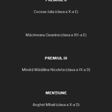
PREMIUL II
Coceas Iulia (clasa a X-a E)
Măcrineanu Geanina (clasa a XII-a E)
PREMIUL III
Mîndră Mădălina Nicoleta (clasa a IX-a D)
MENȚIUNE
Anghel Mihail (clasa a X-a D)