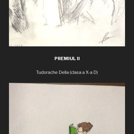
PREMIUL II
Tudorache Delia (clasa a X-a D)