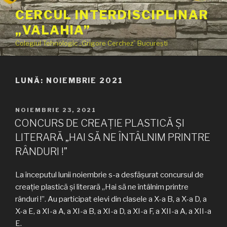
Sari
CERCUL INTERDISCIPLINAR
la
„VALAHIA”
conținut
Colegiul Tehnologic „Grigore Cerchez” București
LUNĂ:
NOIEMBRIE 2021
PUBLICAT
NOIEMBRIE 23, 2021
PE
CONCURS DE CREAȚIE PLASTICĂ ȘI
LITERARĂ „HAI SĂ NE ÎNTÂLNIM PRINTRE
RÂNDURI !”
La începutul lunii noiembrie s-a desfășurat concursul de
creație plastică și literară „Hai să ne întâlnim printre
rânduri !”. Au participat elevi din clasele a X-a B, a X-a D, a
X-a E, a XI-a A, a XI-a B, a XI-a D, a XI-a F, a XII-a A, a XII-a
E.