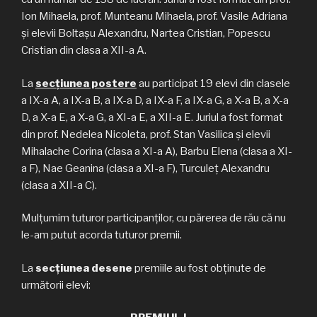
Ion Mihaela, prof. Munteanu Mihaela, prof. Vasile Adriana
și elevii Boltașu Alexandru, Nartea Cristian, Popescu
Cristian din clasa a XII-a A.
La
secțiunea postere
au participat 19 elevi din clasele
a IX-a A, a IX-a B, a IX-a D, a IX-a F, a IX-a G, a X-a B, a X-a
D, a X-a E, a X-a G, a XI-a E, a XII-a E. Juriul a fost format
din prof. Nedelea Nicoleta, prof. Stan Vasilica și elevii
Mihalache Corina (clasa a XI-a A), Barbu Elena (clasa a XI-
a F), Nae Geanina (clasa a XI-a F), Turculeț Alexandru
(clasa a XII-a C).
Mulțumim tuturor participanților, cu părerea de rău că nu
le-am putut acorda tuturor premii.
La
secțiunea desene
premiile au fost obținute de
următorii elevi: