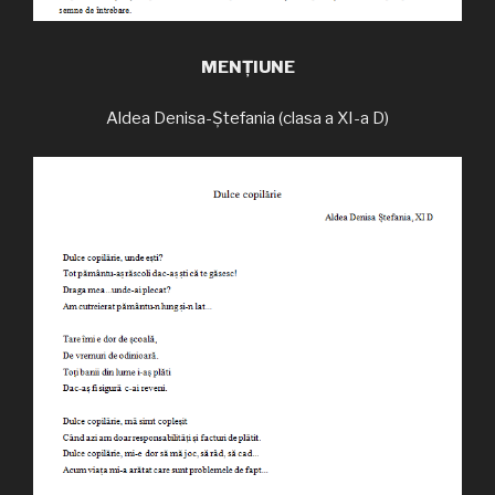
MENȚIUNE
Aldea Denisa-Ștefania (clasa a XI-a D)