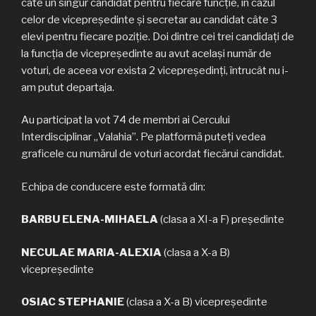
câte un singur candidat pentru fiecare funcție, în cazul
celor de vicepreședinte și secretar au candidat câte 3
elevi pentru fiecare poziție. Doi dintre cei trei candidați de
la funcția de vicepreședinte au avut același număr de
voturi, de aceea vor exista 2 vicepreședinți, întrucât nu i-
am putut departaja.
Au participat la vot 74 de membri ai Cercului
Interdisciplinar „Valahia”. Pe platformă puteți vedea
graficele cu numărul de voturi acordat fiecărui candidat.
Echipa de conducere este formată din:
BARBU ELENA-MIHAELA
(clasa a XI-a F) președinte
NECULAE MARIA-ALEXIA
(clasa a X-a B)
vicepreședinte
OSIAC STEPHANIE
(clasa a X-a B) vicepreședinte