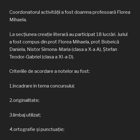
Coordonatorul activității a fost doamna profesoară Florea
Mihaela.
La secțiunea creație literară au participat 18 lucrări. Juriul
a fost compus din prof. Florea Mihaela, prof. Bobeică
Daniela, Nistor Simona-Maria (clasa a X-a A), Ștefan
Teodor-Gabriel (clasa a XI-a D).
Criteriile de acordare a notelor au fost:
1.încadrare în tema concursului;
2.originalitate;
3.limbaj utilizat;
4.ortografie şi punctuaţie;