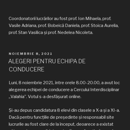
Coordonatorii lucrărilor au fost prof. Ion Mihaela, prof.
Vasile Adriana, prof. Bobeică Daniela, prof. Stoica Aurelia,
prof. Stan Vasilica și prof. Nedelea Nicoleta.
PUBLICAT
NOIEMBRIE 8, 2021
PE
ALEGERI PENTRU ECHIPA DE
CONDUCERE
Luni, 8 noiembrie 2021, între orele 8.00-20.00, a avut loc
alegerea echipei de conducere a Cercului Interdisciplinar
„Valahia”. Votul s-a desfășurat online.
Și-au depus candidatura 8 elevi din clasele a X-a și a XI-a.
Dacă pentru funcțiile de președinte și responsabil site
lucrurile au fost clare de la început, deoarece a existat