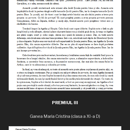
PREMIUL III
Ganea Maria Cristina (clasa a XI-a D)