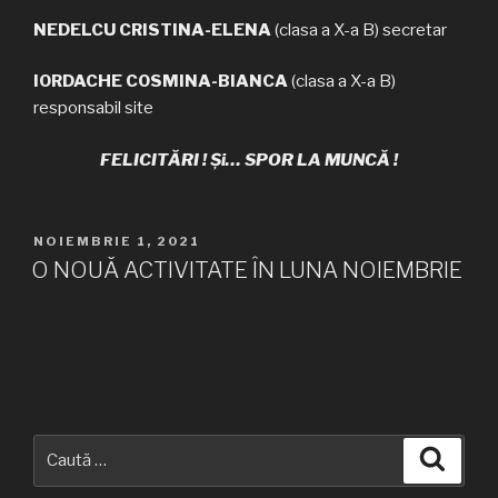
NEDELCU CRISTINA-ELENA
(clasa a X-a B) secretar
IORDACHE COSMINA-BIANCA
(clasa a X-a B)
responsabil site
FELICITĂRI ! Și… SPOR LA MUNCĂ !
PUBLICAT
NOIEMBRIE 1, 2021
PE
O NOUĂ ACTIVITATE ÎN LUNA NOIEMBRIE
Caută
Căuta
după: