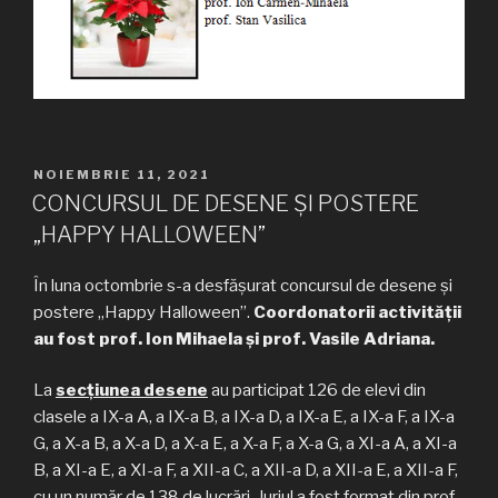
PUBLICAT
NOIEMBRIE 11, 2021
PE
CONCURSUL DE DESENE ȘI POSTERE
„HAPPY HALLOWEEN”
În luna octombrie s-a desfășurat concursul de desene și
postere „Happy Halloween”.
Coordonatorii activității
au fost prof. Ion Mihaela și prof. Vasile Adriana.
La
secțiunea desene
au participat 126 de elevi din
clasele a IX-a A, a IX-a B, a IX-a D, a IX-a E, a IX-a F, a IX-a
G, a X-a B, a X-a D, a X-a E, a X-a F, a X-a G, a XI-a A, a XI-a
B, a XI-a E, a XI-a F, a XII-a C, a XII-a D, a XII-a E, a XII-a F,
cu un număr de 138 de lucrări. Juriul a fost format din prof.