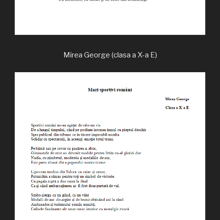
Mirea George (clasa a X-a E)