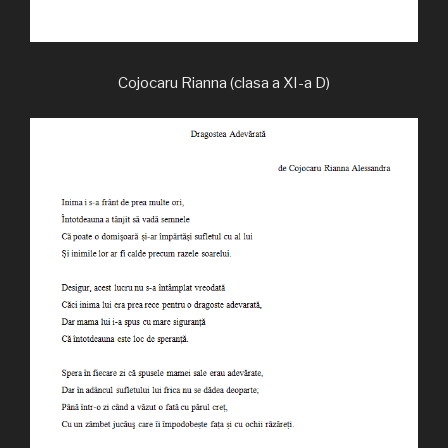
Cojocaru Rianna (clasa a XI-a D)