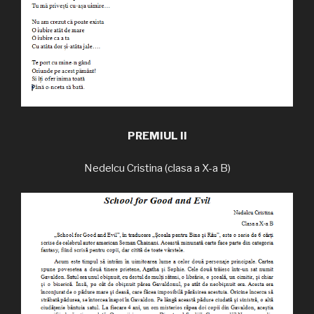
PREMIUL II
Nedelcu Cristina (clasa a X-a B)