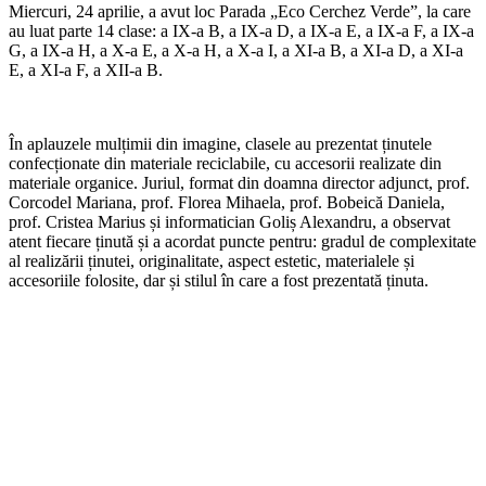
Miercuri, 24 aprilie, a avut loc Parada „Eco Cerchez Verde”, la care
au luat parte 14 clase: a IX-a B, a IX-a D, a IX-a E, a IX-a F, a IX-a
G, a IX-a H, a X-a E, a X-a H, a X-a I, a XI-a B, a XI-a D, a XI-a
E, a XI-a F, a XII-a B.
În aplauzele mulțimii din imagine, clasele au prezentat ținutele
confecționate din materiale reciclabile, cu accesorii realizate din
materiale organice. Juriul, format din doamna director adjunct, prof.
Corcodel Mariana, prof. Florea Mihaela, prof. Bobeică Daniela,
prof. Cristea Marius și informatician Goliș Alexandru, a observat
atent fiecare ținută și a acordat puncte pentru: gradul de complexitate
al realizării ținutei, originalitate, aspect estetic, materialele și
accesoriile folosite, dar și stilul în care a fost prezentată ținuta.