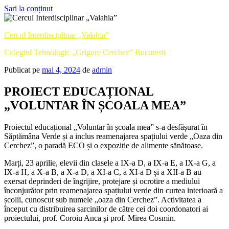
Sari la conținut
Cercul Interdisciplinar „Valahia”
Colegiul Tehnologic „Grigore Cerchez” București
Publicat pe
mai 4, 2024
de
admin
PROIECT EDUCAȚIONAL
„VOLUNTAR ÎN ȘCOALA MEA”
Proiectul educațional „Voluntar în școala mea” s-a desfășurat în
Săptămâna Verde și a inclus reamenajarea spațiului verde „Oaza din
Cerchez”, o paradă ECO și o expoziție de alimente sănătoase.
Marți, 23 aprilie, elevii din clasele a IX-a D, a IX-a E, a IX-a G, a
IX-a H, a X-a B, a X-a D, a XI-a C, a XI-a D și a XII-a B au
exersat deprinderi de îngrijire, protejare și ocrotire a mediului
înconjurător prin reamenajarea spațiului verde din curtea interioară a
școlii, cunoscut sub numele „oaza din Cerchez”. Activitatea a
început cu distribuirea sarcinilor de către cei doi coordonatori ai
proiectului, prof. Coroiu Anca și prof. Mirea Cosmin.