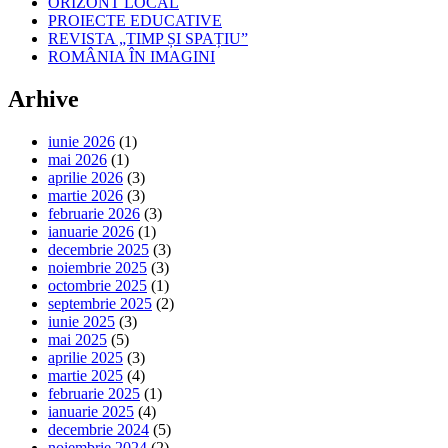
ORIZONT LOCAL
PROIECTE EDUCATIVE
REVISTA „TIMP ȘI SPAȚIU”
ROMÂNIA ÎN IMAGINI
Arhive
iunie 2026
(1)
mai 2026
(1)
aprilie 2026
(3)
martie 2026
(3)
februarie 2026
(3)
ianuarie 2026
(1)
decembrie 2025
(3)
noiembrie 2025
(3)
octombrie 2025
(1)
septembrie 2025
(2)
iunie 2025
(3)
mai 2025
(5)
aprilie 2025
(3)
martie 2025
(4)
februarie 2025
(1)
ianuarie 2025
(4)
decembrie 2024
(5)
noiembrie 2024
(2)