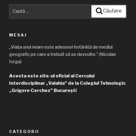
Caută
Căutare
după:
MESAJ
„Viața unui neam este adeseori hotărâtă de mediul
geografic pe care a trebuit să se dezvolte.” (Nicolae
Iorga)
Acesta este site-ul oficial al Cercului
Interdisciplinar „Valahia” de la Colegiul Tehnologic
„Grigore Cerchez” București
CATEGORII