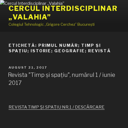
Sari
CERCUL INTERDISCIPLINAR
la
„VALAHIA”
conținut
Colegiul Tehnologic „Grigore Cerchez” București
ETICHETĂ:
PRIMUL NUMĂR; TIMP ȘI
SPAȚIU; ISTORIE; GEOGRAFIE; REVISTĂ
PUBLICAT
AUGUST 21, 2017
PE
Revista ”Timp și spațiu”, numărul 1 / iunie
2017
REVISTA TIMP ȘI SPAȚIU NR.1 / DESCĂRCARE