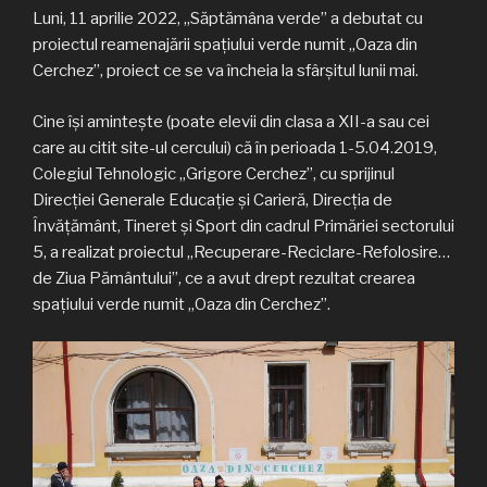
Luni, 11 aprilie 2022, „Săptămâna verde” a debutat cu
proiectul reamenajării spațiului verde numit „Oaza din
Cerchez”, proiect ce se va încheia la sfârșitul lunii mai.
Cine își amintește (poate elevii din clasa a XII-a sau cei
care au citit site-ul cercului) că în perioada 1-5.04.2019,
Colegiul Tehnologic „Grigore Cerchez”, cu sprijinul
Direcției Generale Educație și Carieră, Direcția de
Învățământ, Tineret și Sport din cadrul Primăriei sectorului
5, a realizat proiectul „Recuperare-Reciclare-Refolosire…
de Ziua Pământului”, ce a avut drept rezultat crearea
spațiului verde numit „Oaza din Cerchez”.