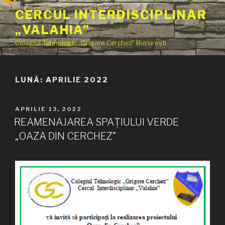
Sari
CERCUL INTERDISCIPLINAR
la
„VALAHIA”
conținut
Colegiul Tehnologic „Grigore Cerchez” București
LUNĂ:
APRILIE 2022
PUBLICAT
APRILIE 13, 2022
PE
REAMENAJAREA SPAȚIULUI VERDE
„OAZA DIN CERCHEZ”