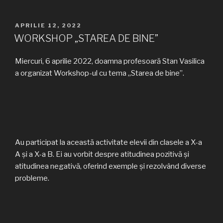
PUBLICAT
APRILIE 12, 2022
PE
WORKSHOP „STAREA DE BINE”
Miercuri, 6 aprilie 2022, doamna profesoară Stan Vasilica
a organizat Workshop-ul cu tema „Starea de bine”.
Au participat la această activitate elevii din clasele a X-a
A și a X-a B. Ei au vorbit despre atitudinea pozitivă și
atitudinea negativă, oferind exemple și rezolvând diverse
probleme.