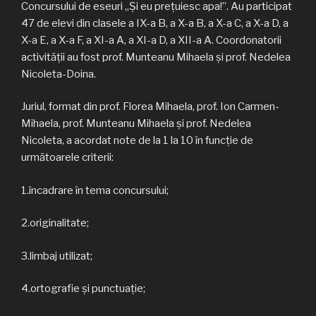
Concursului de eseuri „Și eu prețuiesc apa!”. Au participat
47 de elevi din clasele a IX-a B, a X-a B, a X-a C, a X-a D, a
X-a E, a X-a F, a XI-a A, a XI-a D, a XII-a A. Coordonatorii
activității au fost prof. Munteanu Mihaela și prof. Nedelea
Nicoleta-Doina.
Juriul, format din prof. Florea Mihaela, prof. Ion Carmen-
Mihaela, prof. Munteanu Mihaela și prof. Nedelea
Nicoleta, a acordat note de la 1 la 10 în funcție de
următoarele criterii:
1.încadrare în tema concursului;
2.originalitate;
3.limbaj utilizat;
4.ortografie şi punctuaţie;