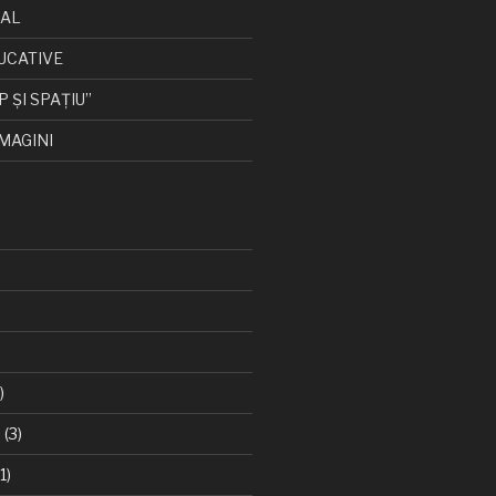
CAL
UCATIVE
P ȘI SPAȚIU”
MAGINI
)
6
(3)
1)