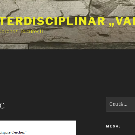
TERDISCIPLINAR „VA
 Cerchez” București
Caută
C
după:
MESAJ