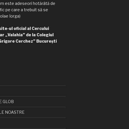
am este adeseori hotărâtă de
ic pe care a trebuit să se
olae Iorga)
te-ul oficial al Cercului
ar „Valahia” de la Colegiul
Grigore Cerchez” București
E GLOB
LE NOASTRE