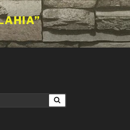
LAHIA”
Căutare