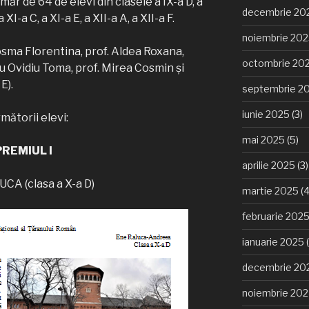
ăr de 64 de elevi din clasele a IX-a D, a
decembrie 20
a XI-a C, a XI-a E, a XII-a A, a XII-a F.
noiembrie 20
Cosma Florentina, prof. Aldea Roxana,
octombrie 20
bu Ovidiu Toma, prof. Mirea Cosmin și
E).
septembrie 2
iunie 2025
(3)
mătorii elevi:
mai 2025
(5)
PREMIUL I
aprilie 2025
(3)
CA (clasa a X-a D)
martie 2025
(4
februarie 202
ianuarie 2025
(
decembrie 20
noiembrie 20