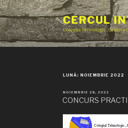
Sari
la
CERCUL IN
conținut
Colegiul Tehnologic „Grigore
LUNĂ:
NOIEMBRIE 2022
PUBLICAT
NOIEMBRIE 28, 2022
PE
CONCURS PRACTI