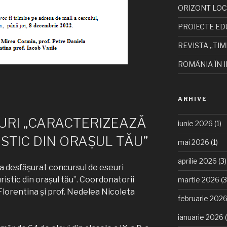
ORIZONT LO
PROIECTE ED
REVISTA „TIM
ROMÂNIA ÎN I
ARHIVE
URI „CARACTERIZEAZĂ
iunie 2026
(1)
ISTIC DIN ORAȘUL TĂU”
mai 2026
(1)
aprilie 2026
(3)
-a desfășurat concursul de eseuri
ristic din orașul tău”. Coordonatorii
martie 2026
(3
 Florentina și prof. Nedelea Nicoleta
februarie 202
ianuarie 2026
(