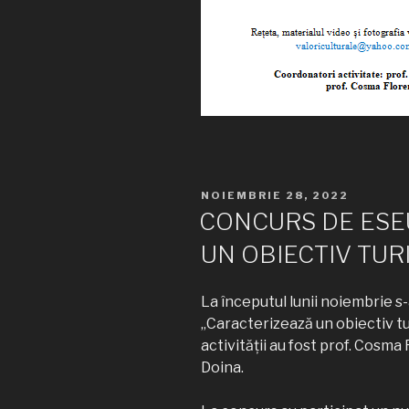
PUBLICAT
NOIEMBRIE 28, 2022
PE
CONCURS DE ESE
UN OBIECTIV TUR
La începutul lunii noiembrie s
„Caracterizează un obiectiv tu
activității au fost prof. Cosma
Doina.