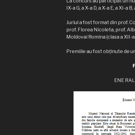
La concurs au participat un num
IX-a G, a X-a D, a X-a E, a XI-a B, 
Juriul a fost format din prof. 
prof. Florea Nicoleta, prof. Al
Moldovai Romina (clasa a XII-a 
Premiile au fost obținute de ur
ENE RALU