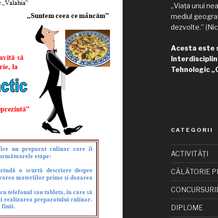
„Viața unui ne
mediul geograf
dezvolte.” (Nic
Acesta este si
Interdisciplin
Tehnologic „
CATEGORII
ACTIVITĂȚI
CĂLĂTORIE P
CONCURSURI
DIPLOME