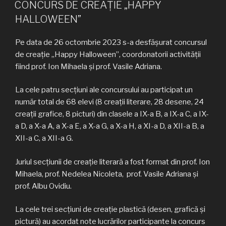
PE
CONCURS DE CREAȚIE „HAPPY
HALLOWEEN”
Pe data de 26 octombrie 2023 s-a desfășurat concursul
de creație „Happy Halloween”, coordonatorii activității
fiind prof. Ion Mihaela și prof. Vasile Adriana.
La cele patru secțiuni ale concursului au participat un
număr total de 68 elevi (8 creații literare, 28 desene, 24
creații grafice, 8 picturi) din clasele a IX-a B, a IX-a C, a IX-
a D, a X-a A, a X-a E, a X-a G, a X-a H, a XI-a D, a XII-a B, a
XII-a C, a XII-a G.
Juriul secțiunii de creație literară a fost format din prof. Ion
Mihaela, prof. Nedelea Nicoleta, prof. Vasile Adriana și
prof. Albu Ovidiu.
La cele trei secțiuni de creație plastică (desen, grafică și
pictură) au acordat note lucrărilor participante la concurs