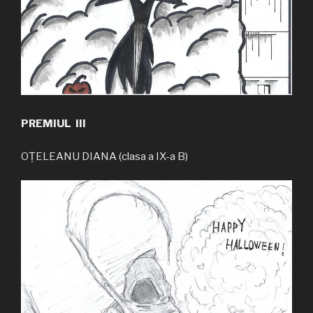
PREMIUL III
OȚELEANU DIANA (clasa a IX-a B)