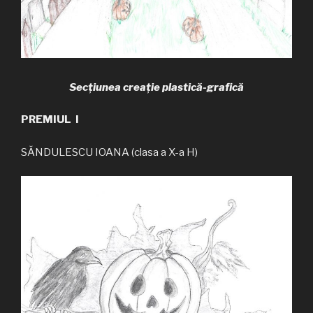
Secțiunea creație plastică-grafică
PREMIUL I
SĂNDULESCU IOANA (clasa a X-a H)