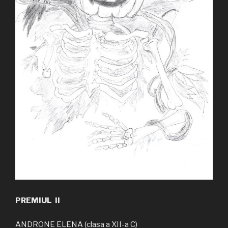
PREMIUL II
ANDRONE ELENA (clasa a XII-a C)