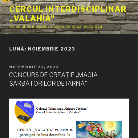
Sari
CERCUL INTERDISCIPLINAR
la
„VALAHIA”
conținut
Colegiul Tehnologic „Grigore Cerchez” București
LUNĂ:
NOIEMBRIE 2023
PUBLICAT
NOIEMBRIE 22, 2023
PE
CONCURS DE CREAȚIE „MAGIA
SĂRBĂTORILOR DE IARNĂ”