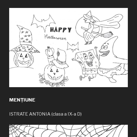
MENȚIUNE
ISTRATE ANTONIA (clasa a IX-a D)