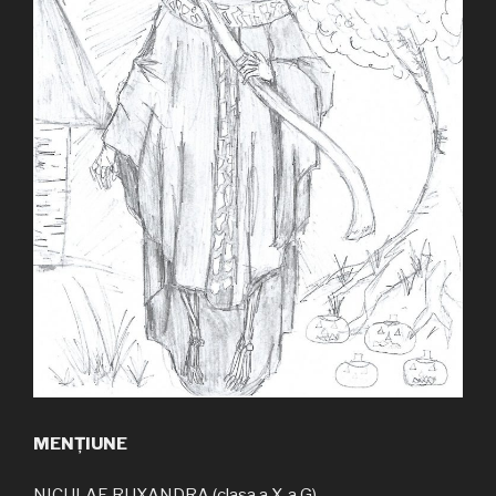
MENȚIUNE
NICULAE RUXANDRA (clasa a X-a G)