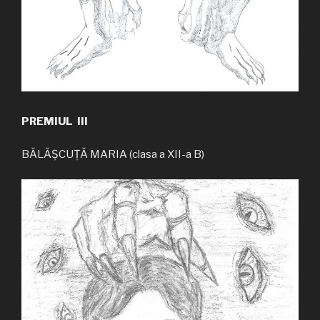
PREMIUL III
BĂLĂȘCUȚĂ MARIA (clasa a XII-a B)