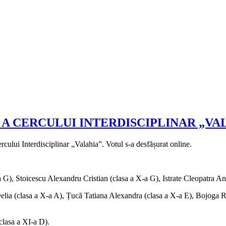
A CERCULUI INTERDISCIPLINAR „VA
cului Interdisciplinar „Valahia”. Votul s-a desfășurat online.
a G), Stoicescu Alexandru Cristian (clasa a X-a G), Istrate Cleopatra An
Delia (clasa a X-a A), Țucă Tatiana Alexandra (clasa a X-a E), Bojoga 
clasa a XI-a D).