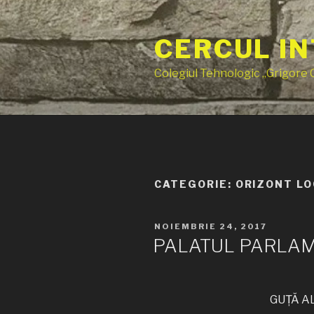
Sari
la
CERCUL IN
conținut
Colegiul Tehnologic „Grigore
CATEGORIE:
ORIZONT L
PUBLICAT
NOIEMBRIE 24, 2017
PE
PALATUL PARLAM
GUȚĂ AL