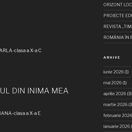
ORIZONT LO
PROIECTE ED
REVISTA „TIM
ROMÂNIA ÎN I
RLA-clasa a X-a C
ARHIVE
iunie 2026
(1)
mai 2026
(1)
UL DIN INIMA MEA
aprilie 2026
(3)
martie 2026
(3
ANA-clasa a X-a E
februarie 202
ianuarie 2026
(