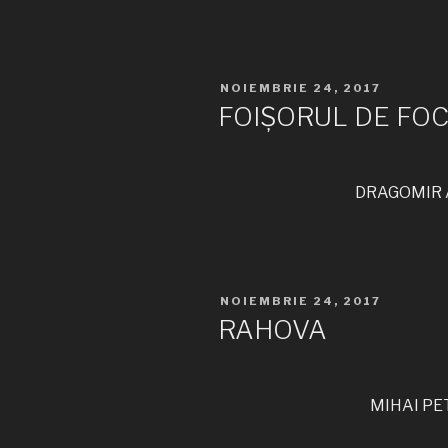
PUBLICAT
NOIEMBRIE 24, 2017
PE
FOIȘORUL DE FO
DRAGOMIR A
PUBLICAT
NOIEMBRIE 24, 2017
PE
RAHOVA
MIHAI PET