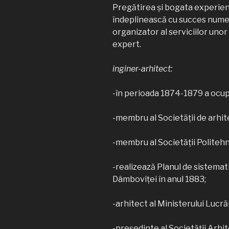
Pregătirea şi bogata experienţ
îndeplinească cu succes numero
organizator al serviciilor unor 
expert.
inginer-arhitect:
-în perioada 1874-1879 a ocupa
-membru al Societăţii de arhitec
-membru al Societăţii Politehn
-realizează Planul de sistemati
Dâmboviţei în anul 1883;
-arhitect al Ministerului Lucrăr
-preşedinte al Societăţii Arhi