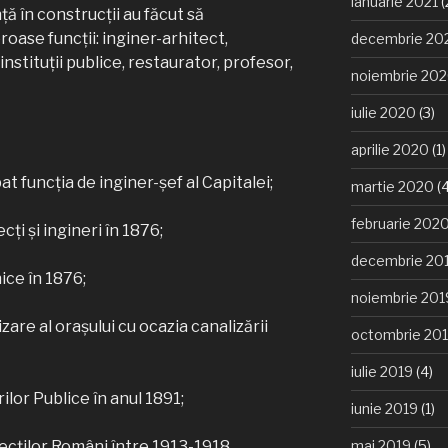
ianuarie 2021
(
ă în construcţii au făcut să
ase funcţii: inginer-arhitect,
decembrie 20
instituţii publice, restaurator, profesor,
noiembrie 20
iulie 2020
(3)
aprilie 2020
(1)
t funcţia de inginer-şef al Capitalei;
martie 2020
(4
februarie 202
ţi şi ingineri în 1876;
decembrie 20
ice în 1876;
noiembrie 201
zare al oraşului cu ocazia canalizării
octombrie 20
iulie 2019
(4)
ilor Publice în anul 1891;
iunie 2019
(1)
mai 2019
(5)
tecţilor Români între 1913-1918.