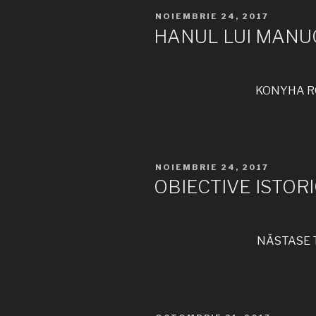
PUBLICAT
NOIEMBRIE 24, 2017
PE
HANUL LUI MANU
KONYHA RO
PUBLICAT
NOIEMBRIE 24, 2017
PE
OBIECTIVE ISTOR
NĂSTASE TA