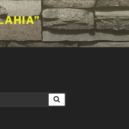
LAHIA”
Căutare