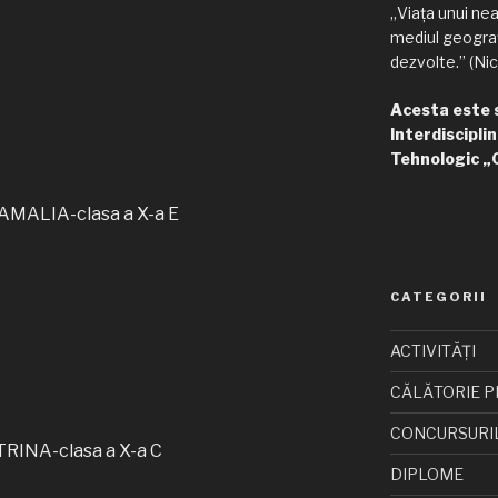
„Viața unui ne
mediul geograf
dezvolte.” (Nic
Acesta este si
C
Interdisciplin
Tehnologic „
MALIA-clasa a X-a E
CATEGORII
ACTIVITĂȚI
CĂLĂTORIE P
CONCURSURI
RINA-clasa a X-a C
DIPLOME