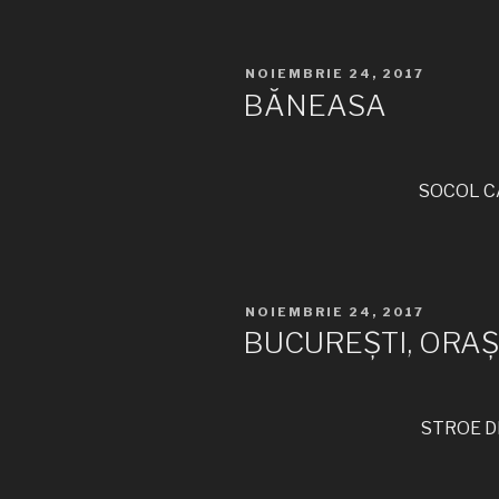
PUBLICAT
NOIEMBRIE 24, 2017
PE
BĂNEASA
SOCOL CA
PUBLICAT
NOIEMBRIE 24, 2017
PE
BUCUREȘTI, ORAȘ
STROE DI