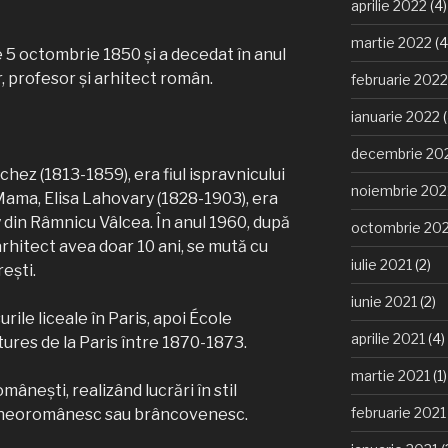
aprilie 2022
(4)
martie 2022
(4
 5 octombrie 1850 şi a decedat în anul
, profesor şi arhitect român.
februarie 2022
ianuarie 2022
(
decembrie 20
hez (1813-1859), era fiul ispravnicului
noiembrie 202
ama, Elisa Lahovary (1828-1903), era
y din Râmnicu Vâlcea. În anul 1960, după
octombrie 20
arhitect avea doar 10 ani, se mută cu
iulie 2021
(2)
reşti.
iunie 2021
(2)
ile liceale în Paris, apoi École
aprilie 2021
(4)
ures de la Paris între 1870-1873.
martie 2021
(1)
mâneşti, realizând lucrări în stil
februarie 2021
c, neoromânesc sau brâncovenesc.