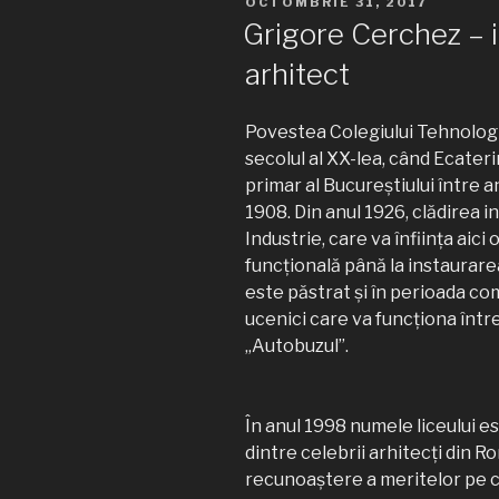
PUBLICAT
OCTOMBRIE 31, 2017
PE
Grigore Cerchez – i
arhitect
Povestea Colegiului Tehnolog
secolul al XX-lea, când Ecate
primar al Bucureştiului între an
1908. Din anul 1926, clădirea 
Industrie, care va înfiinţa aici
funcţională până la instaurare
este păstrat şi în perioada com
ucenici care va funcţiona între
„Autobuzul”.
În anul 1998 numele liceului e
dintre celebrii arhitecţi din R
recunoaştere a meritelor pe ca