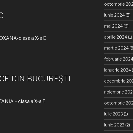
octombrie 20
C
iunie 2024
(5)
mai 2024
(6)
aprilie 2024
(1)
XANA-clasa a X-a E
martie 2024
(8
februarie 202
ianuarie 2024
(
ICE DIN BUCUREȘTI
decembrie 20
noiembrie 202
NIA – clasa a X-a E
octombrie 20
iulie 2023
(1)
iunie 2023
(2)