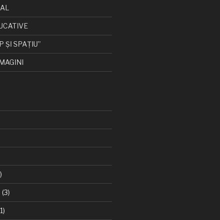
CAL
UCATIVE
P ȘI SPAȚIU”
MAGINI
)
6
(3)
1)