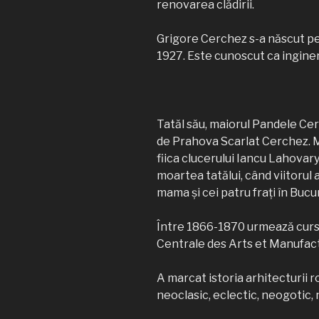
renovarea clădirii.
Grigore Cerchez s-a născut pe
1927. Este cunoscut ca inginer
Tatăl său, maiorul Pandele Cerc
de Prahova Scarlat Cerchez. M
fiica clucerului Iancu Lahovar
moartea tatălui, când viitorul 
mama şi cei patru fraţi în Bucu
Între 1866-1870 urmează cursur
Centrale des Arts et Manufact
A marcat istoria arhitecturii ro
neoclasic, eclectic, neogoti