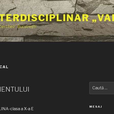
TERDISCIPLINAR „VA
 Cerchez” București
OCAL
Caută
ENTULUI
după:
MESAJ
INA-clasa a X-a E