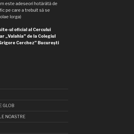
am este adeseori hotărâtă de
ic pe care a trebuit să se
olae Iorga)
te-ul oficial al Cercului
ar „Valahia” de la Colegiul
Grigore Cerchez” București
E GLOB
LE NOASTRE