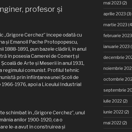
mai 2023
(2)
nginer, profesor şi
aprilie 2023
(3)
martie 2023
(4
ic „Grigore Cerchez” începe odată cu
februarie 2023
rina şi Emanoil Pache Protopopescu,
ianuarie 2023
(
ii 1888-1891, pun bazele clădirii, în anul
intră în posesia Camerei de Comerţ şi
decembrie 20
 o Şcoală de Arte şi Meserii în anul 1931,
noiembrie 202
a regimului comunist. Profilul tehnic
unistă prin înfiinţarea unei Şcoli de
octombrie 20
 1966-1976, apoi a Liceului Industrial
septembrie 2
iulie 2022
(2)
iunie 2022
(2)
ste schimbat în „Grigore Cerchez”, unul
omânia anilor 1900-1920, ca o
mai 2022
(2)
re le-a avut în construirea şi