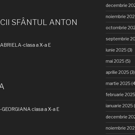
decembrie 20
noiembrie 20
CII SFÂNTUL ANTON
octombrie 20
septembrie 2
BRIELA-clasa a X-a E
iunie 2025
(3)
mai 2025
(5)
aprilie 2025
(3)
martie 2025
(4
A
februarie 202
ianuarie 2025
(
GEORGIANA clasa a X-a E
decembrie 20
noiembrie 20