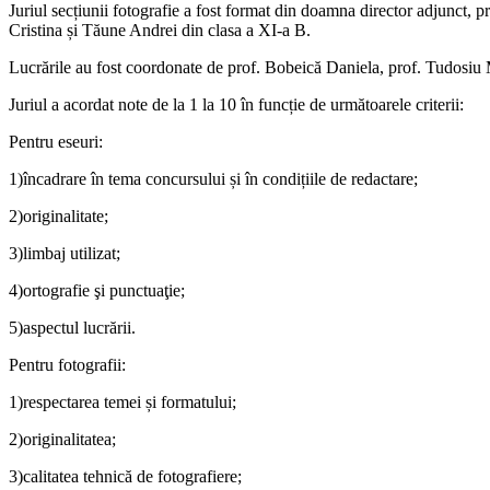
Juriul secțiunii fotografie a fost format din doamna director adjunct
Cristina și Tăune Andrei din clasa a XI-a B.
Lucrările au fost coordonate de prof. Bobeică Daniela, prof. Tudosiu 
Juriul a acordat note de la 1 la 10 în funcție de următoarele criterii:
Pentru eseuri:
1)încadrare în tema concursului și în condițiile de redactare;
2)originalitate;
3)limbaj utilizat;
4)ortografie şi punctuaţie;
5)aspectul lucrării.
Pentru fotografii:
1)respectarea temei și formatului;
2)originalitatea;
3)calitatea tehnică de fotografiere;