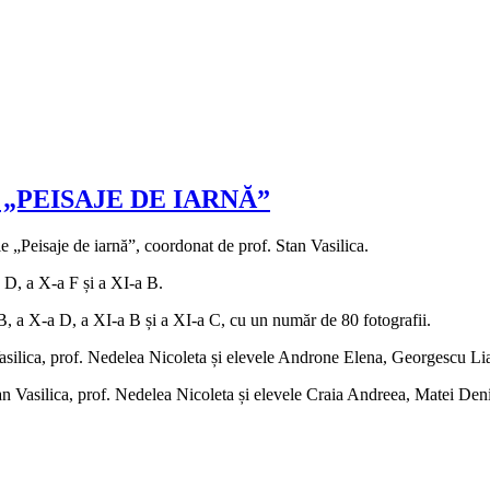
„PEISAJE DE IARNĂ”
ie „Peisaje de iarnă”, coordonat de prof. Stan Vasilica.
a D, a X-a F și a XI-a B.
 B, a X-a D, a XI-a B și a XI-a C, cu un număr de 80 fotografii.
 Vasilica, prof. Nedelea Nicoleta și elevele Androne Elena, Georgescu Li
Stan Vasilica, prof. Nedelea Nicoleta și elevele Craia Andreea, Matei Den