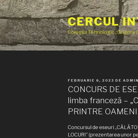
Sari
la
CERCUL IN
conținut
Colegiul Tehnologic „Grigore
PUBLICAT
FEBRUARIE 6, 2023
DE
ADMI
PE
CONCURS DE ESEUR
limba franceză – 
PRINTRE OAMENI 
Concursul de eseuri „CĂLĂT
LOCURI” (prezentarea unor pers