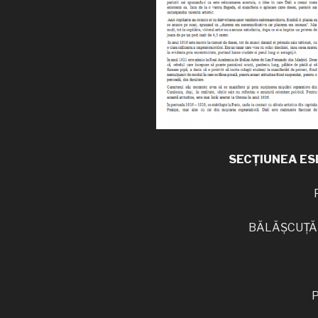
SECȚIUNEA ES
BĂLĂȘCUȚĂ M
P