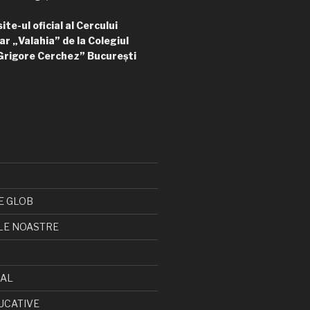
te-ul oficial al Cercului
ar „Valahia” de la Colegiul
Grigore Cerchez” București
E GLOB
LE NOASTRE
CAL
UCATIVE