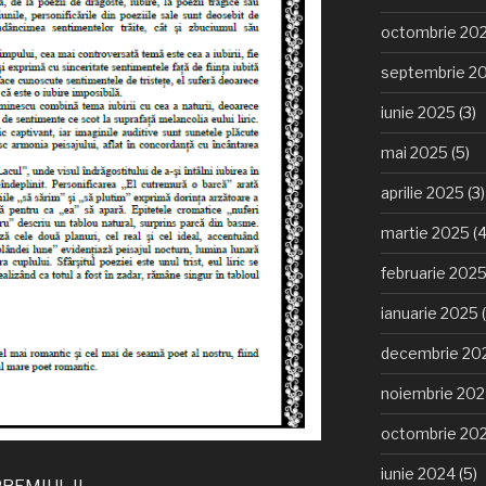
octombrie 20
septembrie 2
iunie 2025
(3)
mai 2025
(5)
aprilie 2025
(3)
martie 2025
(4
februarie 202
ianuarie 2025
(
decembrie 20
noiembrie 20
octombrie 20
iunie 2024
(5)