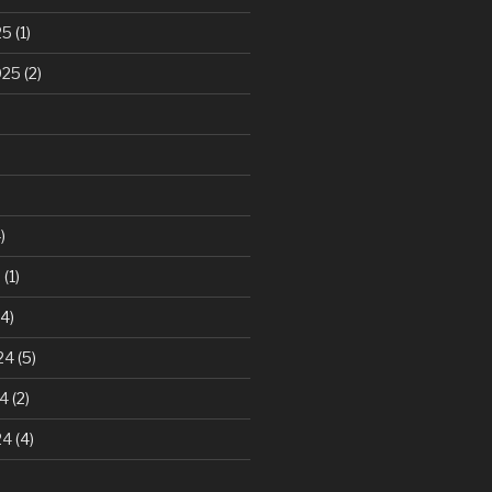
25
(1)
025
(2)
)
5
(1)
4)
24
(5)
24
(2)
24
(4)