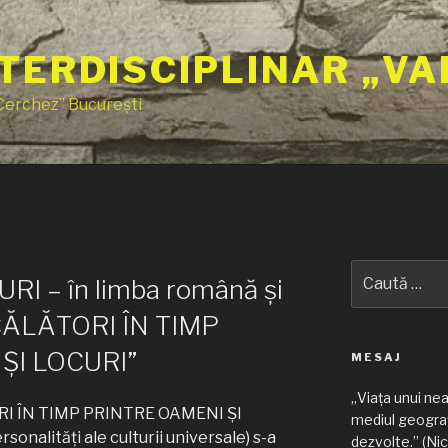
TERDISCIPLINAR „VA
 Cerchez” București
N
Caută
I – în limba română și
după:
„CĂLĂTORI ÎN TIMP
ȘI LOCURI”
MESAJ
„Viața unui ne
ORI ÎN TIMP PRINTRE OAMENI ȘI
mediul geograf
onalități ale culturii universale) s-a
dezvolte.” (Nic