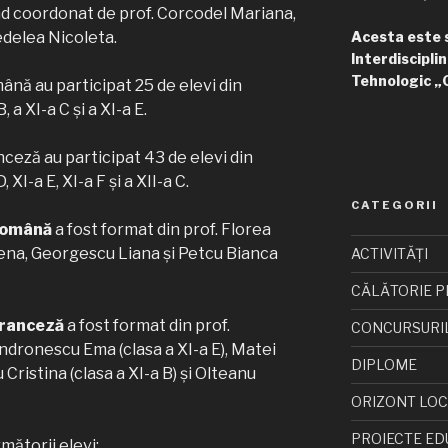
iind coordonat de prof. Corcodel Mariana,
edelea Nicoleta.
Acesta este si
Interdisciplin
Tehnologic „
ână au participat 25 de elevi din
, a XI-a C și a XI-a E.
nceză au participat 43 de elevi din
, XI-a E, XI-a F și a XII-a C.
CATEGORII
 română
a fost format din prof. Florea
ena, Georgescu Liana și Petcu Bianca
ACTIVITĂȚI
CĂLĂTORIE P
franceză
a fost format din prof.
CONCURSURI
ndronescu Ema (clasa a XI-a E), Matei
DIPLOME
 Cristina (clasa a XI-a B) și Olteanu
ORIZONT LO
PROIECTE ED
mătorii elevi: