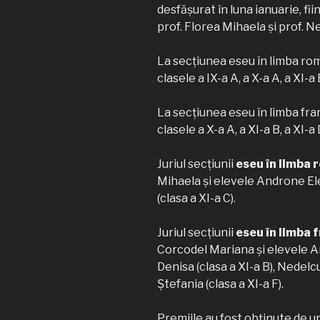
desfășurat în luna ianuarie, f
prof. Florea Mihaela și prof. N
La secțiunea eseu în limba rom
clasele a IX-a A, a X-a A, a XI-a B
La secțiunea eseu în limba fra
clasele a X-a A, a XI-a B, a XI-a D
Juriul secțiunii
eseu în limba
Mihaela și elevele Androne El
(clasa a XI-a C).
Juriul secțiunii
eseu în limba 
Corcodel Mariana și elevele A
Denisa (clasa a XI-a B), Nedelcu
Ștefania (clasa a XI-a F).
Premiile au fost obținute de ur