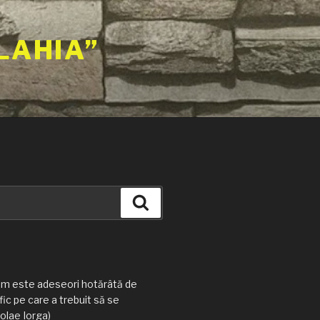
LAHIA”
Căutare
am este adeseori hotărâtă de
ic pe care a trebuit să se
olae Iorga)