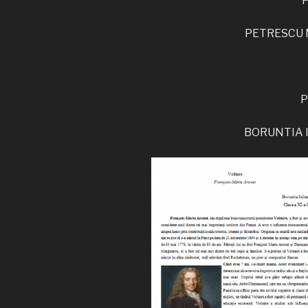
P
PETRESCU MA
P
BORUNTIA IU