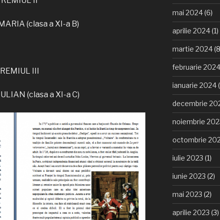
REMIUL II
mai 2024
(6)
RIA (clasa a XI-a B)
aprilie 2024
(1)
martie 2024
(8
februarie 202
REMIUL III
ianuarie 2024
(
LIAN (clasa a XI-a C)
decembrie 20
noiembrie 202
octombrie 20
iulie 2023
(1)
iunie 2023
(2)
mai 2023
(2)
aprilie 2023
(3)