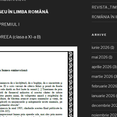
REVISTA „TIM
SEU ÎN LIMBA ROMÂNĂ
ROMÂNIA ÎN I
PREMIUL I
ARHIVE
EEA (clasa a XI-a B)
iunie 2026
(1)
mai 2026
(1)
aprilie 2026
(3)
martie 2026
(3
februarie 202
ianuarie 2026
(
decembrie 20
noiembrie 20