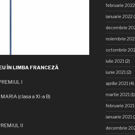
februarie 2022
ianuarie 2022
(
decembrie 20
noiembrie 202
octombrie 20
iulie 2021
(2)
EU ÎN LIMBA FRANCEZĂ
iunie 2021
(2)
PREMIUL I
aprilie 2021
(4)
martie 2021
(1)
ARIA (clasa a XI-a B)
februarie 2021
ianuarie 2021
(
REMIUL II
decembrie 20