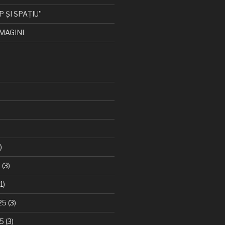
P ȘI SPAȚIU”
MAGINI
)
6
(3)
1)
25
(3)
25
(3)