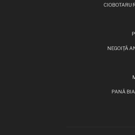
CIOBOTARU RO
P
NEGOIȚĂ AND
PANĂ BIAN