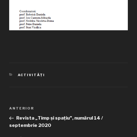
CATEGORII
ACTIVITĂȚI
Navigare
ANTERIOR
Articolul
în
anterior
Revista „Timp și spațiu”, numărul 14 /
articole
septembrie 2020