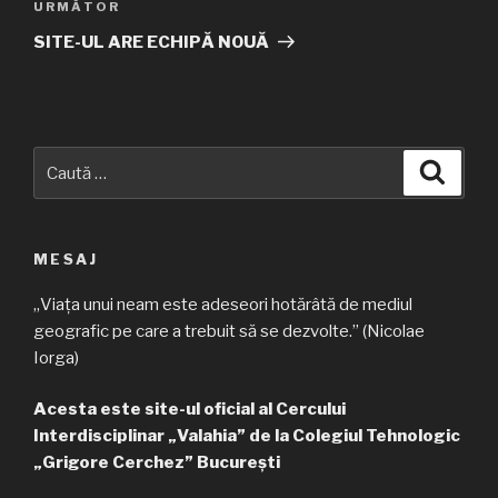
URMĂTOR
Articolul
următor
SITE-UL ARE ECHIPĂ NOUĂ
Caută
Căuta
după:
MESAJ
„Viața unui neam este adeseori hotărâtă de mediul
geografic pe care a trebuit să se dezvolte.” (Nicolae
Iorga)
Acesta este site-ul oficial al Cercului
Interdisciplinar „Valahia” de la Colegiul Tehnologic
„Grigore Cerchez” București