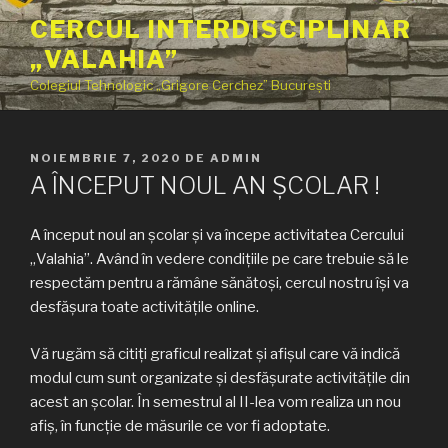
Sari
CERCUL INTERDISCIPLINAR
la
„VALAHIA”
conținut
Colegiul Tehnologic „Grigore Cerchez” București
PUBLICAT
NOIEMBRIE 7, 2020
DE
ADMIN
PE
A ÎNCEPUT NOUL AN ȘCOLAR !
A început noul an școlar și va începe activitatea Cercului
„Valahia”. Având în vedere condițiile pe care trebuie să le
respectăm pentru a rămâne sănătoși, cercul nostru își va
desfășura toate activitățile online.
Vă rugăm să citiți graficul realizat și afișul care vă indică
modul cum sunt organizate și desfășurate activitățile din
acest an școlar. În semestrul al II-lea vom realiza un nou
afiș, în funcție de măsurile ce vor fi adoptate.