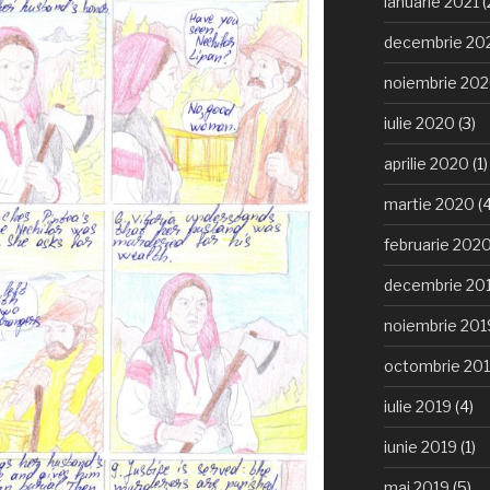
ianuarie 2021
(
decembrie 20
noiembrie 20
iulie 2020
(3)
aprilie 2020
(1)
martie 2020
(4
februarie 202
decembrie 20
noiembrie 201
octombrie 20
iulie 2019
(4)
iunie 2019
(1)
mai 2019
(5)