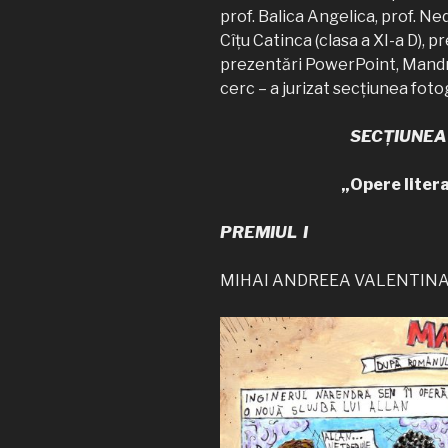
prof. Balica Angelica, prof. Ned
Cîțu Catinca (clasa a XI-a D), p
prezentări PowerPoint, Mandric
cerc – a jurizat secțiunea foto
SECȚIUNEA
„Opere liter
PREMIUL I
MIHAI ANDREEA VALENTINA (c