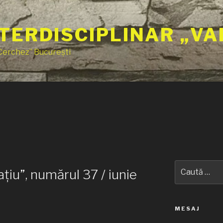
TERDISCIPLINAR „VA
 Cerchez” București
Caută
țiu”, numărul 37 / iunie
după:
MESAJ