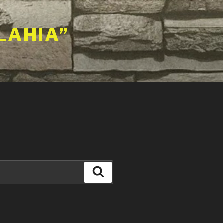
LAHIA”
Căutare