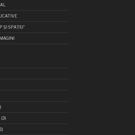
CAL
UCATIVE
P ȘI SPAȚIU”
MAGINI
)
6
(3)
1)