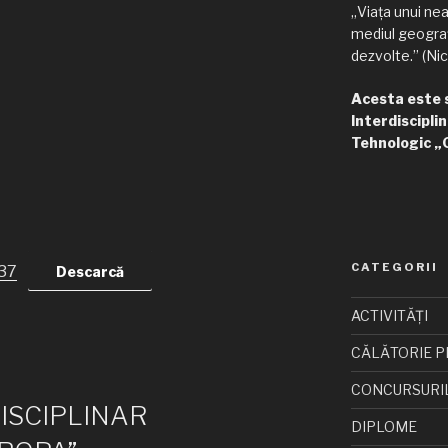
„Viața unui ne
mediul geograf
dezvolte.” (Nic
Acesta este si
Interdisciplin
Tehnologic „
CATEGORII
 37
Descarcă
ACTIVITĂȚI
CĂLĂTORIE P
CONCURSURI
ISCIPLINAR
DIPLOME