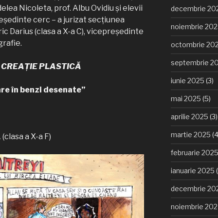
elea Nicoleta, prof. Albu Ovidiu și elevii
decembrie 20
reședinte cerc – a jurizat secțiunea
noiembrie 20
 Darius (clasa a X-a C), vicepreședinte
grafie.
octombrie 20
septembrie 2
 CREAȚIE PLASTICĂ
iunie 2025
(3)
are în benzi desenate”
mai 2025
(5)
aprilie 2025
(3)
martie 2025
(4
lasa a X-a F)
februarie 202
ianuarie 2025
(
decembrie 20
noiembrie 20