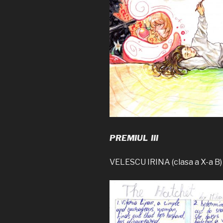
PREMIUL III
VELESCU IRINA (clasa a X-a B)