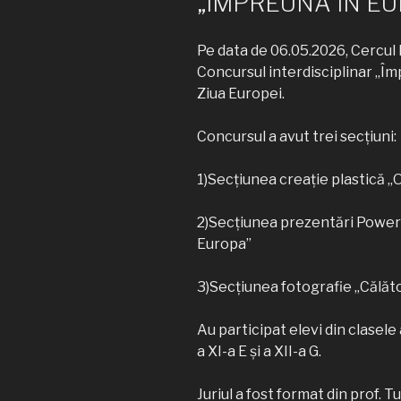
„ÎMPREUNĂ ÎN E
Pe data de 06.05.2026, Cercul 
Concursul interdisciplinar „Îm
Ziua Europei.
Concursul a avut trei secțiuni:
1)Secțiunea creație plastică „
2)Secțiunea prezentări PowerPo
Europa”
3)Secțiunea fotografie „Călăt
Au participat elevi din clasele a 
a XI-a E și a XII-a G.
Juriul a fost format din prof. 