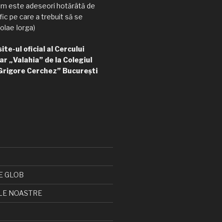
am este adeseori hotărâtă de
ic pe care a trebuit să se
olae Iorga)
te-ul oficial al Cercului
ar „Valahia” de la Colegiul
Grigore Cerchez” București
E GLOB
LE NOASTRE