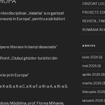
UROPA”
ORIZONT LO
PROIECTE ED
Interdisciplinar „Valahia” a organizat
preună în Europa”, pentru a sărbători
REVISTA „TIM
ROMÂNIA ÎN I
ARHIVE
Opere literare în benzi desenate”
iunie 2026
(1)
int „Clubul ghizilor turistici din
mai 2026
(1)
aprilie 2026
(3)
orie prin Europa”
martie 2026
(3
X-a B, a X-a C, a X-a F, a XI-a A, a XI-a D,
februarie 202
ianuarie 2026
(
Tudosiu Mădălina, prof. Florea Mihaela,