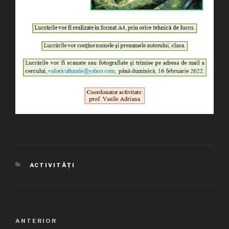
CATEGORII
ACTIVITĂȚI
Navigare
ANTERIOR
Articolul