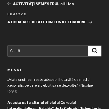
în
anterior
ACTIVITĂȚI SEMESTRUL al II-lea
articole
URMĂTOR
Articolul
următor
A DOUA ACTIVITATE DIN LUNA FEBRUARIE
Caută
Căuta
după:
MESAJ
„Viața unui neam este adeseori hotărâtă de mediul
geografic pe care a trebuit să se dezvolte.” (Nicolae
Iorga)
Acesta este site-ul oficial al Cercului
Interdisciplinar „Valahia” de la Colegiul Tehnologic