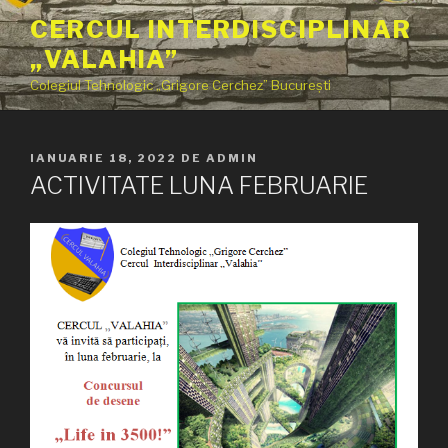
Sari
CERCUL INTERDISCIPLINAR
la
„VALAHIA”
conținut
Colegiul Tehnologic „Grigore Cerchez” București
PUBLICAT
IANUARIE 18, 2022
DE
ADMIN
PE
ACTIVITATE LUNA FEBRUARIE