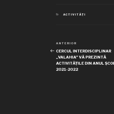
CATEGORII
ACTIVITĂȚI
Navigare
ANTERIOR
Articolul
în
anterior
CERCUL INTERDISCIPLINAR
„VALAHIA” VĂ PREZINTĂ
articole
ACTIVITĂȚILE DIN ANUL ȘC
2021-2022