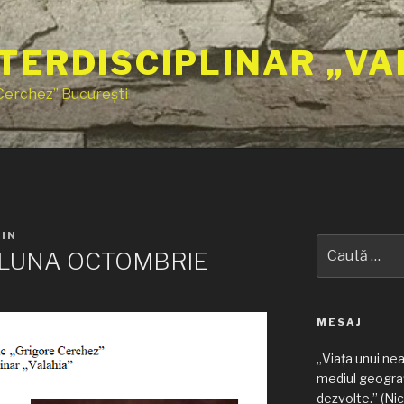
TERDISCIPLINAR „VA
 Cerchez” București
IN
Caută
N LUNA OCTOMBRIE
după:
MESAJ
„Viața unui ne
mediul geograf
dezvolte.” (Nic