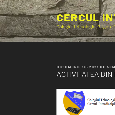
Sari
la
CERCUL IN
conținut
Colegiul Tehnologic „Grigore
PUBLICAT
OCTOMBRIE 18, 2021
DE
ADM
PE
ACTIVITATEA DI