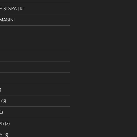
P ȘI SPAȚIU”
MAGINI
)
6
(3)
1)
25
(3)
25
(3)