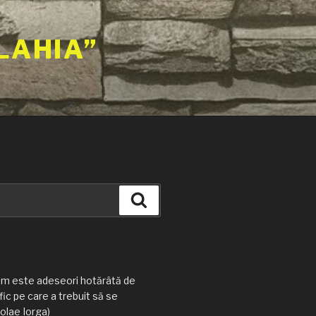
LAHIA”
Căutare
am este adeseori hotărâtă de
ic pe care a trebuit să se
olae Iorga)