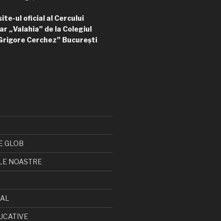
te-ul oficial al Cercului
ar „Valahia” de la Colegiul
Grigore Cerchez” București
E GLOB
LE NOASTRE
CAL
UCATIVE