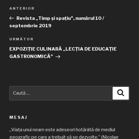
Navigare
ANTERIOR
Articolul
în
anterior
Revista „Timp și spațiu”, numărul 10 /
articole
septembrie 2019
URMĂTOR
Articolul
următor
EXPOZIȚIE CULINARĂ „LECȚIA DE EDUCAȚIE
GASTRONOMICĂ”
Caută
Căuta
după:
MESAJ
„Viața unui neam este adeseori hotărâtă de mediul
geografic pe care a trebuit să se dezvolte.” (Nicolae