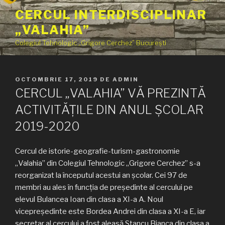
Sari
CERCUL INTERDISCIPLINAR
la
„VALAHIA”
conținut
Colegiul Tehnologic „Grigore Cerchez” București
PUBLICAT
OCTOMBRIE 17, 2019
DE
ADMIN
PE
CERCUL „VALAHIA” VĂ PREZINTĂ
ACTIVITĂȚILE DIN ANUL ȘCOLAR
2019-2020
Cercul de istorie-geografie-turism-gastronomie
„Valahia” din Colegiul Tehnologic „Grigore Cerchez” s-a
reorganizat la începutul acestui an școlar. Cei 97 de
membri au ales în funcția de președinte al cercului pe
elevul Bulancea Ioan din clasa a XI-a A. Noul
vicepreședinte este Bordea Andrei din clasa a XI-a E, iar
secretar al cercului a fost aleasă Stancu Bianca din clasa a