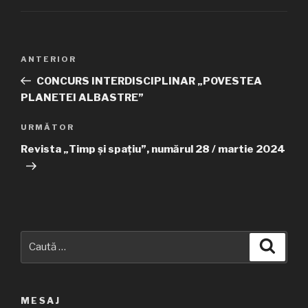
Navigare
ANTERIOR
Articolul
în
anterior
CONCURS INTERDISCIPLINAR „POVESTEA
articole
PLANETEI ALBASTRE”
URMĂTOR
Articolul
următor
Revista „Timp și spațiu”, numărul 28 / martie 2024
Caută
Căuta
după:
MESAJ