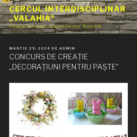
Sari
CERCUL INTERDISCIPLINAR
la
„VALAHIA”
conținut
Colegiul Tehnologic „Grigore Cerchez” București
PUBLICAT
MARTIE 29, 2024
DE
ADMIN
PE
CONCURS DE CREAȚIE
„DECORAȚIUNI PENTRU PAȘTE”