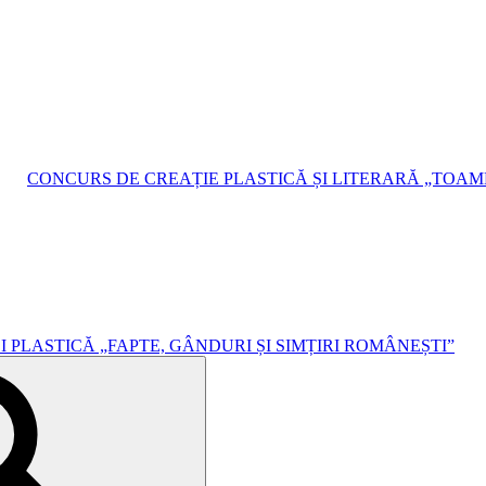
CONCURS DE CREAȚIE PLASTICĂ ȘI LITERARĂ „TOA
 PLASTICĂ „FAPTE, GÂNDURI ȘI SIMȚIRI ROMÂNEȘTI”