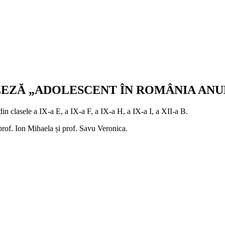
EZĂ „ADOLESCENT ÎN ROMÂNIA ANUL
din clasele a IX-a E, a IX-a F, a IX-a H, a IX-a I, a XII-a B.
prof. Ion Mihaela și prof. Savu Veronica.