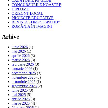
CĂLĂTORIE PE GLOB
CONCURSURILE NOASTRE
DIPLOME
ORIZONT LOCAL
PROIECTE EDUCATIVE
REVISTA „TIMP ȘI SPAȚIU”
ROMÂNIA ÎN IMAGINI
Arhive
iunie 2026
(1)
mai 2026
(1)
aprilie 2026
(3)
martie 2026
(3)
februarie 2026
(3)
ianuarie 2026
(1)
decembrie 2025
(3)
noiembrie 2025
(3)
octombrie 2025
(1)
septembrie 2025
(2)
iunie 2025
(3)
mai 2025
(5)
aprilie 2025
(3)
martie 2025
(4)
februarie 2025
(1)