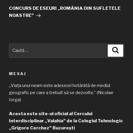
următor
CONCURS DE ESEURI „ROMÂNIA DIN SUFLETELE
NOASTRE”
Caută
Căuta
după:
MESAJ
„Viața unui neam este adeseori hotărâtă de mediul
geografic pe care a trebuit să se dezvolte.” (Nicolae
Iorga)
Acesta este site-ul oficial al Cercului
Interdisciplinar „Valahia” de la Colegiul Tehnologic
„Grigore Cerchez” București