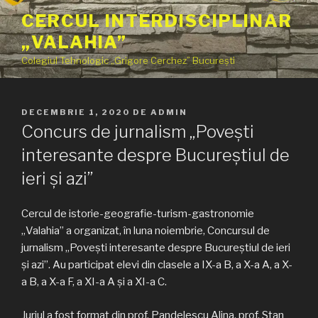
Sari
CERCUL INTERDISCIPLINAR
la
„VALAHIA”
conținut
Colegiul Tehnologic „Grigore Cerchez” București
PUBLICAT
DECEMBRIE 1, 2020
DE
ADMIN
PE
Concurs de jurnalism „Povești
interesante despre Bucureștiul de
ieri și azi”
Cercul de istorie-geografie-turism-gastronomie
„Valahia” a organizat, în luna noiembrie, Concursul de
jurnalism „Povești interesante despre Bucureștiul de ieri
și azi”. Au participat elevi din clasele a IX-a B, a X-a A, a X-
a B, a X-a F, a XI-a A și a XI-a C.
Juriul a fost format din prof. Pandelescu Alina, prof. Stan