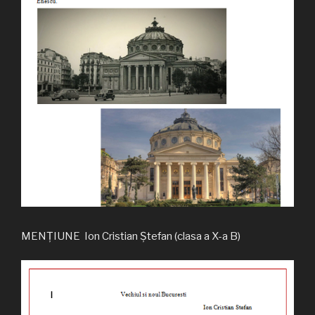
MENȚIUNE Ion Cristian Ștefan (clasa a X-a B)