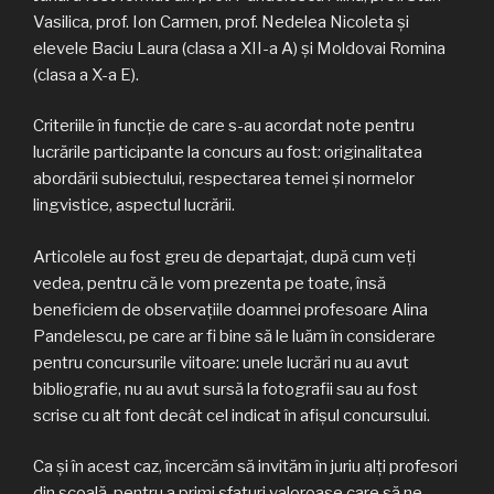
Vasilica, prof. Ion Carmen, prof. Nedelea Nicoleta și
elevele Baciu Laura (clasa a XII-a A) și Moldovai Romina
(clasa a X-a E).
Criteriile în funcţie de care s-au acordat note pentru
lucrările participante la concurs au fost: originalitatea
abordării subiectului, respectarea temei şi normelor
lingvistice, aspectul lucrării.
Articolele au fost greu de departajat, după cum veți
vedea, pentru că le vom prezenta pe toate, însă
beneficiem de observațiile doamnei profesoare Alina
Pandelescu, pe care ar fi bine să le luăm în considerare
pentru concursurile viitoare: unele lucrări nu au avut
bibliografie, nu au avut sursă la fotografii sau au fost
scrise cu alt font decât cel indicat în afișul concursului.
Ca și în acest caz, încercăm să invităm în juriu alți profesori
din școală, pentru a primi sfaturi valoroase care să ne