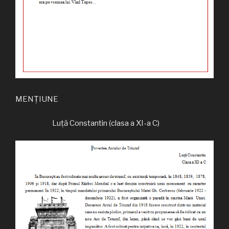
MENȚIUNE
Luță Constantin (clasa a XI-a C)