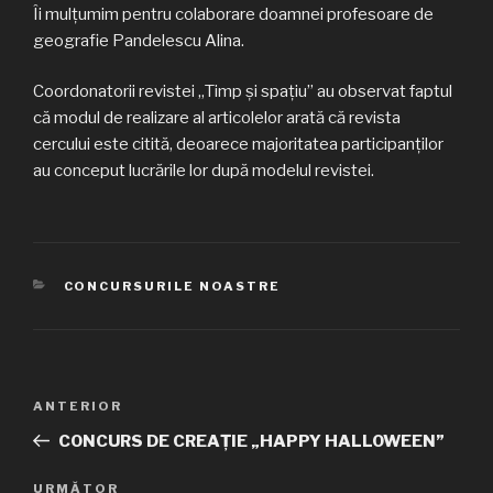
Îi mulțumim pentru colaborare doamnei profesoare de
geografie Pandelescu Alina.
Coordonatorii revistei „Timp și spațiu” au observat faptul
că modul de realizare al articolelor arată că revista
cercului este citită, deoarece majoritatea participanților
au conceput lucrările lor după modelul revistei.
CATEGORII
CONCURSURILE NOASTRE
Navigare
ANTERIOR
Articolul
în
anterior
CONCURS DE CREAȚIE „HAPPY HALLOWEEN”
articole
URMĂTOR
Articolul