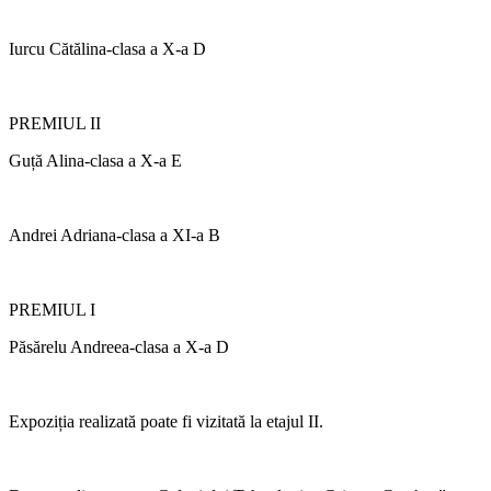
Iurcu Cătălina-clasa a X-a D
PREMIUL II
Guță Alina-clasa a X-a E
Andrei Adriana-clasa a XI-a B
PREMIUL I
Păsărelu Andreea-clasa a X-a D
Expoziția realizată poate fi vizitată la etajul II.