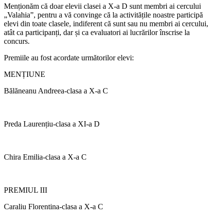
Menționăm că doar elevii clasei a X-a D sunt membri ai cercului
„Valahia”, pentru a vă convinge că la activitățile noastre participă
elevi din toate clasele, indiferent că sunt sau nu membri ai cercului,
atât ca participanți, dar și ca evaluatori ai lucrărilor înscrise la
concurs.
Premiile au fost acordate următorilor elevi:
MENȚIUNE
Bălăneanu Andreea-clasa a X-a C
Preda Laurențiu-clasa a XI-a D
Chira Emilia-clasa a X-a C
PREMIUL III
Caraliu Florentina-clasa a X-a C