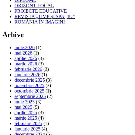
DIPLOME
ORIZONT LOCAL
PROIECTE EDUCATIVE
REVISTA „TIMP ȘI SPAȚIU”
ROMÂNIA ÎN IMAGINI
Arhive
iunie 2026
(1)
mai 2026
(1)
aprilie 2026
(3)
martie 2026
(3)
februarie 2026
(3)
ianuarie 2026
(1)
decembrie 2025
(3)
noiembrie 2025
(3)
octombrie 2025
(1)
septembrie 2025
(2)
iunie 2025
(3)
mai 2025
(5)
aprilie 2025
(3)
martie 2025
(4)
februarie 2025
(1)
ianuarie 2025
(4)
decembrie 2024
(5)