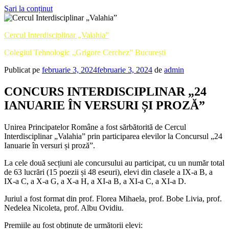
Sari la conținut
Cercul Interdisciplinar „Valahia”
Colegiul Tehnologic „Grigore Cerchez” București
Publicat pe
februarie 3, 2024
februarie 3, 2024
de
admin
CONCURS INTERDISCIPLINAR „24
IANUARIE ÎN VERSURI ȘI PROZĂ”
Unirea Principatelor Române a fost sărbătorită de Cercul
Interdisciplinar „Valahia” prin participarea elevilor la Concursul „24
Ianuarie în versuri și proză”.
La cele două secțiuni ale concursului au participat, cu un număr total
de 63 lucrări (15 poezii și 48 eseuri), elevi din clasele a IX-a B, a
IX-a C, a X-a G, a X-a H, a XI-a B, a XI-a C, a XI-a D.
Juriul a fost format din prof. Florea Mihaela, prof. Bobe Livia, prof.
Nedelea Nicoleta, prof. Albu Ovidiu.
Premiile au fost obținute de următorii elevi: