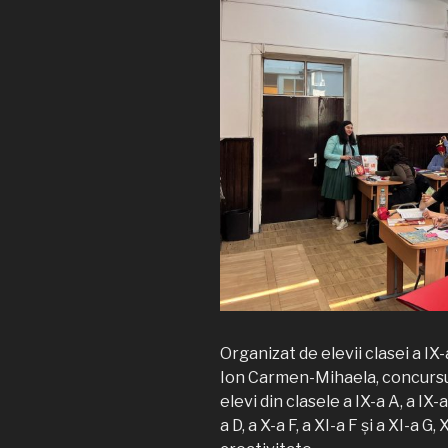
Organizat de elevii clasei a I
Ion Carmen-Mihaela, concursul
elevi din clasele a IX-a A, a IX-a 
a D, a X-a F, a XI-a F și a XI-a G,