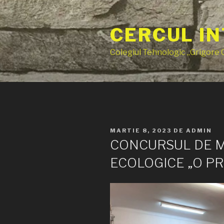
Sari
la
CERCUL IN
conținut
Colegiul Tehnologic „Grigore
PUBLICAT
MARTIE 8, 2023
DE
ADMIN
PE
CONCURSUL DE 
ECOLOGICE „O P