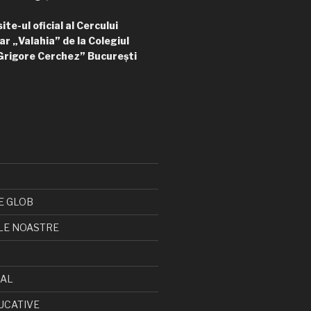
te-ul oficial al Cercului
ar „Valahia” de la Colegiul
Grigore Cerchez” București
E GLOB
LE NOASTRE
CAL
UCATIVE