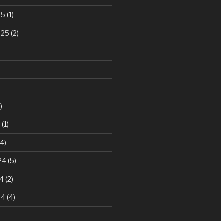
25
(1)
025
(2)
)
5
(1)
4)
24
(5)
24
(2)
24
(4)