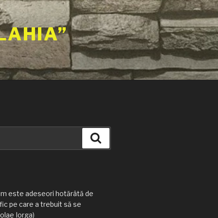
LAHIA”
Căutare
am este adeseori hotărâtă de
ic pe care a trebuit să se
olae Iorga)