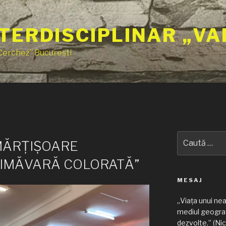
TERDISCIPLINAR „VA
 Cerchez” București
Caută
MĂRȚIȘOARE
după:
RIMĂVARĂ COLORATĂ”
MESAJ
„Viața unui ne
mediul geograf
dezvolte.” (Nic