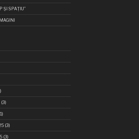
P ȘI SPAȚIU”
MAGINI
)
6
(3)
1)
25
(3)
25
(3)