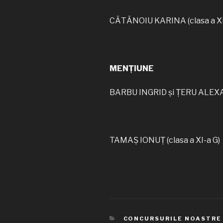
CĂTĂNOIU KARINA (clasa a XI
MENȚIUNE
BARBU INGRID și ȚERU ALEXA (
TAMAȘ IONUȚ (clasa a XI-a G)
CATEGORII
CONCURSURILE NOASTRE