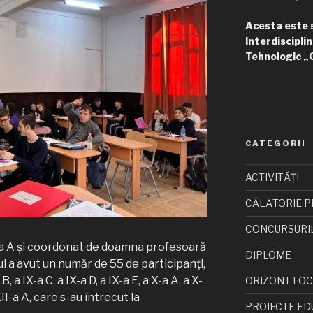
Acesta este si
Interdisciplin
Tehnologic „
CATEGORII
ACTIVITĂȚI
CĂLĂTORIE P
CONCURSURI
X-a A și coordonat de doamna profesoară
DIPLOME
 a avut un număr de 55 de participanți,
B, a IX-a C, a IX-a D, a IX-a E, a X-a A, a X-
ORIZONT LO
 XII-a A, care s-au întrecut la
PROIECTE ED