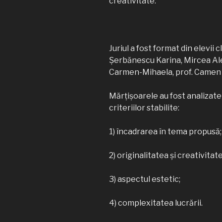
creativitate.
Juriul a fost format din elevii 
Șerbănescu Karina, Mircea Ale
Carmen-Mihaela, prof. Camen Si
Mărțișoarele au fost analizate
criteriilor stabilite:
1) încadrarea în tema propusă;
2) originalitatea și creativita
3) aspectul estetic;
4) complexitatea lucrării.