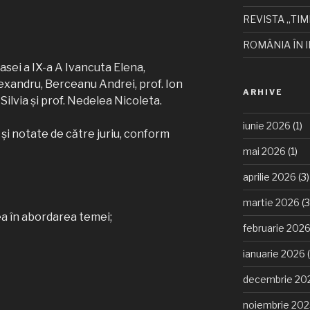
REVISTA „TIM
ROMÂNIA ÎN I
clasei a IX-a A Ivancuta Elena,
xandru, Berceanu Andrei, prof. Ion
ARHIVE
lvia și prof. Nedelea Nicoleta.
iunie 2026
(1)
 şi notate de către juriu, conform
mai 2026
(1)
aprilie 2026
(3)
martie 2026
(3
tea în abordarea temei;
februarie 202
ianuarie 2026
(
decembrie 20
noiembrie 20