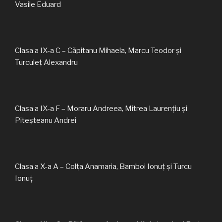
Vasile Eduard
Clasa a IX-a C – Căpitanu Mihaela, Marcu Teodor și
Turculeț Alexandru
Clasa a IX-a F – Moraru Andreea, Mitrea Laurențiu și
Piteșteanu Andrei
Clasa a X-a A – Colța Anamaria, Bamboi Ionuț și Turcu
Ionuț