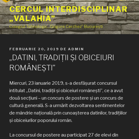
Sari
CERCUL INTERDISCIPLINAR
la
„VALAHIA”
conținut
Colegiul Tehnologic „Grigore Cerchez” București
PUBLICAT
FEBRUARIE 20, 2019
DE
ADMIN
PE
„DATINI, TRADIȚII ȘI OBICEIURI
ROMÂNEȘTI”
Miercuri, 23 ianuarie 2019, s-a desfășurat concursul
intitulat „Datini, tradiții și obiceiuri românești”, ce a avut
două secțiuni – un concurs de postere și un concurs de
cultură generală. S-a urmărit dezvoltarea sentimentelor
de mândrie naţională prin cunoaşterea datinilor, tradiţiilor
și obiceiurilor poporului român.
La concursul de postere au participat 27 de elevi din