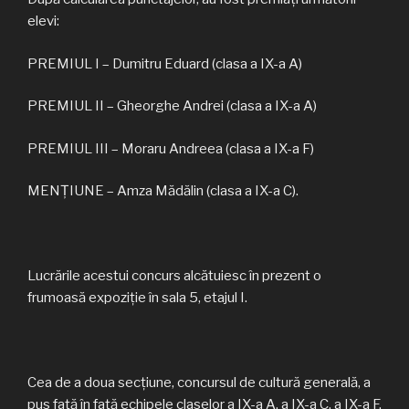
elevi:
PREMIUL I – Dumitru Eduard (clasa a IX-a A)
PREMIUL II – Gheorghe Andrei (clasa a IX-a A)
PREMIUL III – Moraru Andreea (clasa a IX-a F)
MENȚIUNE – Amza Mădălin (clasa a IX-a C).
Lucrările acestui concurs alcătuiesc în prezent o
frumoasă expoziție în sala 5, etajul I.
Cea de a doua secțiune, concursul de cultură generală, a
pus față în față echipele claselor a IX-a A, a IX-a C, a IX-a F,