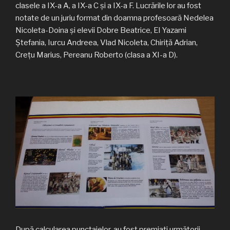
clasele a IX-a A, a IX-a C și a IX-a F. Lucrările lor au fost
notate de un juriu format din doamna profesoară Nedelea
Nicoleta-Doina și elevii Dobre Beatrice, El Yazami
Ștefania, Iurcu Andreea, Vlad Nicoleta, Chiriță Adrian,
Crețu Marius, Pereanu Roberto (clasa a XI-a D).
După calcularea punctajelor, au fost premiați următorii