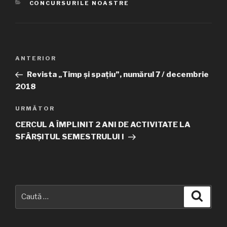
CATEGORII
CONCURSURILE NOASTRE
Navigare
ANTERIOR
Articolul
în
anterior
Revista „Timp și spațiu”, numărul 7 / decembrie
articole
2018
URMĂTOR
Articolul
următor
CERCUL A ÎMPLINIT 2 ANI DE ACTIVITATE LA
SFÂRȘITUL SEMESTRULUI I
Caută
Căuta
după: