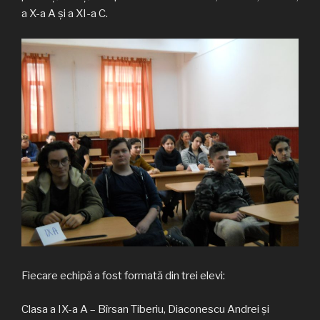
a X-a A și a XI-a C.
Fiecare echipă a fost formată din trei elevi:
Clasa a IX-a A – Bîrsan Tiberiu, Diaconescu Andrei și