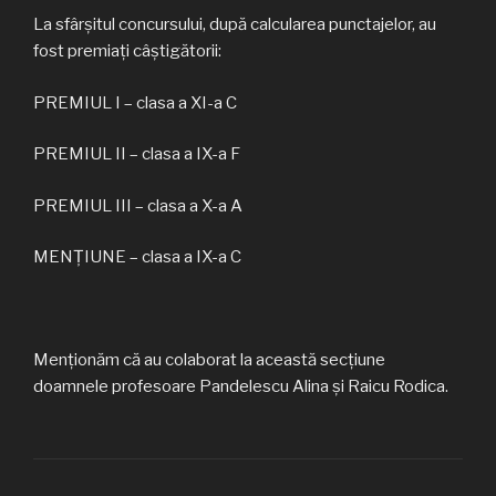
La sfârşitul concursului, după calcularea punctajelor, au
fost premiați câştigătorii:
PREMIUL I – clasa a XI-a C
PREMIUL II – clasa a IX-a F
PREMIUL III – clasa a X-a A
MENȚIUNE – clasa a IX-a C
Menționăm că au colaborat la această secțiune
doamnele profesoare Pandelescu Alina și Raicu Rodica.