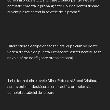
corect la probele 1, 2 și 3; câte 1 punct pentru fiecare
corelație corectă la proba 4; câte 1 punct pentru fiecare
cuvânt plasat corect în textele de la proba 5.
Diferențierea echipelor a fost clară, după cum se poate
vedea din foaia de punctaj următoare, astfel încât nu fost
nevoie să se desfășoare proba de baraj.
Juriul, format din elevele Mihai Petrina și Socol Cristina, a
supravegheat desfășurarea corectă a probelor și a
completat tabelul de jurizare.