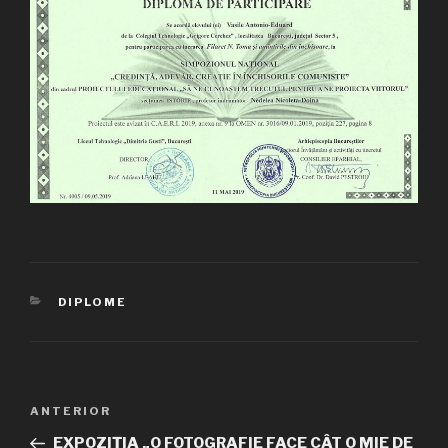
CATEGORII
DIPLOME
Navigare
ANTERIOR
Articolul
în
anterior
EXPOZIȚIA „O FOTOGRAFIE FACE CÂT O MIE DE