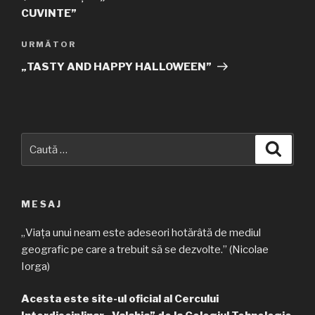
articole
CUVINTE”
URMĂTOR
Articolul
următor
„TASTY AND HAPPY HALLOWEEN”
Caută
Căuta
după:
MESAJ
„Viața unui neam este adeseori hotărâtă de mediul
geografic pe care a trebuit să se dezvolte.” (Nicolae
Iorga)
Acesta este site-ul oficial al Cercului