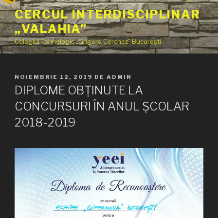
Sari
CERCUL INTERDISCIPLINAR
la
„VALAHIA”
conținut
Colegiul Tehnologic „Grigore Cerchez” București
PUBLICAT
NOIEMBRIE 12, 2019
DE
ADMIN
PE
DIPLOME OBȚINUTE LA
CONCURSURI ÎN ANUL ȘCOLAR
2018-2019