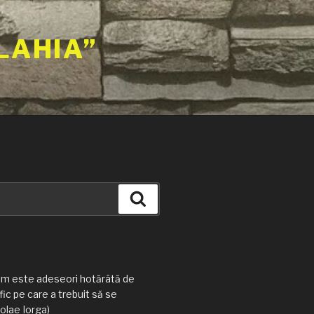
LAHIA”
Căutare
am este adeseori hotărâtă de
ic pe care a trebuit să se
olae Iorga)