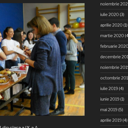
noiembrie 20
iulie 2020
(3)
aprilie 2020
(1)
martie 2020
(4
februarie 202
decembrie 20
noiembrie 201
octombrie 20
iulie 2019
(4)
iunie 2019
(1)
mai 2019
(5)
aprilie 2019
(4)
 din clasa a IX-a A