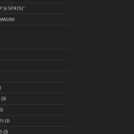
P ȘI SPAȚIU”
MAGINI
)
6
(3)
1)
25
(3)
25
(3)