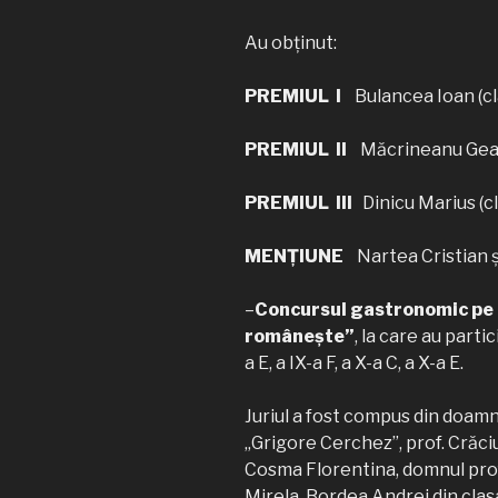
Au obținut:
PREMIUL I
Bulancea Ioan (cl
PREMIUL II
Măcrineanu Geani
PREMIUL III
Dinicu Marius (cl
MENȚIUNE
Nartea Cristian și 
–
Concursul gastronomic pe 
românește”
, la care au partic
a E, a IX-a F, a X-a C, a X-a E.
Juriul a fost compus din doamn
„Grigore Cerchez”, prof. Crăc
Cosma Florentina, domnul prof
Mirela, Bordea Andrei din clasa