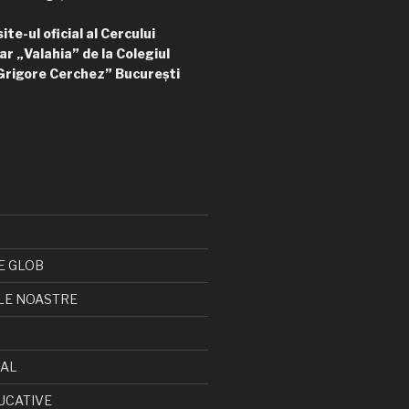
te-ul oficial al Cercului
ar „Valahia” de la Colegiul
Grigore Cerchez” București
E GLOB
LE NOASTRE
CAL
UCATIVE