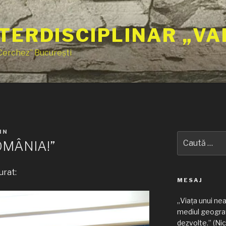
TERDISCIPLINAR „VA
 Cerchez” București
IN
Caută
OMÂNIA!”
după:
urat:
MESAJ
„Viața unui ne
mediul geograf
dezvolte.” (Nic