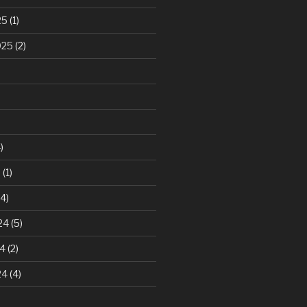
25
(1)
025
(2)
)
5
(1)
4)
24
(5)
24
(2)
24
(4)