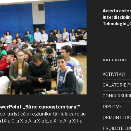
Acesta este si
Interdisciplin
Tehnologic „
CATEGORII
ACTIVITĂȚI
CĂLĂTORIE P
CONCURSURI
DIPLOME
owerPoint „Să ne cunoaștem țara!”
-turistică a regiunilor țării), la care au
ORIZONT LO
IX-a C, a X-a A, a X-a E, a XI-a A, a XII-a
PROIECTE ED