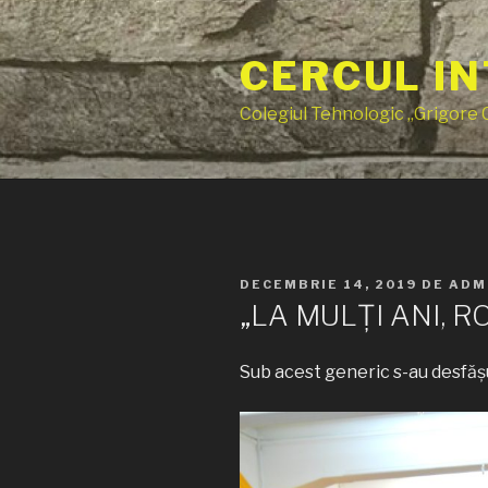
Sari
la
CERCUL IN
conținut
Colegiul Tehnologic „Grigore
PUBLICAT
DECEMBRIE 14, 2019
DE
ADM
PE
„LA MULȚI ANI, R
Sub acest generic s-au desfăș