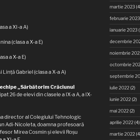
martie 2023
(4
februarie 2023
asa a XI-a A)
ianuarie 2023
(
decembrie 20
na (clasa a X-a E)
noiembrie 202
asa a X-a E)
octombrie 20
Lință Gabriel (clasa a X-a A)
septembrie 2
echipe „Sărbătorim Crăciunul
iulie 2022
(2)
ipat 26 de elevi din clasele a IX-a A, a IX-
iunie 2022
(2)
mai 2022
(2)
a director al Colegiului Tehnologic
aprilie 2022
(4)
iun Adi-Nicoleta, doamna profesoară
esor Mirea Cosmin și elevii Roșu
martie 2022
(4
 a XI-a E.