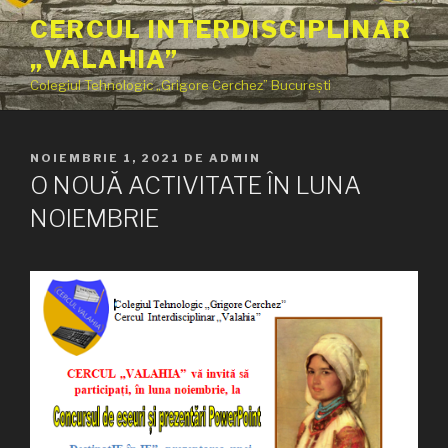
Sari
CERCUL INTERDISCIPLINAR
la
„VALAHIA”
conținut
Colegiul Tehnologic „Grigore Cerchez” București
PUBLICAT
NOIEMBRIE 1, 2021
DE
ADMIN
PE
O NOUĂ ACTIVITATE ÎN LUNA
NOIEMBRIE