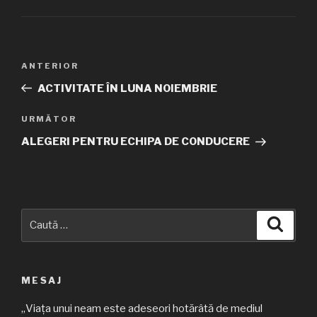
Navigare
ANTERIOR
Articolul
în
anterior
ACTIVITATE ÎN LUNA NOIEMBRIE
articole
URMĂTOR
Articolul
următor
ALEGERI PENTRU ECHIPA DE CONDUCERE
Caută
Căuta
după:
MESAJ
„Viața unui neam este adeseori hotărâtă de mediul