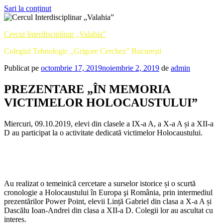
Sari la conținut
Cercul Interdisciplinar „Valahia”
Colegiul Tehnologic „Grigore Cerchez” București
Publicat pe
octombrie 17, 2019
noiembrie 2, 2019
de
admin
PREZENTARE „ÎN MEMORIA
VICTIMELOR HOLOCAUSTULUI”
Miercuri, 09.10.2019, elevi din clasele a IX-a A, a X-a A și a XII-a
D au participat la o activitate dedicată victimelor Holocaustului.
Au realizat o temeinică cercetare a surselor istorice și o scurtă
cronologie a Holocaustului în Europa şi România, prin intermediul
prezentărilor Power Point, elevii Lință Gabriel din clasa a X-a A și
Dascălu Ioan-Andrei din clasa a XII-a D. Colegii lor au ascultat cu
interes.