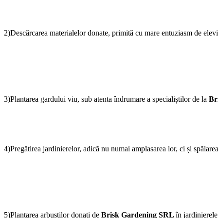
2)Descărcarea materialelor donate, primită cu mare entuziasm de elevi
3)Plantarea gardului viu, sub atenta îndrumare a specialiștilor de la
Br
4)Pregătirea jardinierelor, adică nu numai amplasarea lor, ci și spălar
5)Plantarea arbuștilor donați de
Brisk Gardening SRL
în jardinierel