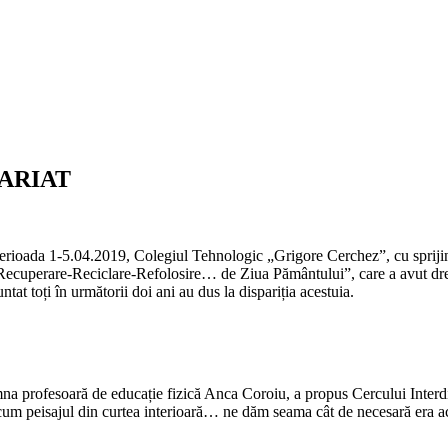
ARIAT
în perioada 1-5.04.2019, Colegiul Tehnologic „Grigore Cerchez”, cu spriji
 „Recuperare-Reciclare-Refolosire… de Ziua Pământului”, care a avut drept
at toți în următorii doi ani au dus la dispariția acestuia.
amna profesoară de educație fizică Anca Coroiu, a propus Cercului Interdi
m peisajul din curtea interioară… ne dăm seama cât de necesară era ace