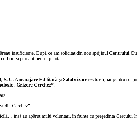
ăreau insuficiente. După ce am solicitat din nou sprijinul
Centrului Cul
cu flori și pământ pentru plantat.
. C. Amenajare Edilitară și Salubrizare sector 5
, iar pentru susț
nologic „Grigore Cerchez”.
ară.
aza din Cerchez”.
cilă… însă au apărut mulți voluntari, în frunte cu președinta Cercului I