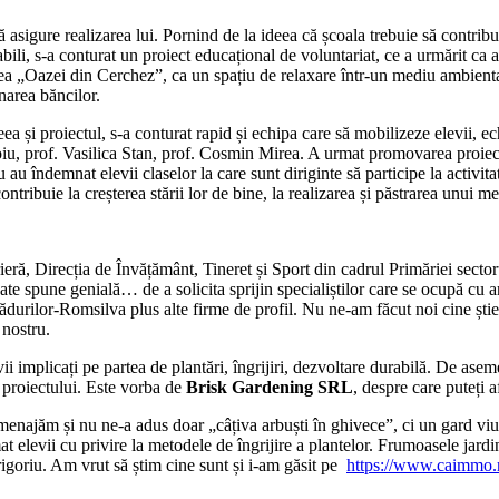
ă asigure realizarea lui. Pornind de la ideea că școala trebuie să contribu
iabili, s-a conturat un proiect educațional de voluntariat, ce a urmărit ca
a „Oazei din Cerchez”, ca un spațiu de relaxare într-un mediu ambiental si
narea băncilor.
a și proiectul, s-a conturat rapid și echipa care să mobilizeze elevii, 
u, prof. Vasilica Stan, prof. Cosmin Mirea. A urmat promovarea proiect
demnat elevii claselor la care sunt diriginte să participe la activitate
ontribuie la creșterea stării lor de bine, la realizarea și păstrarea unui med
ă, Direcția de Învățământ, Tineret și Sport din cadrul Primăriei sectorul
 spune genială… de a solicita sprijin specialiștilor care se ocupă cu ame
 Pădurilor-Romsilva plus alte firme de profil. Nu ne-am făcut noi cine șt
 nostru.
ii implicați pe partea de plantări, îngrijiri, dezvoltare durabilă. De as
a proiectului. Este vorba de
Brisk Gardening SRL
, despre care puteți 
enajăm și nu ne-a adus doar „câțiva arbuști în ghivece”, ci un gard viu, 
umat elevii cu privire la metodele de îngrijire a plantelor. Frumoasele jar
rigoriu. Am vrut să știm cine sunt și i-am găsit pe
https://www.caimmo.r