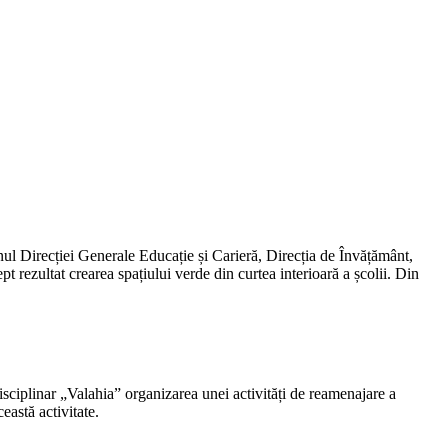
nul Direcției Generale Educație și Carieră, Direcția de Învățământ,
 rezultat crearea spațiului verde din curtea interioară a școlii. Din
sciplinar „Valahia” organizarea unei activități de reamenajare a
astă activitate.