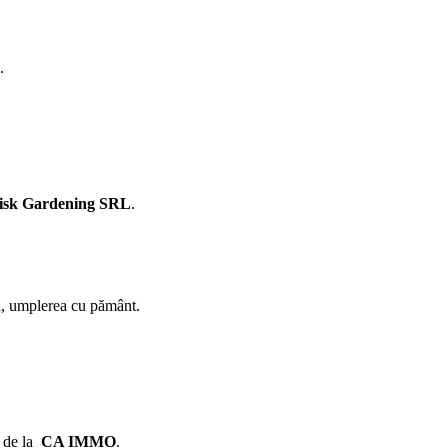
.
isk Gardening SRL
.
ea, umplerea cu pământ.
e de la
CA IMMO
.