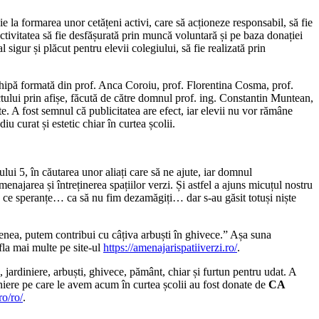
ie la formarea unor cetățeni activi, care să acționeze responsabil, să fie
 activitatea să fie desfășurată prin muncă voluntară și pe baza donației
gur și plăcut pentru elevii colegiului, să fie realizată prin
echipă formată din prof. Anca Coroiu, prof. Florentina Cosma, prof.
ului prin afișe, făcută de către domnul prof. ing. Constantin Muntean,
. A fost semnul că publicitatea are efect, iar elevii nu vor rămâne
iu curat și estetic chiar în curtea școlii.
ui 5, în căutarea unor aliați care să ne ajute, iar domnul
najarea și întreținerea spațiilor verzi. Și astfel a ajuns micuțul nostru
ie ce speranțe… ca să nu fim dezamăgiți… dar s-au găsit totuși niște
emenea, putem contribui cu câțiva arbuști în ghivece.” Așa suna
afla mai multe pe site-ul
https://amenajarispatiiverzi.ro/
.
jardiniere, arbuști, ghivece, pământ, chiar și furtun pentru udat. A
diniere pe care le avem acum în curtea școlii au fost donate de
CA
o/ro/
.