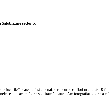
i Salubrizare
sector 5
.
cauciucurile în care au fost amenajate rondurile cu flori în anul 2019 fii
unele ce sunt acum foarte solicitate în pauze. Am fotografiat o parte a echi