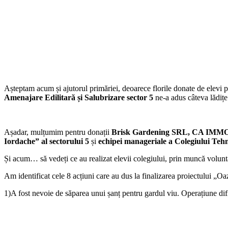
Așteptam acum și ajutorul primăriei, deoarece florile donate de elevi p
Amenajare Edilitară și Salubrizare sector 5
ne-a adus câteva lădițe 
Așadar, mulțumim pentru donații
Brisk Gardening SRL, CA IMMO, S
Iordache” al sectorului 5
și
echipei manageriale a Colegiului Teh
Și acum… să vedeți ce au realizat elevii colegiului, prin muncă volunt
Am identificat cele 8 acțiuni care au dus la finalizarea proiectului „O
1)A fost nevoie de săparea unui șanț pentru gardul viu. Operațiune difi