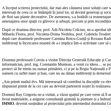
A început scrierea proiectului, dar mai ales căutarea unor soluții care s
interesați de ceea ce se întâmplă în jurul lor, să devină generoşi şi soc
de flori sau plante decorative. De asemenea, s-a hotărât ca reamenajare
amenajarea unor spații cu ghivece și arbuști, precum și prin recondițio
După ce doamna director, prof. Adi-Nicoleta Crăciun, ne-a aprobat idee
Mihaela Florea, prof. Nicoleta-Doina Nedelea, prof. Gabriela Teoderoi
după care doamnele profesoare Carmina Boicu-Gunță și Roxana Radu au în
indiferenți la încercarea noastră de a-i implica într-o activitate care să c
Doamna profesoară Coroiu a vizitat Direcția Generală Educație și Carier
informatician, prof. ing. Constantin Muntean, a venit cu ideea… se poate
proiect să fie trimis nu numai primăriei, ci și pe la Regia Națională a
oameni cu suflet mare și bun, care nu au rămas indiferenți la demersul
„Am primit mailul dvs. Mă interesează să contribui la discuțiile cu elev
răspunsul primit de la cei care au devenit partenerii noștri în realizare
Domnul Ray Grigoriu ne-a vizitat, a văzut spațiul pe care vrem să îl am
livrat materialele, a asigurat consultanță gratuită la plantare și a îndr
IMMO
, devenit susținător al proiectului prin intermediul domnului G