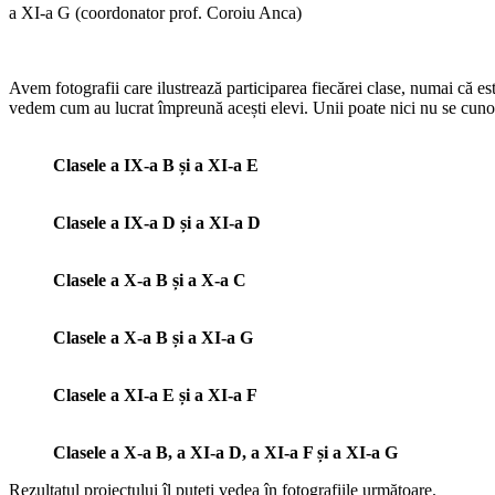
a XI-a G (coordonator prof. Coroiu Anca)
Avem fotografii care ilustrează participarea fiecărei clase, numai că este
vedem cum au lucrat împreună acești elevi. Unii poate nici nu se cuno
Clasele a IX-a B și a XI-a E
Clasele a IX-a D și a XI-a D
Clasele a X-a B și a X-a C
Clasele a X-a B și a XI-a G
Clasele a XI-a E și a XI-a F
Clasele a X-a B, a XI-a D, a XI-a F și a XI-a G
Rezultatul proiectului îl puteți vedea în fotografiile următoare.