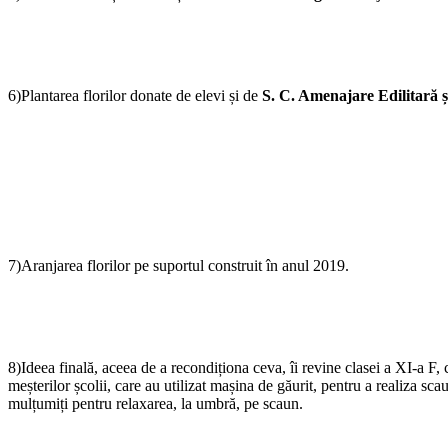
6)Plantarea florilor donate de elevi și de
S. C. Amenajare Edilitară ș
7)Aranjarea florilor pe suportul construit în anul 2019.
8)Ideea finală, aceea de a recondiționa ceva, îi revine clasei a XI-a F, 
meșterilor școlii, care au utilizat mașina de găurit, pentru a realiza sca
mulțumiți pentru relaxarea, la umbră, pe scaun.