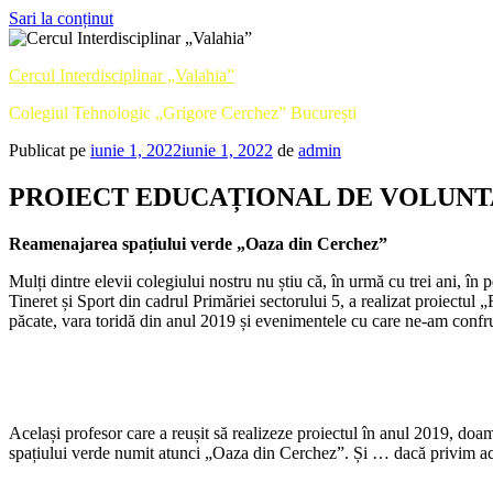
Sari la conținut
Cercul Interdisciplinar „Valahia”
Colegiul Tehnologic „Grigore Cerchez” București
Publicat pe
iunie 1, 2022
iunie 1, 2022
de
admin
PROIECT EDUCAȚIONAL DE VOLUNT
Reamenajarea spațiului verde „Oaza din Cerchez”
Mulți dintre elevii colegiului nostru nu știu că, în urmă cu trei ani, 
Tineret și Sport din cadrul Primăriei sectorului 5, a realizat proiectul
păcate, vara toridă din anul 2019 și evenimentele cu care ne-am confrunt
Același profesor care a reușit să realizeze proiectul în anul 2019, do
spațiului verde numit atunci „Oaza din Cerchez”. Și … dacă privim acu