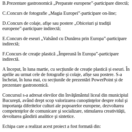
B.Prezentare gastronomică „Preparate europene”-participare directă;
C.Concurs de fotografie „Magia Europei”-participare on-line;
D.Concurs de colaje, afişe sau postere „Obiceiuri şi tradiţii
europene”-participare indirectă;
E.Concurs de eseuri „Valsând cu Dunărea prin Europa”-participare
indirectă;
F.Concurs de creaţie plastică „Împreună în Europa”-participare
indirectă.
A început, în luna martie, cu secțiunile de creație plastică și eseuri. În
aprilie au urmat cele de fotografie și colaje, afișe sau postere. S-a
încheiat, în luna mai, cu secțiunile de prezentări PowerPoint și de
prezentare gastronomică.
Concursul s-a adresat elevilor din învăţământul liceal din municipiul
Bucureşti, având drept scop valorizarea cunoştinţelor despre rolul şi
importanţa diferitelor culturi ale popoarelor europene, dezvoltarea
competenţelor de comunicare şi socializare, stimularea creativităţii,
devoltarea gândirii analitice şi sintetice.
Echipa care a realizat acest proiect a fost formată din: