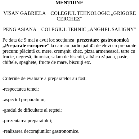
MENȚIUNE
VIȘAN GABRIELA – COLEGIUL TEHNOLOGIC „GRIGORE
CERCHEZ”
PENG ASIANA – COLEGIUL TEHNIC „ANGHEL SALIGNY”
Pe data de 9 mai a avut loc secțiunea
prezentare gastronomică
„Preparate europene”
la care au participat 45 de elevi cu preparate
precum: plăcintă cu mere, cremșnit, chec, pizza armenească, tarte cu
fructe, negresă, tiramisu, salam de biscuiți, albă ca zăpada, paste,
chiftele, spaghete, fructe de mare, biscuiți etc.
Criteriile de evaluare a preparatelor au fost:
-respectarea temei;
-aspectul preparatului;
-gradul de dificultate al reţetei;
-prezentarea preparatului;
-realizarea decoraţiunilor gastronomice.