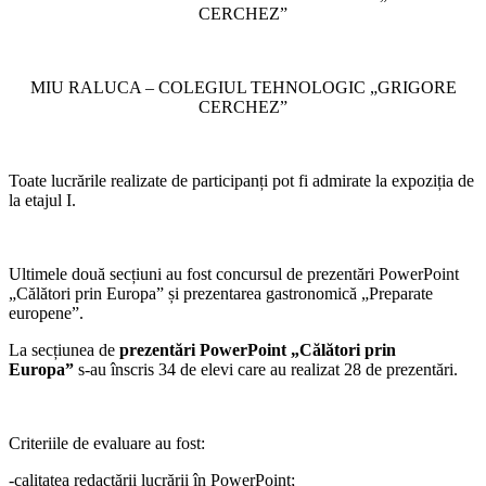
CERCHEZ”
MIU RALUCA – COLEGIUL TEHNOLOGIC „GRIGORE
CERCHEZ”
Toate lucrările realizate de participanți pot fi admirate la expoziția de
la etajul I.
Ultimele două secțiuni au fost concursul de prezentări PowerPoint
„Călători prin Europa” și prezentarea gastronomică „Preparate
europene”.
La secțiunea de
prezentări PowerPoint „Călători prin
Europa”
s-au înscris 34 de elevi care au realizat 28 de prezentări.
Criteriile de evaluare au fost:
-calitatea redactării lucrării în PowerPoint;