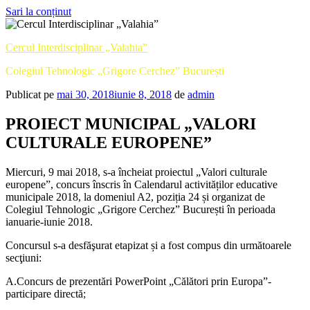
Sari la conținut
Cercul Interdisciplinar „Valahia”
Colegiul Tehnologic „Grigore Cerchez” București
Publicat pe
mai 30, 2018
iunie 8, 2018
de
admin
PROIECT MUNICIPAL „VALORI
CULTURALE EUROPENE”
Miercuri, 9 mai 2018, s-a încheiat proiectul „Valori culturale
europene”, concurs înscris în Calendarul activităților educative
municipale 2018, la domeniul A2, poziția 24 și organizat de
Colegiul Tehnologic „Grigore Cerchez” București în perioada
ianuarie-iunie 2018.
Concursul s-a desfăşurat etapizat și a fost compus din următoarele
secţiuni:
A.Concurs de prezentări PowerPoint „Călători prin Europa”-
participare directă;