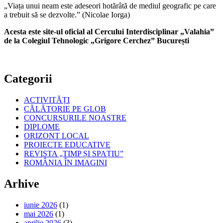
„Viața unui neam este adeseori hotărâtă de mediul geografic pe care
a trebuit să se dezvolte.” (Nicolae Iorga)
Acesta este site-ul oficial al Cercului Interdisciplinar „Valahia”
de la Colegiul Tehnologic „Grigore Cerchez” București
Categorii
ACTIVITĂȚI
CĂLĂTORIE PE GLOB
CONCURSURILE NOASTRE
DIPLOME
ORIZONT LOCAL
PROIECTE EDUCATIVE
REVISTA „TIMP ȘI SPAȚIU”
ROMÂNIA ÎN IMAGINI
Arhive
iunie 2026
(1)
mai 2026
(1)
aprilie 2026
(3)