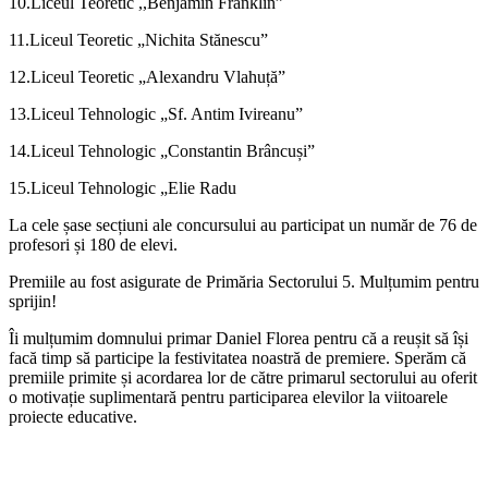
10.Liceul Teoretic ,,Benjamin Franklin”
11.Liceul Teoretic „Nichita Stănescu”
12.Liceul Teoretic „Alexandru Vlahuță”
13.Liceul Tehnologic „Sf. Antim Ivireanu”
14.Liceul Tehnologic „Constantin Brâncuși”
15.Liceul Tehnologic „Elie Radu
La cele șase secțiuni ale concursului au participat un număr de 76 de
profesori și 180 de elevi.
Premiile au fost asigurate de Primăria Sectorului 5. Mulțumim pentru
sprijin!
Îi mulțumim domnului primar Daniel Florea pentru că a reușit să își
facă timp să participe la festivitatea noastră de premiere. Sperăm că
premiile primite și acordarea lor de către primarul sectorului au oferit
o motivație suplimentară pentru participarea elevilor la viitoarele
proiecte educative.