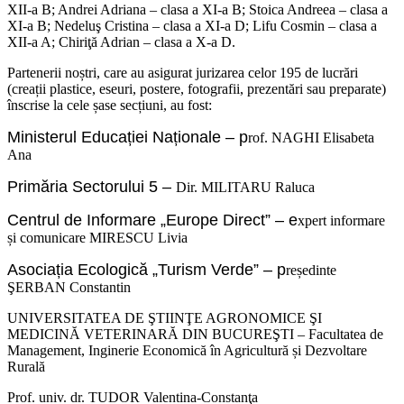
XII-a B; Andrei Adriana – clasa a XI-a B; Stoica Andreea – clasa a
XI-a B; Nedeluş Cristina – clasa a XI-a D; Lifu Cosmin – clasa a
XII-a A; Chiriţă Adrian – clasa a X-a D.
Partenerii noștri, care au asigurat jurizarea celor 195 de lucrări
(creații plastice, eseuri, postere, fotografii, prezentări sau preparate)
înscrise la cele șase secțiuni, au fost:
Ministerul Educației Naționale – p
rof. NAGHI Elisabeta
Ana
Primăria Sectorului 5 –
Dir. MILITARU Raluca
Centrul de Informare „Europe Direct” – e
xpert informare
și comunicare MIRESCU Livia
Asociația Ecologică „Turism Verde” – p
reședinte
ŞERBAN Constantin
UNIVERSITATEA DE ŞTIINŢE AGRONOMICE ŞI
MEDICINĂ VETERINARĂ DIN BUCUREŞTI – Facultatea de
Management, Inginerie Economică în Agricultură și Dezvoltare
Rurală
Prof. univ. dr. TUDOR Valentina-Constanţa