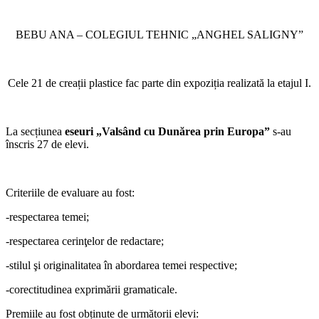
BEBU ANA – COLEGIUL TEHNIC „ANGHEL SALIGNY”
Cele 21 de creații plastice fac parte din expoziția realizată la etajul I.
La secțiunea
eseuri „Valsând cu Dunărea prin Europa”
s-au
înscris 27 de elevi.
Criteriile de evaluare au fost:
-respectarea temei;
-respectarea cerinţelor de redactare;
-stilul şi originalitatea în abordarea temei respective;
-corectitudinea exprimării gramaticale.
Premiile au fost obținute de următorii elevi: