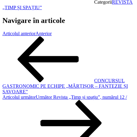
Categorii
REVISTA
„TIMP ȘI SPAȚIU”
Navigare în articole
Articolul anterior
Anterior
CONCURSUL
GASTRONOMIC PE ECHIPE „MĂRȚIȘOR – FANTEZIE ȘI
SAVOARE”
Articolul următor
Următor
Revista „Timp și spațiu”, numărul 12 /