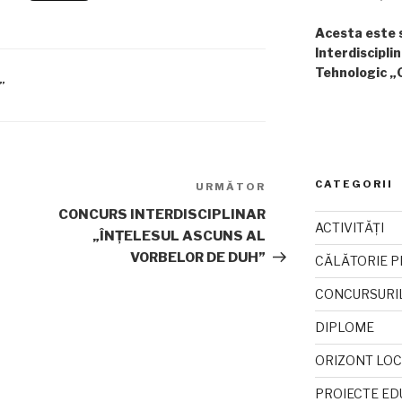
Acesta este si
Interdisciplin
Tehnologic „
”
CATEGORII
URMĂTOR
Articolul
următor
CONCURS INTERDISCIPLINAR
ACTIVITĂȚI
„ÎNȚELESUL ASCUNS AL
VORBELOR DE DUH”
CĂLĂTORIE P
CONCURSURI
DIPLOME
ORIZONT LO
PROIECTE ED