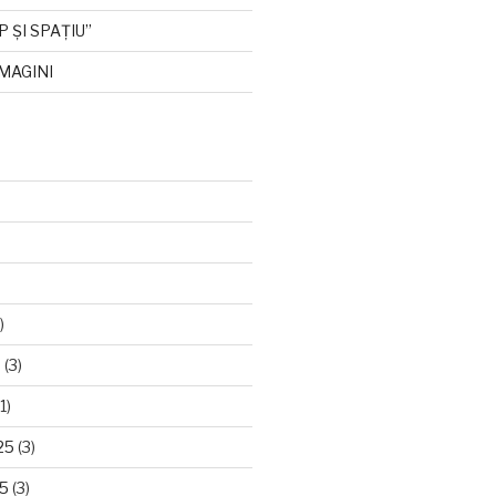
P ȘI SPAȚIU”
MAGINI
)
6
(3)
1)
25
(3)
25
(3)