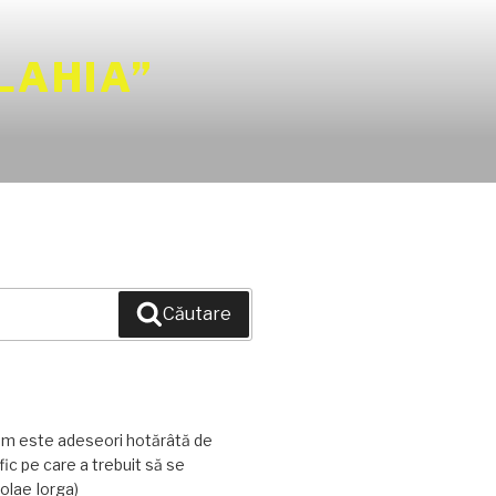
LAHIA”
Căutare
am este adeseori hotărâtă de
ic pe care a trebuit să se
olae Iorga)