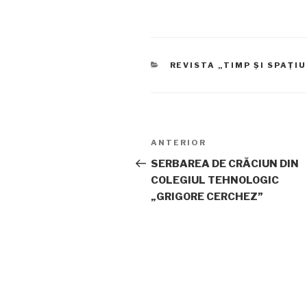
CATEGORII
REVISTA „TIMP ȘI SPAȚIU
Navigare
ANTERIOR
Articolul
în
anterior
SERBAREA DE CRĂCIUN DIN
COLEGIUL TEHNOLOGIC
articole
„GRIGORE CERCHEZ”