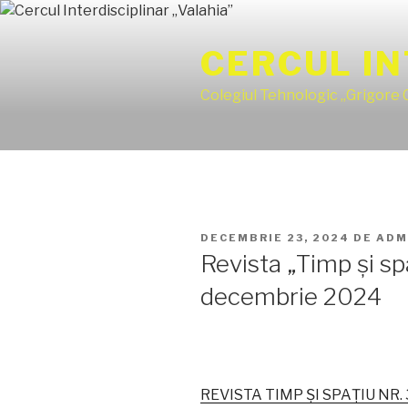
Sari
la
CERCUL IN
conținut
Colegiul Tehnologic „Grigore
PUBLICAT
DECEMBRIE 23, 2024
DE
ADM
PE
Revista „Timp și sp
decembrie 2024
REVISTA TIMP ȘI SPAȚIU NR. 