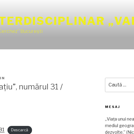
TERDISCIPLINAR „VA
 Cerchez” București
IN
Caută
ațiu”, numărul 31 /
după:
MESAJ
„Viața unui ne
mediul geograf
31
Descarcă
dezvolte.” (Nic