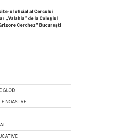
te-ul oficial al Cercului
ar „Valahia” de la Colegiul
Grigore Cerchez” București
E GLOB
LE NOASTRE
CAL
UCATIVE