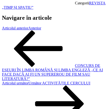
Categorii
REVISTA
„TIMP ȘI SPAȚIU”
Navigare în articole
Articolul anterior
Anterior
CONCURS DE
ESEURI ÎN LIMBA ROMÂNĂ ȘI LIMBA ENGLEZĂ „CE AI
FACE DACĂ AI FI UN SUPEREROU DE FILM SAU
LITERATURĂ?”
Articolul următor
Următor
ACTIVITĂȚILE CERCULUI