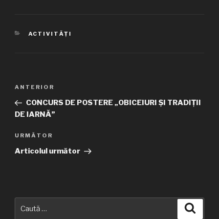
CATEGORII
ACTIVITĂȚI
Navigare
ANTERIOR
Articolul
în
anterior
CONCURS DE POSTERE „OBICEIURI ŞI TRADIŢII
articole
DE IARNĂ”
URMĂTOR
Articolul
următor
Articolul următor
Caută
Căuta
după: