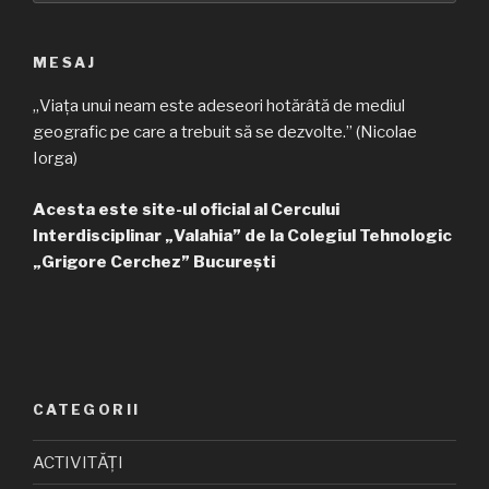
MESAJ
„Viața unui neam este adeseori hotărâtă de mediul
geografic pe care a trebuit să se dezvolte.” (Nicolae
Iorga)
Acesta este site-ul oficial al Cercului
Interdisciplinar „Valahia” de la Colegiul Tehnologic
„Grigore Cerchez” București
CATEGORII
ACTIVITĂȚI