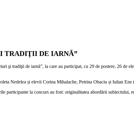
 TRADIŢII DE IARNĂ”
uri şi tradiţii de iarnă”, la care au participat, cu 29 de postere, 26 de e
coleta Nedelea și elevii Corina Mihalache, Petrina Obaciu și Iulian Ene 
ile participante la concurs au fost: originalitatea abordării subiectului, re