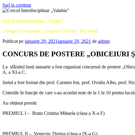
Sari la conținut
Cercul Interdisciplinar „Valahia”
Colegiul Tehnologic „Grigore Cerchez” București
Publicat pe
ianuarie 29, 2021
ianuarie 29, 2021
de
admin
CONCURS DE POSTERE „OBICEIURI ŞI
La sfârșitul lunii ianuarie a fost organizat concursul de postere „Obicei
A, a XI-a C.
Juriul a fost format din prof. Carmen Ion, prof. Ovidiu Albu, prof. Ni
Criteriile în funcţie de care s-au acordat note de la 1 la 10 pentru lucrăr
Au obținut premii:
PREMIUL I – Bratu Cristina Mihaela (clasa a X-a F)
PREMIUL II – Veneciuc Denisa (clasa a IX-a G)