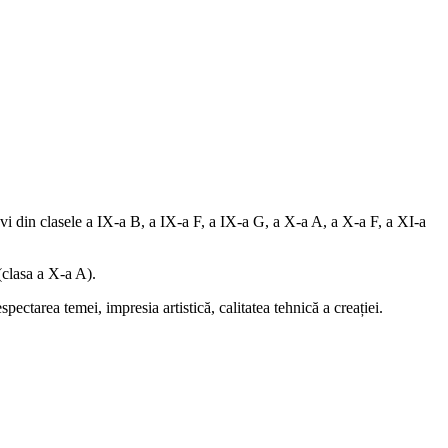
levi din clasele a IX-a B, a IX-a F, a IX-a G, a X-a A, a X-a F, a XI-a
(clasa a X-a A).
spectarea temei, impresia artistică, calitatea tehnică a creației.