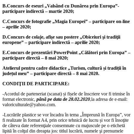
B.Concurs de eseuri „Valsând cu Dunărea prin Europa”-
participare indirectă – martie 2020;
C.Concurs de fotografie „Magia Europei” – participare on-line
– aprilie 2020;
D.Concurs de colaje, afişe sau postere „Obiceiuri şi tradiţii
europene” – participare indirectă – aprilie 2020;
E.Concurs de prezentări PowerPoint „Călători prin Europa” –
participare directă – 8 mai 2020;
Atelierul pentru cadre didactice „Turism, cultură și tradiții în
județul meu” – participare directă – 8 mai 2020.
CONDIŢII DE PARTICIPARE:
-Acordul de parteneriat (scanat) și fișele de înscriere vor fi trimise în
format electronic,
pânǎ pe data de 28.02.2020
,la adresa de e-mail:
valoriculturale@yahoo.com.
-Lucrările plastice se vor încadra în tema „Împreună în Europa”, vor
fi realizate în format A4, prin orice tehnică de lucru și vor fi însoţite
de câteva date referenţiale consemnate cu majuscule pe o etichetă
lipită în colţul din dreapta jos: titlul lucrării, numele şi prenumele