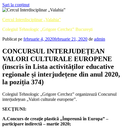
Sari la conținut
Cercul Interdisciplinar „Valahia”
Colegiul Tehnologic „Grigore Cerchez” București
Publicat pe
februarie 4, 2020
februarie 21, 2020
de
admin
CONCURSUL INTERJUDEȚEAN
VALORI CULTURALE EUROPENE
(înscris în Lista activităților educative
regionale și interjudețene din anul 2020,
la poziția 374)
Colegiul Tehnologic „Grigore Cerchez” organizează Concursul
interjudețean „Valori culturale europene”.
SECŢIUNI:
A.Concurs de creaţie plastică „Împreună în Europa” –
participare indirectă – martie 2020;