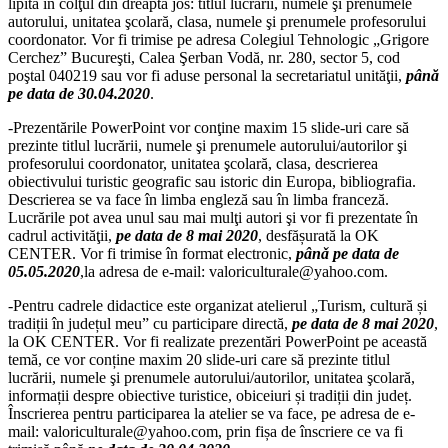
lipită în colţul din dreapta jos: titlul lucrării, numele şi prenumele
autorului, unitatea şcolară, clasa, numele şi prenumele profesorului
coordonator. Vor fi trimise pe adresa Colegiul Tehnologic „Grigore
Cerchez” Bucureşti, Calea Şerban Vodă, nr. 280, sector 5, cod
poştal 040219 sau vor fi aduse personal la secretariatul unităţii,
până
pe data de 30.04.2020
.
-Prezentările PowerPoint vor conţine maxim 15 slide-uri care să
prezinte titlul lucrării, numele şi prenumele autorului/autorilor şi
profesorului coordonator, unitatea şcolară, clasa, descrierea
obiectivului turistic geografic sau istoric din Europa, bibliografia.
Descrierea se va face în limba engleză sau în limba franceză.
Lucrările pot avea unul sau mai mulţi autori şi vor fi prezentate în
cadrul activităţii,
pe data de 8 mai 2020
, desfășurată la OK
CENTER. Vor fi trimise în format electronic,
pânǎ pe data de
05.05.2020
,la adresa de e-mail: valoriculturale@yahoo.com.
-Pentru cadrele didactice este organizat atelierul „Turism, cultură și
tradiții în județul meu” cu participare directă,
pe data de 8 mai 2020
,
la OK CENTER. Vor fi realizate prezentări PowerPoint pe această
temă, ce vor conține maxim 20 slide-uri care să prezinte titlul
lucrării, numele şi prenumele autorului/autorilor, unitatea şcolară,
informații despre obiective turistice, obiceiuri și tradiții din județ.
Înscrierea pentru participarea la atelier se va face, pe adresa de e-
mail: valoriculturale@yahoo.com, prin fișa de înscriere ce va fi