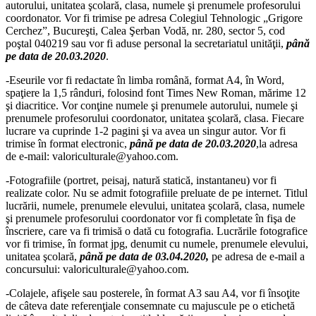
autorului, unitatea şcolară, clasa, numele şi prenumele profesorului
coordonator. Vor fi trimise pe adresa Colegiul Tehnologic „Grigore
Cerchez”, Bucureşti, Calea Şerban Vodă, nr. 280, sector 5, cod
poştal 040219 sau vor fi aduse personal la secretariatul unităţii,
până
pe data de 20.03.2020
.
-Eseurile vor fi redactate în limba română, format A4, în Word,
spaţiere la 1,5 rânduri, folosind font Times New Roman, mărime 12
şi diacritice. Vor conţine numele şi prenumele autorului, numele şi
prenumele profesorului coordonator, unitatea şcolară, clasa. Fiecare
lucrare va cuprinde 1-2 pagini şi va avea un singur autor. Vor fi
trimise în format electronic,
pânǎ pe data de 20.03.2020
,la adresa
de e-mail: valoriculturale@yahoo.com.
-Fotografiile (portret, peisaj, natură statică, instantaneu) vor fi
realizate color. Nu se admit fotografiile preluate de pe internet. Titlul
lucrării, numele, prenumele elevului, unitatea şcolară, clasa, numele
şi prenumele profesorului coordonator vor fi completate în fişa de
înscriere, care va fi trimisă o dată cu fotografia. Lucrările fotografice
vor fi trimise, în format jpg, denumit cu numele, prenumele elevului,
unitatea şcolară,
până pe data de 03.04.2020,
pe adresa de e-mail a
concursului: valoriculturale@yahoo.com.
-Colajele, afişele sau posterele, în format A3 sau A4, vor fi însoţite
de câteva date referenţiale consemnate cu majuscule pe o etichetă