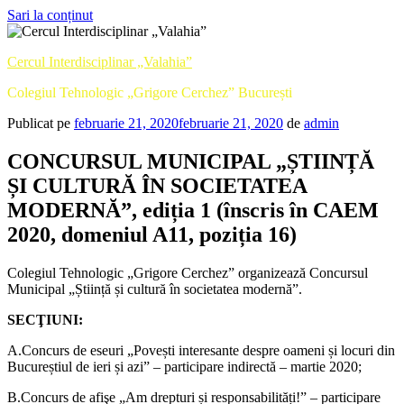
Sari la conținut
Cercul Interdisciplinar „Valahia”
Colegiul Tehnologic „Grigore Cerchez” București
Publicat pe
februarie 21, 2020
februarie 21, 2020
de
admin
CONCURSUL MUNICIPAL „ȘTIINȚĂ
ȘI CULTURĂ ÎN SOCIETATEA
MODERNĂ”, ediția 1 (înscris în CAEM
2020, domeniul A11, poziția 16)
Colegiul Tehnologic „Grigore Cerchez” organizează Concursul
Municipal „Știință și cultură în societatea modernă”.
SECŢIUNI:
A.Concurs de eseuri „Povești interesante despre oameni și locuri din
Bucureștiul de ieri și azi” – participare indirectă – martie 2020;
B.Concurs de afişe „Am drepturi și responsabilități!” – participare