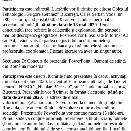
Participarea este indirectă. Lucrările vor fi trimise pe adresa Colegiul
Tehnologic „Grigore Cerchez” Bucureşti, Calea Şerban Vodă, nr.
280, sector 5, cod poştal 040219 sau vor fi aduse personal la
secretariatul unităţii,
până pe data de 18 mai 2020
. Tema
concursului face referire la călătoriile și exploratorii din perioada
marilor descoperiri geografice. Posterele vor fi realizate în format A3
sau A4, având scris în partea de jos titlul lucrării, numele şi
prenumele autorului, clasa, unitatea şcolară, numele şi prenumele
profesorului coordonator. Fiecare lucrare va avea un singur autor.
Secțiunea D: Concurs de prezentări PowerPoint „Oameni de știință
din România modernă”
Participarea este directă, lucrările fiind prezentate în cadrul activităţii
din data de 4 iunie 2020, la Centrul European Cultural și de Tineret
pentru UNESCO „Nicolae Bălcescu”, str. 11 iunie, nr. 44, sector 4,
București. Prezentările vor fi trimise în format electronic,
pânǎ pe
data de 29 mai 2020
, la adresa de e-mail:
valoriculturale@yahoo.com. Se vor referi la oameni de știință din
România, care au contribuit la dezvoltarea tuturor domeniilor
societății. Prezentările PowerPoint vor conţine maxim 15 slide-uri.
Primul slide va conține informații referitoare la titlul lucrării, numele
şi prenumele autorului, clasa, unitatea şcolară, numele profesorului
coordonator. Pe ultimul slide se va consemna bibliografia. Lucrările