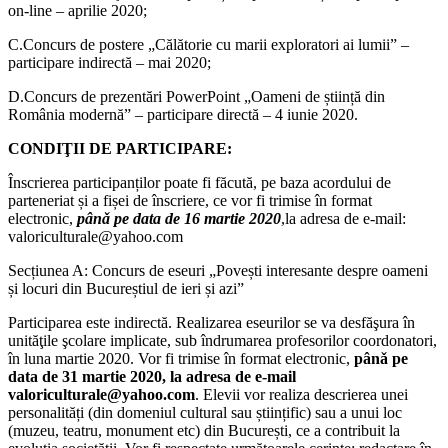
on-line – aprilie 2020;
C.Concurs de postere „Călătorie cu marii exploratori ai lumii” –
participare indirectă – mai 2020;
D.Concurs de prezentări PowerPoint „Oameni de știință din
România modernă” – participare directă – 4 iunie 2020.
CONDIŢII DE PARTICIPARE:
Înscrierea participanților poate fi făcută, pe baza acordului de
parteneriat și a fișei de înscriere, ce vor fi trimise în format
electronic,
pânǎ pe data de 16 martie 2020
,la adresa de e-mail:
valoriculturale@yahoo.com
Secțiunea A: Concurs de eseuri „Povești interesante despre oameni
și locuri din Bucureștiul de ieri și azi”
Participarea este indirectă. Realizarea eseurilor se va desfăşura în
unităţile şcolare implicate, sub îndrumarea profesorilor coordonatori,
în luna martie 2020. Vor fi trimise în format electronic,
pânǎ pe
data de 31 martie 2020, la adresa de e-mail
valoriculturale@yahoo.com
. Elevii vor realiza descrierea unei
personalități (din domeniul cultural sau științific) sau a unui loc
(muzeu, teatru, monument etc) din București, ce a contribuit la