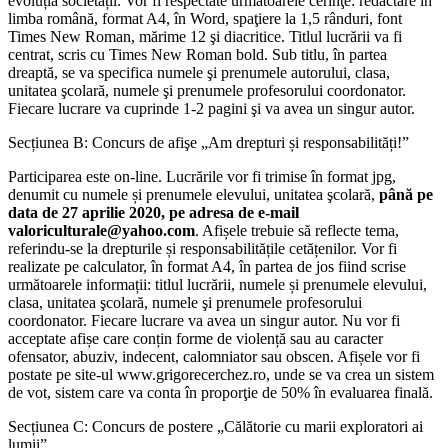
evoluția societății. Vor fi respectate următoarele cerinţe: redactare în
limba română, format A4, în Word, spaţiere la 1,5 rânduri, font
Times New Roman, mărime 12 şi diacritice. Titlul lucrării va fi
centrat, scris cu Times New Roman bold. Sub titlu, în partea
dreaptă, se va specifica numele şi prenumele autorului, clasa,
unitatea şcolară, numele şi prenumele profesorului coordonator.
Fiecare lucrare va cuprinde 1-2 pagini şi va avea un singur autor.
Secțiunea B: Concurs de afişe „Am drepturi și responsabilități!”
Participarea este on-line. Lucrările vor fi trimise în format jpg,
denumit cu numele și prenumele elevului, unitatea şcolară,
până pe
data de 27 aprilie 2020, pe adresa de e-mail
valoriculturale@yahoo.com
. Afișele trebuie să reflecte tema,
referindu-se la drepturile și responsabilitățile cetățenilor. Vor fi
realizate pe calculator, în format A4, în partea de jos fiind scrise
următoarele informații: titlul lucrării, numele și prenumele elevului,
clasa, unitatea şcolară, numele şi prenumele profesorului
coordonator. Fiecare lucrare va avea un singur autor. Nu vor fi
acceptate afișe care conțin forme de violență sau au caracter
ofensator, abuziv, indecent, calomniator sau obscen. Afișele vor fi
postate pe site-ul www.grigorecerchez.ro, unde se va crea un sistem
de vot, sistem care va conta în proporţie de 50% în evaluarea finală.
Secțiunea C: Concurs de postere „Călătorie cu marii exploratori ai
lumii”