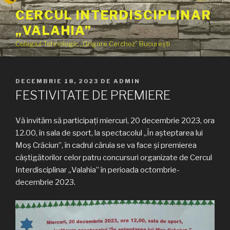
Sari
CERCUL INTERDISCIPLINAR
la
„VALAHIA”
conținut
Colegiul Tehnologic „Grigore Cerchez” București
PUBLICAT
DECEMBRIE 18, 2023
DE
ADMIN
PE
FESTIVITATE DE PREMIERE
Vă invităm să participați miercuri, 20 decembrie 2023, ora
12.00, în sala de sport, la spectacolul „În așteptarea lui
Moș Crăciun”, în cadrul căruia se va face și premierea
câștigătorilor celor patru concursuri organizate de Cercul
Interdisciplinar „Valahia” în perioada octombrie-
decembrie 2023.