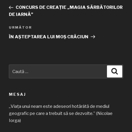
în
anterior
CONCURS DE CREAȚIE „MAGIA SĂRBĂTORILOR
articole
DE IARNĂ”
URMĂTOR
Articolul
următor
ÎN AȘTEPTAREA LUI MOȘ CRĂCIUN
Caută
Căuta
după:
MESAJ
„Viața unui neam este adeseori hotărâtă de mediul
geografic pe care a trebuit să se dezvolte.” (Nicolae
Iorga)