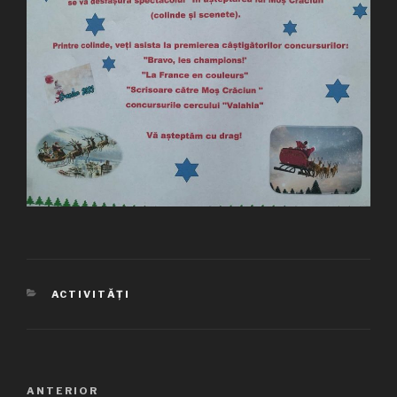
CATEGORII
ACTIVITĂȚI
Navigare
ANTERIOR
Articolul