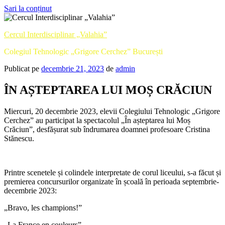
Sari la conținut
Cercul Interdisciplinar „Valahia”
Colegiul Tehnologic „Grigore Cerchez” București
Publicat pe
decembrie 21, 2023
de
admin
ÎN AȘTEPTAREA LUI MOȘ CRĂCIUN
Miercuri, 20 decembrie 2023, elevii Colegiului Tehnologic „Grigore
Cerchez” au participat la spectacolul „În așteptarea lui Moș
Crăciun”, desfășurat sub îndrumarea doamnei profesoare Cristina
Stănescu.
Printre scenetele și colindele interpretate de corul liceului, s-a făcut și
premierea concursurilor organizate în școală în perioada septembrie-
decembrie 2023:
„Bravo, les champions!”
„La France en couleurs”