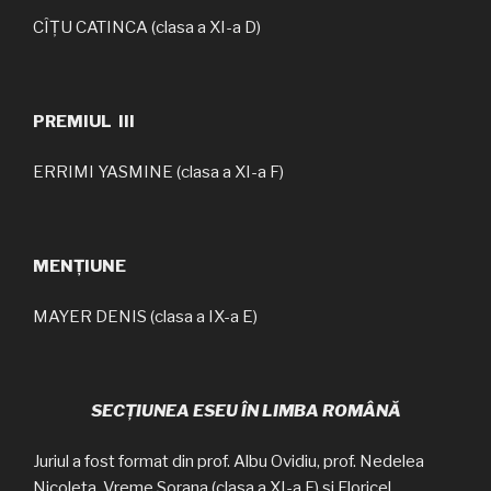
CÎȚU CATINCA (clasa a XI-a D)
PREMIUL III
ERRIMI YASMINE (clasa a XI-a F)
MENȚIUNE
MAYER DENIS (clasa a IX-a E)
SECȚIUNEA ESEU ÎN LIMBA ROMÂNĂ
Juriul a fost format din prof. Albu Ovidiu, prof. Nedelea
Nicoleta, Vreme Sorana (clasa a XI-a F) și Floricel