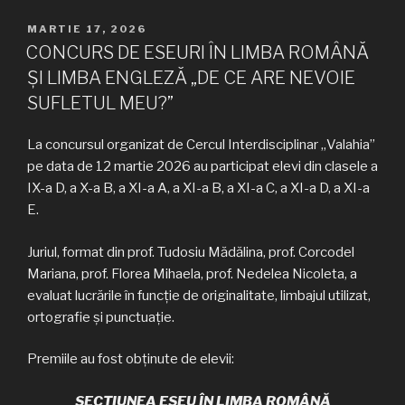
PUBLICAT
MARTIE 17, 2026
PE
CONCURS DE ESEURI ÎN LIMBA ROMÂNĂ
ȘI LIMBA ENGLEZĂ „DE CE ARE NEVOIE
SUFLETUL MEU?”
La concursul organizat de Cercul Interdisciplinar „Valahia”
pe data de 12 martie 2026 au participat elevi din clasele a
IX-a D, a X-a B, a XI-a A, a XI-a B, a XI-a C, a XI-a D, a XI-a
E.
Juriul, format din prof. Tudosiu Mădălina, prof. Corcodel
Mariana, prof. Florea Mihaela, prof. Nedelea Nicoleta, a
evaluat lucrările în funcție de originalitate, limbajul utilizat,
ortografie şi punctuaţie.
Premiile au fost obținute de elevii:
SECȚIUNEA ESEU ÎN LIMBA ROMÂNĂ