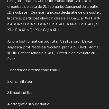
renașterea naturii, Cercul Interdisciplinar „Valahia” a
organizat, pe data de 25 februarie, Concursul de creație
„Dragobete – Cea mai frumoasă declarație de dragoste”,
la care au participat elevi din clasele a IX-a B, a IX-a F, a X-
a A, a X-a B, a X-a D, a X-a F, a XI-a B, a XI-a C, a XI-a D, a
XI-a E, a XI-a F, a XI-a G și a XI-a I.
Juriul a fost format din prof. Stan Vasilica, prof. Balica
Angelica, prof. Nedelea Nicoleta, prof. Albu Ovidiu-Toma
și Cîțu Catinca (clasa a XI-a D). Criteriile de evaluare au
fost:
1.încadrarea în tema concursului;
2.originalitatea;
3.limbajul utilizat;
4.ortografie şi punctuaţie;