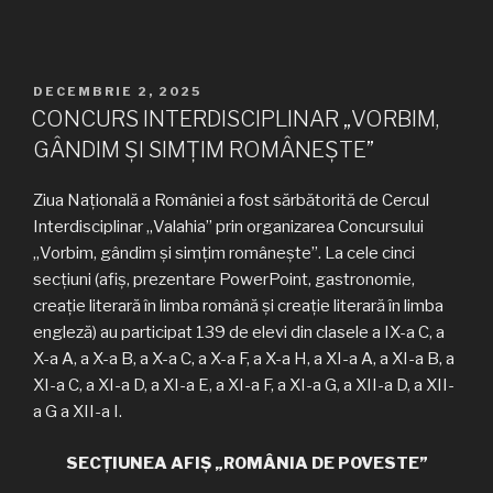
PUBLICAT
DECEMBRIE 2, 2025
PE
CONCURS INTERDISCIPLINAR „VORBIM,
GÂNDIM ȘI SIMȚIM ROMÂNEȘTE”
Ziua Națională a României a fost sărbătorită de Cercul
Interdisciplinar „Valahia” prin organizarea Concursului
„Vorbim, gândim și simțim românește”. La cele cinci
secțiuni (afiș, prezentare PowerPoint, gastronomie,
creație literară în limba română și creație literară în limba
engleză) au participat 139 de elevi din clasele a IX-a C, a
X-a A, a X-a B, a X-a C, a X-a F, a X-a H, a XI-a A, a XI-a B, a
XI-a C, a XI-a D, a XI-a E, a XI-a F, a XI-a G, a XII-a D, a XII-
a G a XII-a I.
SECȚIUNEA AFIȘ „ROMÂNIA DE POVESTE”