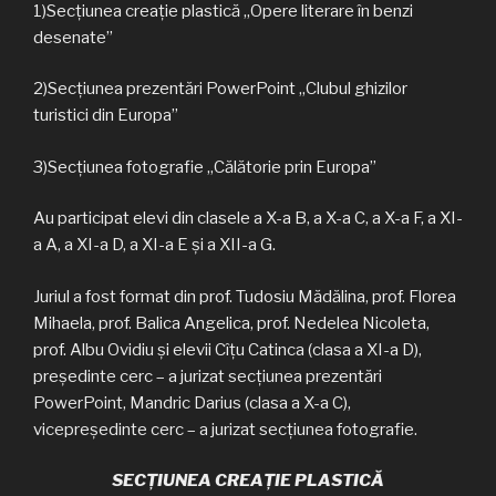
1)Secțiunea creație plastică „Opere literare în benzi
desenate”
2)Secțiunea prezentări PowerPoint „Clubul ghizilor
turistici din Europa”
3)Secțiunea fotografie „Călătorie prin Europa”
Au participat elevi din clasele a X-a B, a X-a C, a X-a F, a XI-
a A, a XI-a D, a XI-a E și a XII-a G.
Juriul a fost format din prof. Tudosiu Mădălina, prof. Florea
Mihaela, prof. Balica Angelica, prof. Nedelea Nicoleta,
prof. Albu Ovidiu și elevii Cîțu Catinca (clasa a XI-a D),
președinte cerc – a jurizat secțiunea prezentări
PowerPoint, Mandric Darius (clasa a X-a C),
vicepreședinte cerc – a jurizat secțiunea fotografie.
SECȚIUNEA CREAȚIE PLASTICĂ