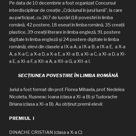
Pe data de 10 decembrie a fost organizat Concursul
interdisciplinar de creație „Crăciunul în jurul lumii”, la care
au participat, cu 267 de lucrări (18 povestiri în limba
română, 42 postere, 18 eseuri în limba română, 35 creații
plastice, 39 creații literare în limba engleză, 91 postere
digitale în limba engleză și 24 postere digitale în limba
română), elevi din clasele a IX-a A, a IX-a B, a IX-a E, a X-a
A, a X-a C, a X-a D, a X-a E, a XI-a B, a XI-a C, a XI-a D, a XI-
a E, a XI-a F, a XII-a A, a XII-a G, a XII-a I.
SECȚIUNEA POVESTIRE ÎN LIMBA ROMÂNĂ
Juriul a fost format din prof. Florea Mihaela, prof. Nedelea
Nicoleta, Rusneac Ioana (clasa a XI-a B) și Tudorache
Briana (clasa a XI-a B). Au obținut premii elevii:
PREMIUL I
DINACHE CRISTIAN (clasa a X-a C)