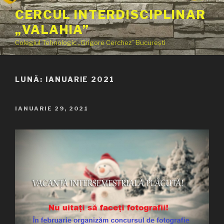
Sari
CERCUL INTERDISCIPLINAR
la
„VALAHIA”
conținut
Colegiul Tehnologic „Grigore Cerchez” București
LUNĂ:
IANUARIE 2021
PUBLICAT
IANUARIE 29, 2021
PE