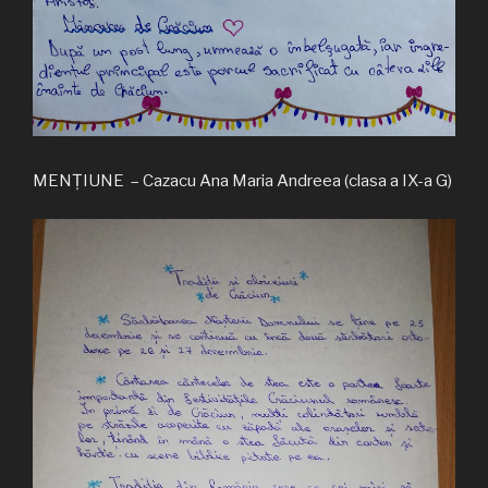
MENȚIUNE – Cazacu Ana Maria Andreea (clasa a IX-a G)