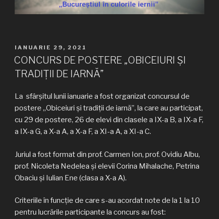
PUBLICAT
IANUARIE 29, 2021
PE
CONCURS DE POSTERE „OBICEIURI ŞI
TRADIŢII DE IARNĂ”
La sfârșitul lunii ianuarie a fost organizat concursul de
postere „Obiceiuri şi tradiţii de iarnă”, la care au participat,
cu 29 de postere, 26 de elevi din clasele a IX-a B, a IX-a F,
a IX-a G, a X-a A, a X-a F, a XI-a A, a XI-a C.
Juriul a fost format din prof. Carmen Ion, prof. Ovidiu Albu,
prof. Nicoleta Nedelea și elevii Corina Mihalache, Petrina
Obaciu și Iulian Ene (clasa a X-a A).
Criteriile în funcţie de care s-au acordat note de la 1 la 10
pentru lucrările participante la concurs au fost: