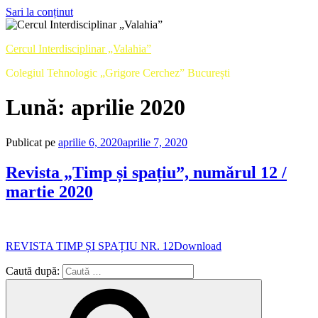
Sari la conținut
Cercul Interdisciplinar „Valahia”
Colegiul Tehnologic „Grigore Cerchez” București
Lună:
aprilie 2020
Publicat pe
aprilie 6, 2020
aprilie 7, 2020
Revista „Timp și spațiu”, numărul 12 /
martie 2020
REVISTA TIMP ȘI SPAȚIU NR. 12
Download
Caută după: