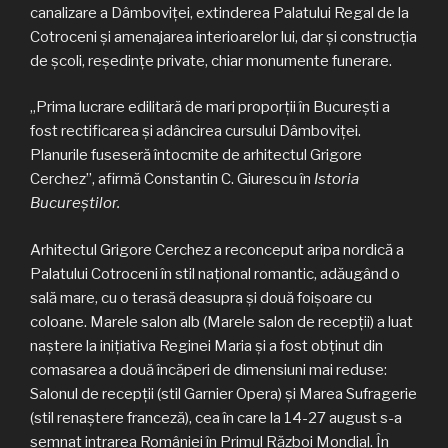
canalizare a Dâmboviţei, extinderea Palatului Regal de la
Cotroceni şi amenajarea interioarelor lui, dar şi construcţia
de şcoli, reşedinţe private, chiar monumente funerare.
„Prima lucrare edilitară de mari proporţii în Bucureşti a
fost rectificarea şi adâncirea cursului Dâmboviţei.
Planurile fuseseră întocmite de arhitectul Grigore
Cerchez”, afirmă Constantin C. Giurescu în
Istoria
Bucureştilor.
Arhitectul Grigore Cerchez a reconceput aripa nordică a
Palatului Cotroceni în stil naţional romantic, adăugând o
sală mare, cu o terasă deasupra şi două foişoare cu
coloane. Marele salon alb (Marele salon de recepţii) a luat
naştere la iniţiativa Reginei Maria şi a fost obţinut din
comasarea a două încăperi de dimensiuni mai reduse:
Salonul de recepţii (stil Garnier Opera) şi Marea Sufragerie
(stil renaştere franceză), cea în care la 14-27 august s-a
semnat intrarea României în Primul Război Mondial. În