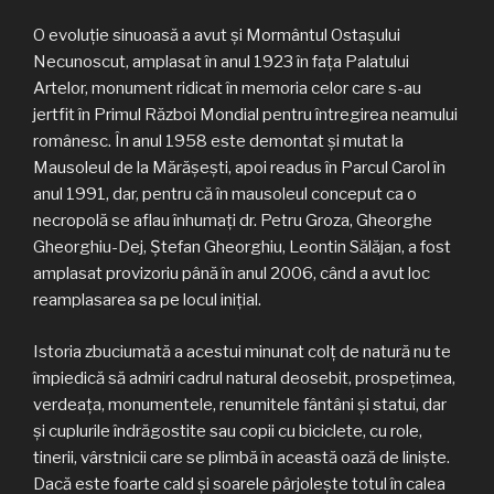
O evoluţie sinuoasă a avut şi Mormântul Ostaşului
Necunoscut, amplasat în anul 1923 în faţa Palatului
Artelor, monument ridicat în memoria celor care s-au
jertfit în Primul Război Mondial pentru întregirea neamului
românesc. În anul 1958 este demontat şi mutat la
Mausoleul de la Mărăşeşti, apoi readus în Parcul Carol în
anul 1991, dar, pentru că în mausoleul conceput ca o
necropolă se aflau înhumaţi dr. Petru Groza, Gheorghe
Gheorghiu-Dej, Ştefan Gheorghiu, Leontin Sălăjan, a fost
amplasat provizoriu până în anul 2006, când a avut loc
reamplasarea sa pe locul iniţial.
Istoria zbuciumată a acestui minunat colţ de natură nu te
împiedică să admiri cadrul natural deosebit, prospeţimea,
verdeaţa, monumentele, renumitele fântâni şi statui, dar
şi cuplurile îndrăgostite sau copii cu biciclete, cu role,
tinerii, vârstnicii care se plimbă în această oază de linişte.
Dacă este foarte cald şi soarele pârjoleşte totul în calea