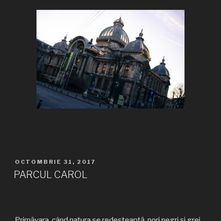
PUBLICAT
OCTOMBRIE 31, 2017
PE
PARCUL CAROL
Primăvara, când natura se redeşteaptă, nori negri şi grei