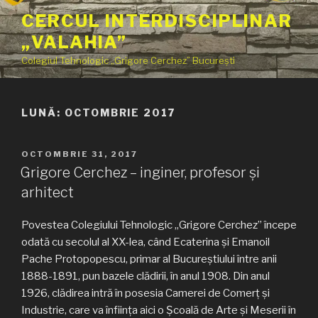
Sari
CERCUL INTERDISCIPLINAR
la
„VALAHIA”
conținut
Colegiul Tehnologic „Grigore Cerchez” București
LUNĂ:
OCTOMBRIE 2017
PUBLICAT
OCTOMBRIE 31, 2017
PE
Grigore Cerchez – inginer, profesor şi
arhitect
Povestea Colegiului Tehnologic „Grigore Cerchez” începe
odată cu secolul al XX-lea, când Ecaterina şi Emanoil
Pache Protopopescu, primar al Bucureştiului între anii
1888-1891, pun bazele clădirii, în anul 1908. Din anul
1926, clădirea intră în posesia Camerei de Comerţ şi
Industrie, care va înfiinţa aici o Şcoală de Arte şi Meserii în