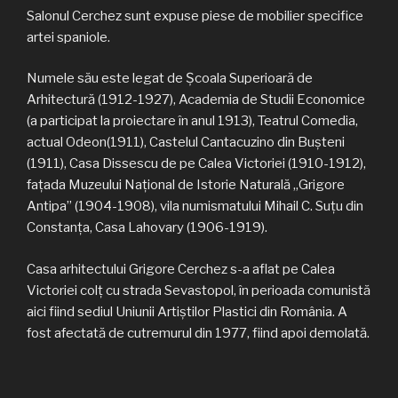
Salonul Cerchez sunt expuse piese de mobilier specifice
artei spaniole.
Numele său este legat de Şcoala Superioară de
Arhitectură (1912-1927), Academia de Studii Economice
(a participat la proiectare în anul 1913), Teatrul Comedia,
actual Odeon(1911), Castelul Cantacuzino din Bușteni
(1911), Casa Dissescu de pe Calea Victoriei (1910-1912),
faţada Muzeului Național de Istorie Naturală „Grigore
Antipa” (1904-1908), vila numismatului Mihail C. Suțu din
Constanța, Casa Lahovary (1906-1919).
Casa arhitectului Grigore Cerchez s-a aflat pe Calea
Victoriei colţ cu strada Sevastopol, în perioada comunistă
aici fiind sediul Uniunii Artiştilor Plastici din România. A
fost afectată de cutremurul din 1977, fiind apoi demolată.