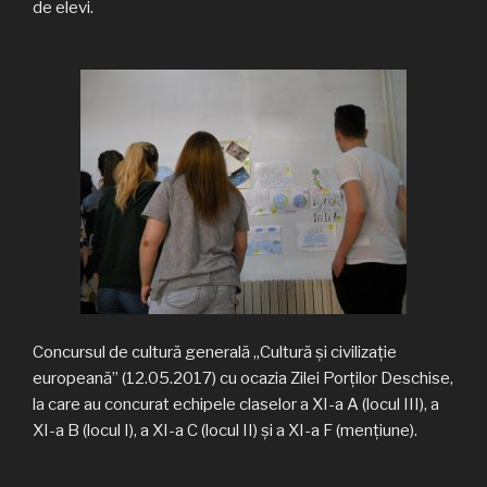
de elevi.
Concursul de cultură generală „Cultură şi civilizaţie
europeană” (12.05.2017) cu ocazia Zilei Porţilor Deschise,
la care au concurat echipele claselor a XI-a A (locul III), a
XI-a B (locul I), a XI-a C (locul II) şi a XI-a F (menţiune).