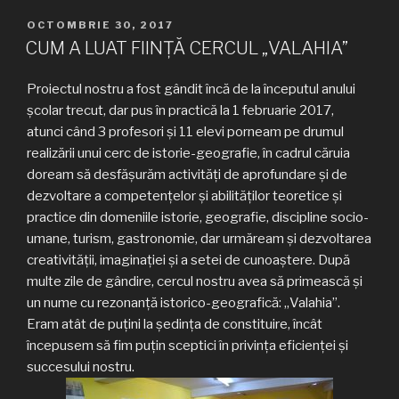
PUBLICAT
OCTOMBRIE 30, 2017
PE
CUM A LUAT FIINȚĂ CERCUL „VALAHIA”
Proiectul nostru a fost gândit încă de la începutul anului
școlar trecut, dar pus în practică la 1 februarie 2017,
atunci când 3 profesori și 11 elevi porneam pe drumul
realizării unui cerc de istorie-geografie, în cadrul căruia
doream să desfășurăm activităţi de aprofundare şi de
dezvoltare a competenţelor şi abilităţilor teoretice şi
practice din domeniile istorie, geografie, discipline socio-
umane, turism, gastronomie, dar urmăream și dezvoltarea
creativității, imaginației și a setei de cunoaștere. După
multe zile de gândire, cercul nostru avea să primească și
un nume cu rezonanță istorico-geografică: „Valahia”.
Eram atât de puțini la ședința de constituire, încât
începusem să fim puțin sceptici în privința eficienței și
succesului nostru.