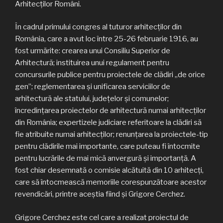
Arhitecţilor Români.
În cadrul primului congres al tuturor arhitecţilor din
România, care a avut loc între 25-26 februarie 1916, au
fost urmărite: crearea unui Consiliu Superior de
Arhitectură; instituirea unui regulament pentru
concursurile publice pentru proiectele de clădiri „de orice
gen”; reglementarea şi unificarea serviciilor de
arhitectură ale statului, judeţelor şi comunelor;
încredinţarea proiectelor de arhitectură numai arhitecţilor
din România; expertizele judiciare referitoare la clădiri să
fie atribuite numai arhitecţilor; renunţarea la proiectele-tip
pentru clădirile mai importante, care puteau fi întocmite
pentru lucrările de mai mică anvergură şi importanţă. A
fost chiar desemnată o comisie alcătuită din 10 arhitecţi,
care să întocmească memoriile corespunzătoare acestor
revendicări, printre aceştia fiind şi Grigore Cerchez.
Grigore Cerchez este cel care a realizat proiectul de