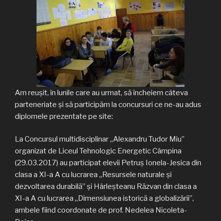
Am reușit, în lunile care au urmat, să încheiem câteva
parteneriate și să participăm la concursuri ce ne-au adus
diplomele prezentate pe site:
La Concursul multidisciplinar „Alexandru Tudor Miu”
organizat de Liceul Tehnologic Energetic Câmpina
(29.03.2017) au participat elevii Petruş Ionela-Jesica din
clasa a XI-a A cu lucrarea „Resursele naturale şi
dezvoltarea durabilă” şi Hârleşteanu Răzvan din clasa a
XI-a A cu lucrarea „Dimensiunea istorică a globalizării”,
ambele fiind coordonate de prof. Nedelea Nicoleta-