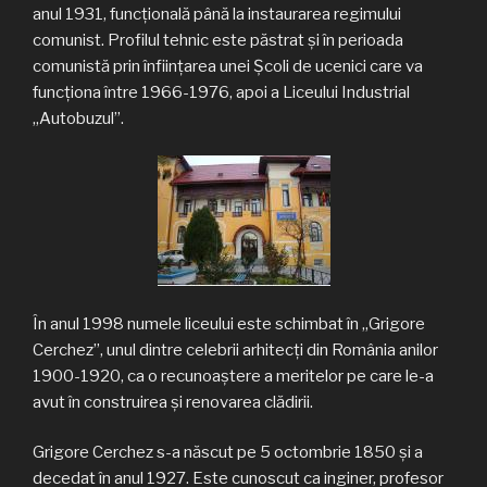
anul 1931, funcţională până la instaurarea regimului
comunist. Profilul tehnic este păstrat şi în perioada
comunistă prin înfiinţarea unei Şcoli de ucenici care va
funcţiona între 1966-1976, apoi a Liceului Industrial
„Autobuzul”.
În anul 1998 numele liceului este schimbat în „Grigore
Cerchez”, unul dintre celebrii arhitecţi din România anilor
1900-1920, ca o recunoaştere a meritelor pe care le-a
avut în construirea şi renovarea clădirii.
Grigore Cerchez s-a născut pe 5 octombrie 1850 şi a
decedat în anul 1927. Este cunoscut ca inginer, profesor