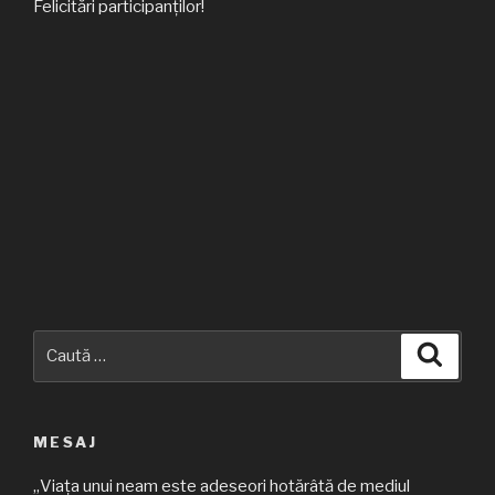
Felicitări participanților!
Caută
Căuta
după:
MESAJ
„Viața unui neam este adeseori hotărâtă de mediul