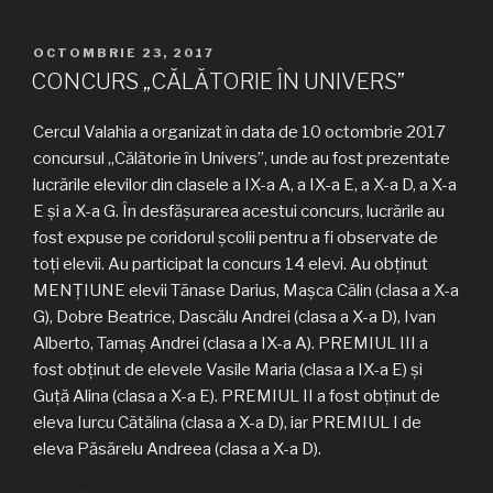
PUBLICAT
OCTOMBRIE 23, 2017
PE
CONCURS „CĂLĂTORIE ÎN UNIVERS”
Cercul Valahia a organizat în data de 10 octombrie 2017
concursul „Călătorie în Univers”, unde au fost prezentate
lucrările elevilor din clasele a IX-a A, a IX-a E, a X-a D, a X-a
E și a X-a G. În desfășurarea acestui concurs, lucrările au
fost expuse pe coridorul școlii pentru a fi observate de
toți elevii. Au participat la concurs 14 elevi. Au obținut
MENȚIUNE elevii Tănase Darius, Mașca Călin (clasa a X-a
G), Dobre Beatrice, Dascălu Andrei (clasa a X-a D), Ivan
Alberto, Tamaș Andrei (clasa a IX-a A). PREMIUL III a
fost obținut de elevele Vasile Maria (clasa a IX-a E) și
Guță Alina (clasa a X-a E). PREMIUL II a fost obținut de
eleva Iurcu Cătălina (clasa a X-a D), iar PREMIUL I de
eleva Păsărelu Andreea (clasa a X-a D).