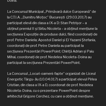
Doina.
La Concursul Municipal „Primăvară dulce Europeană” de
la C.T.I.A. „Dumitru Moţoc” București (29.03.2017) au
participat elevii din clasa a IX-a D: Stan Petrişor – a
obținut premiul II şi Sîrbu Nicoleta – a obținut menţiune la
secţiunea Expoziţie de produse dulci, fiind coordonaţi de
prof. Petre Daniela; Apostol Daniel şi El Yazami Ştefania,
coordonaţi de prof. Petre Daniela au participat la
secţiunea Prezentări PowerPoint; Chiriţă Adrian şi Paiu
Mihai, coordonaţi de prof. Nedelea Nicoleta-Doina au
participat la secţiunea Prezentări PowerPoint.
La Concursul „Locuri-oameni-fapte” organizat de Liceul
Energetic Târgu-Jiu (10.04.017) a participat elevul Pîrlea
Cristian, din clasa a IX-a D, coordonat de prof. Nedelea
Nicoleta-Doina, cu o prezentare PowerPoint despre
arhitectul Grigore Cerchez, cu care a obținut mențiune.