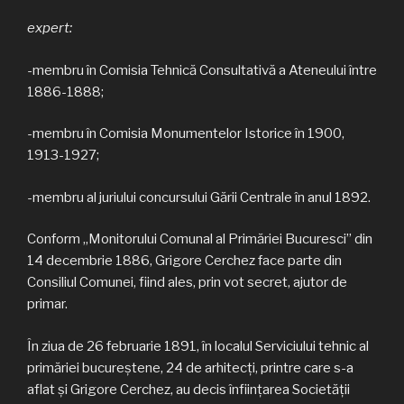
expert:
-membru în Comisia Tehnică Consultativă a Ateneului între
1886-1888;
-membru în Comisia Monumentelor Istorice în 1900,
1913-1927;
-membru al juriului concursului Gării Centrale în anul 1892.
Conform „Monitorului Comunal al Primăriei Bucuresci” din
14 decembrie 1886, Grigore Cerchez face parte din
Consiliul Comunei, fiind ales, prin vot secret, ajutor de
primar.
În ziua de 26 februarie 1891, în localul Serviciului tehnic al
primăriei bucureştene, 24 de arhitecţi, printre care s-a
aflat şi Grigore Cerchez, au decis înfiinţarea Societăţii