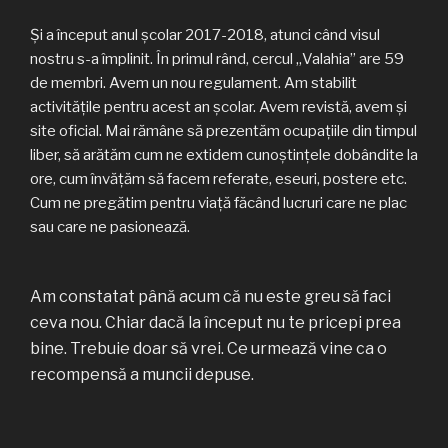
Și a început anul școlar 2017-2018, atunci când visul
nostru s-a împlinit. În primul rând, cercul „Valahia” are 59
de membri. Avem un nou regulament. Am stabilit
activitățile pentru acest an școlar. Avem revistă, avem și
site oficial. Mai rămâne să prezentăm ocupațiile din timpul
liber, să arătăm cum ne extidem cunoștințele dobândite la
ore, cum învățăm să facem referate, eseuri, postere etc.
Cum ne pregătim pentru viață făcând lucruri care ne plac
sau care ne pasionează.
Am constatat până acum că nu este greu să faci
ceva nou. Chiar dacă la început nu te pricepi prea
bine. Trebuie doar să vrei. Ce urmează vine ca o
recompensă a muncii depuse.