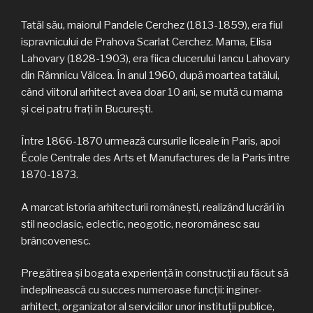
Tatăl său, maiorul Pandele Cerchez (1813-1859), era fiul
ispravnicului de Prahova Scarlat Cerchez. Mama, Elisa
Lahovary (1828-1903), era fiica clucerului Iancu Lahovary
din Râmnicu Vâlcea. În anul 1960, după moartea tatălui,
când viitorul arhitect avea doar 10 ani, se mută cu mama
şi cei patru fraţi în Bucureşti.
Între 1866-1870 urmează cursurile liceale în Paris, apoi
École Centrale des Arts et Manufactures de la Paris între
1870-1873.
A marcat istoria arhitecturii româneşti, realizând lucrări în
stil neoclasic, eclectic, neogotic, neoromânesc sau
brâncovenesc.
Pregătirea şi bogata experienţă în construcţii au făcut să
îndeplinească cu succes numeroase funcţii: inginer-
arhitect, organizator al serviciilor unor instituţii publice,