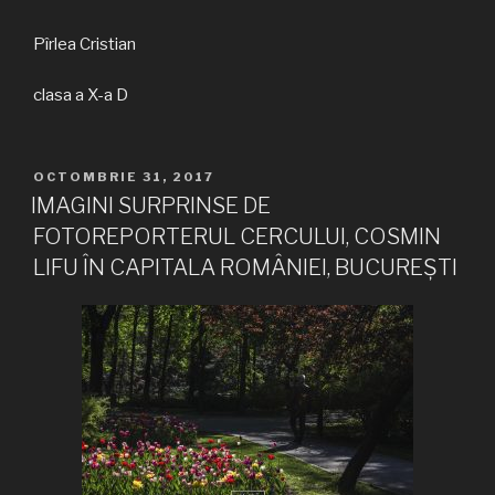
Pîrlea Cristian
clasa a X-a D
PUBLICAT
OCTOMBRIE 31, 2017
PE
IMAGINI SURPRINSE DE
FOTOREPORTERUL CERCULUI, COSMIN
LIFU ÎN CAPITALA ROMÂNIEI, BUCUREȘTI