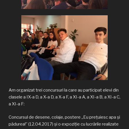
Am organizat trei concursuri la care au participat elevi din
clasele a IX-a D, a X-a D, a X-a F, a XI-a A, a XI-a B, a XI-a C,
a XI-a F:
Concursul de desene, colaje, postere „Eu preţuiesc apa şi
pădurea!” (12.04.2017) şi o expoziţie cu lucrările realizate