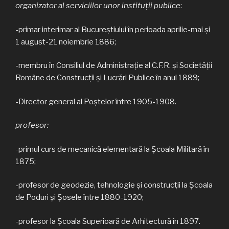
organizator al serviciilor unor instituţii publice
:
-primar interimar al Bucureştiului în perioada aprilie-mai şi
1 august-21 noiembrie 1886;
-membru în Consiliul de Administraţie al C.F.R. şi Societăţii
Române de Construcţii şi Lucrări Publice în anul 1889;
-Director general al Poştelor între 1905-1908.
profesor:
-primul curs de mecanică elementară la Şcoala Militară în
1875;
-profesor de geodezie, tehnologie şi construcţii la Şcoala
de Poduri şi Şosele între 1880-1920;
-profesor la Şcoala Superioară de Arhitectură în 1897.