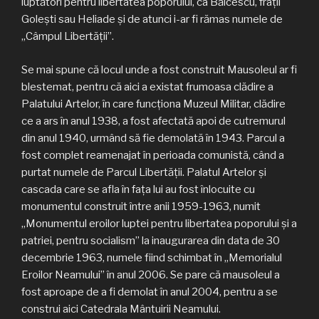
luptători pentru libertatea poporului, ca Bălcescu, fraţii
Goleşti sau Heliade şi de atunci i-ar fi rămas numele de
„Câmpul Libertăţii”.
Se mai spune că locul unde a fost construit Mausoleul ar fi
blestemat, pentru că aici a existat frumoasa clădire a
Palatului Artelor, în care funcţiona Muzeul Militar, clădire
ce a ars în anul 1938, a fost afectată apoi de cutremurul
din anul 1940, urmând să fie demolată în 1943. Parcul a
fost complet reamenajat în perioada comunistă, când a
purtat numele de Parcul Libertăţii. Palatul Artelor şi
cascada care se afla în faţa lui au fost înlocuite cu
monumentul construit între anii 1959-1963, numit
„Monumentul eroilor luptei pentru libertatea poporului şi a
patriei, pentru socialism” la inaugurarea din data de 30
decembrie 1963, numele fiind schimbat în „Memorialul
Eroilor Neamului” în anul 2006. Se pare că mausoleul a
fost aproape de a fi demolat în anul 2004, pentru a se
construi aici Catedrala Mântuirii Neamului.