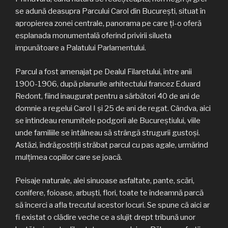
se adună deasupra Parcului Carol din Bucureşti, situat în
apropierea zonei centrale, panorama pe care ţi-o oferă
esplanada monumentală oferind privirii silueta
impunătoare a Palatului Parlamentului.
Parcul a fost amenajat pe Dealul Filaretului, între anii
1900-1906, după planurile arhitectului francez Eduard
Redont, fiind inaugurat pentru a sărbători 40 de ani de
domnie a regelui Carol I şi 25 de ani de regat. Cândva, aici
se întindeau renumitele podgorii ale Bucureştiului, viile
unde familiile se întâlneau să strângă strugurii gustoşi.
Astăzi, îndrăgostiţii străbat parcul cu pas agale, urmărind
mulţimea copiilor care se joacă.
Peisaje naturale, alei sinuoase asfaltate, pante, scări,
conifere, foioase, arbuşti, flori, toate te îndeamnă parcă
să încerci a afla trecutul acestor locuri. Se spune că aici ar
fi existat o clădire veche ce a slujit drept tribună unor