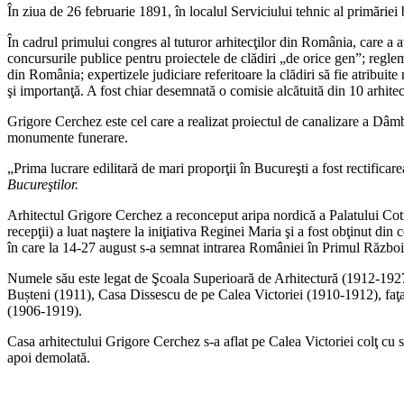
În ziua de 26 februarie 1891, în localul Serviciului tehnic al primăriei 
În cadrul primului congres al tuturor arhitecţilor din România, care a 
concursurile publice pentru proiectele de clădiri „de orice gen”; regleme
din România; expertizele judiciare referitoare la clădiri să fie atribuit
şi importanţă. A fost chiar desemnată o comisie alcătuită din 10 arhite
Grigore Cerchez este cel care a realizat proiectul de canalizare a Dâmbo
monumente funerare.
„Prima lucrare edilitară de mari proporţii în Bucureşti a fost rectific
Bucureştilor.
Arhitectul Grigore Cerchez a reconceput aripa nordică a Palatului Cotr
recepţii) a luat naştere la iniţiativa Reginei Maria şi a fost obţinut d
în care la 14-27 august s-a semnat intrarea României în Primul Război
Numele său este legat de Şcoala Superioară de Arhitectură (1912-1927
Bușteni (1911), Casa Dissescu de pe Calea Victoriei (1910-1912), fa
(1906-1919).
Casa arhitectului Grigore Cerchez s-a aflat pe Calea Victoriei colţ cu s
apoi demolată.