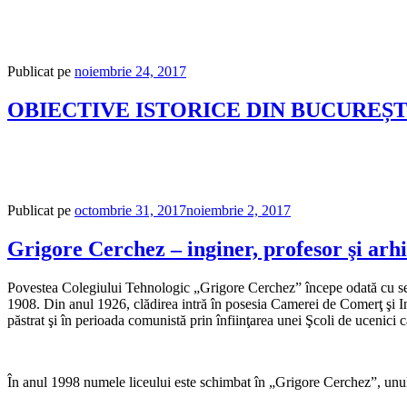
Publicat pe
noiembrie 24, 2017
OBIECTIVE ISTORICE DIN BUCUREȘT
Publicat pe
octombrie 31, 2017
noiembrie 2, 2017
Grigore Cerchez – inginer, profesor şi arhi
Povestea Colegiului Tehnologic „Grigore Cerchez” începe odată cu sec
1908. Din anul 1926, clădirea intră în posesia Camerei de Comerţ şi Ind
păstrat şi în perioada comunistă prin înfiinţarea unei Şcoli de ucenici
În anul 1998 numele liceului este schimbat în „Grigore Cerchez”, unul d