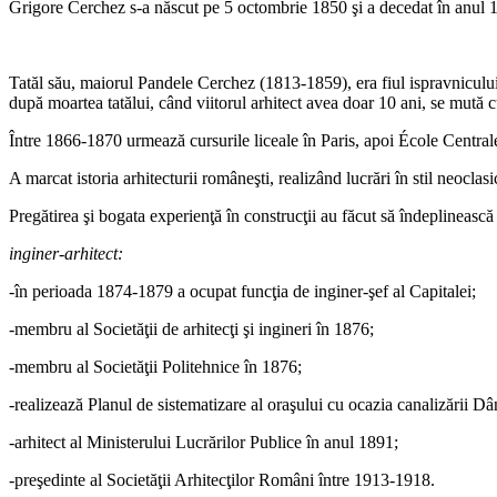
Grigore Cerchez s-a născut pe 5 octombrie 1850 şi a decedat în anul 19
Tatăl său, maiorul Pandele Cerchez (1813-1859), era fiul ispravnicu
după moartea tatălui, când viitorul arhitect avea doar 10 ani, se mută c
Între 1866-1870 urmează cursurile liceale în Paris, apoi École Central
A marcat istoria arhitecturii româneşti, realizând lucrări în stil neocl
Pregătirea şi bogata experienţă în construcţii au făcut să îndeplinească c
inginer-arhitect:
-în perioada 1874-1879 a ocupat funcţia de inginer-şef al Capitalei;
-membru al Societăţii de arhitecţi şi ingineri în 1876;
-membru al Societăţii Politehnice în 1876;
-realizează Planul de sistematizare al oraşului cu ocazia canalizării D
-arhitect al Ministerului Lucrărilor Publice în anul 1891;
-preşedinte al Societăţii Arhitecţilor Români între 1913-1918.