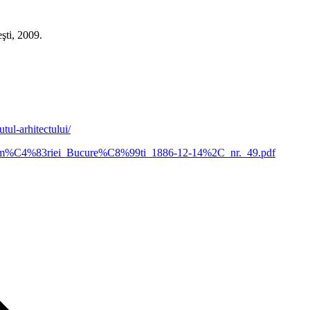
şti, 2009.
utul-arhitectului/
l_Prim%C4%83riei_Bucure%C8%99ti_1886-12-14%2C_nr._49.pdf