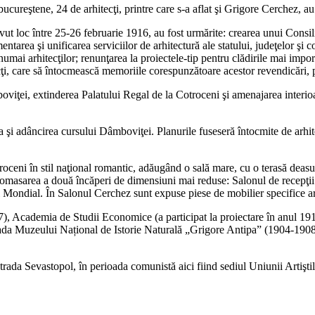
bucureştene, 24 de arhitecţi, printre care s-a aflat şi Grigore Cerchez, au
avut loc între 25-26 februarie 1916, au fost urmărite: crearea unui Consi
ntarea şi unificarea serviciilor de arhitectură ale statului, judeţelor şi 
e numai arhitecţilor; renunţarea la proiectele-tip pentru clădirile mai imp
cţi, care să întocmească memoriile corespunzătoare acestor revendicări, p
viţei, extinderea Palatului Regal de la Cotroceni şi amenajarea interioare
area şi adâncirea cursului Dâmboviţei. Planurile fuseseră întocmite de a
oceni în stil naţional romantic, adăugând o sală mare, cu o terasă deas
in comasarea a două încăperi de dimensiuni mai reduse: Salonul de recepţii
 Mondial. În Salonul Cerchez sunt expuse piese de mobilier specifice ar
), Academia de Studii Economice (a participat la proiectare în anul 1
ţada Muzeului Național de Istorie Naturală „Grigore Antipa” (1904-190
trada Sevastopol, în perioada comunistă aici fiind sediul Uniunii Artişti