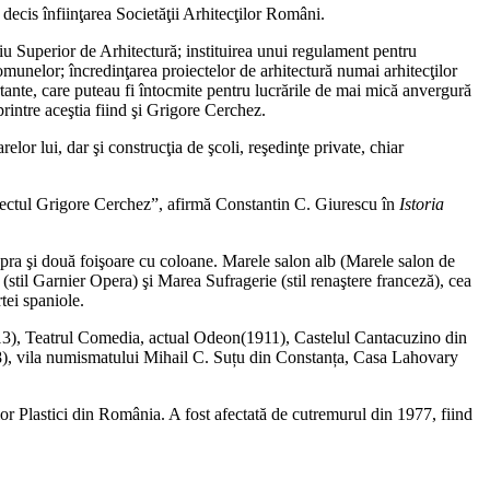
 decis înfiinţarea Societăţii Arhitecţilor Români.
liu Superior de Arhitectură; instituirea unui regulament pentru
comunelor; încredinţarea proiectelor de arhitectură numai arhitecţilor
ortante, care puteau fi întocmite pentru lucrările de mai mică anvergură
rintre aceştia fiind şi Grigore Cerchez.
lor lui, dar şi construcţia de şcoli, reşedinţe private, chiar
rhitectul Grigore Cerchez”, afirmă Constantin C. Giurescu în
Istoria
upra şi două foişoare cu coloane. Marele salon alb (Marele salon de
 (stil Garnier Opera) şi Marea Sufragerie (stil renaştere franceză), cea
tei spaniole.
913), Teatrul Comedia, actual Odeon(1911), Castelul Cantacuzino din
8), vila numismatului Mihail C. Suțu din Constanța, Casa Lahovary
lor Plastici din România. A fost afectată de cutremurul din 1977, fiind