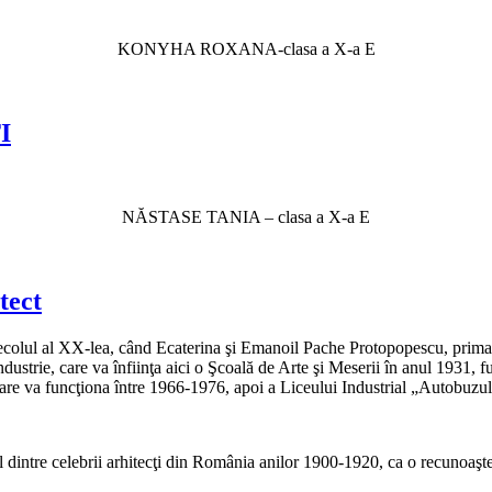
KONYHA ROXANA-clasa a X-a E
I
NĂSTASE TANIA – clasa a X-a E
tect
olul al XX-lea, când Ecaterina şi Emanoil Pache Protopopescu, primar al
ustrie, care va înfiinţa aici o Şcoală de Arte şi Meserii în anul 1931, f
 care va funcţiona între 1966-1976, apoi a Liceului Industrial „Autobuzul
intre celebrii arhitecţi din România anilor 1900-1920, ca o recunoaştere 