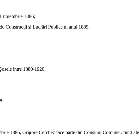
-21 noiembrie 1886;
e Construcţii şi Lucrări Publice în anul 1889;
 Şosele între 1880-1920;
8;
e 1886, Grigore Cerchez face parte din Consiliul Comunei, fiind ales, 