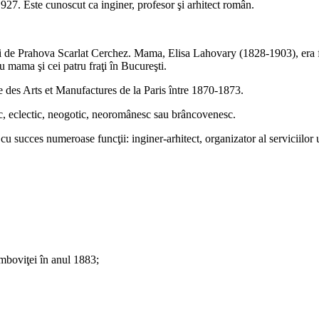
27. Este cunoscut ca inginer, profesor şi arhitect român.
lui de Prahova Scarlat Cerchez. Mama, Elisa Lahovary (1828-1903), era 
u mama şi cei patru fraţi în Bucureşti.
e des Arts et Manufactures de la Paris între 1870-1873.
asic, eclectic, neogotic, neoromânesc sau brâncovenesc.
u succes numeroase funcţii: inginer-arhitect, organizator al serviciilor un
âmboviţei în anul 1883;