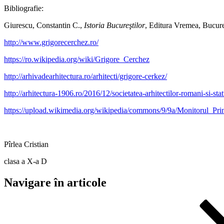
Bibliografie:
Giurescu, Constantin C.,
Istoria Bucureştilor
, Editura Vremea, Bucure
http://www.grigorecerchez.ro/
https://ro.wikipedia.org/wiki/Grigore_Cerchez
http://arhivadearhitectura.ro/arhitecti/grigore-cerkez/
http://arhitectura-1906.ro/2016/12/societatea-arhitectilor-romani-si-stat
https://upload.wikimedia.org/wikipedia/commons/9/9a/Monitoru
Pîrlea Cristian
clasa a X-a D
Navigare în articole