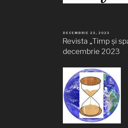
PUBLICAT
DECEMBRIE 22, 2023
PE
Revista „Timp și sp
decembrie 2023