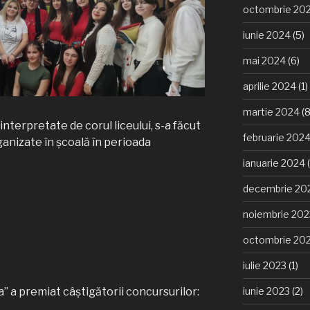
octombrie 20
iunie 2024
(5)
mai 2024
(6)
aprilie 2024
(1)
martie 2024
(8
interpretate de corul liceului, s-a făcut
februarie 202
anizate în școală în perioada
ianuarie 2024
(
decembrie 20
noiembrie 202
octombrie 20
”
iulie 2023
(1)
a” a premiat câștigătorii concursurilor:
iunie 2023
(2)