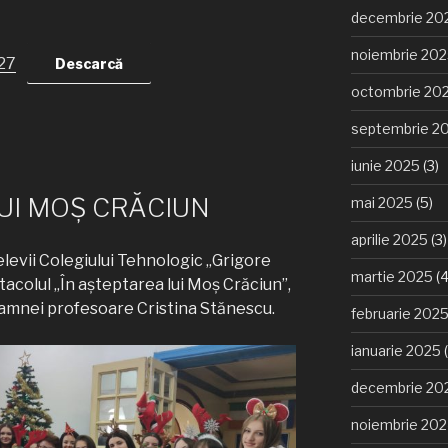
decembrie 20
noiembrie 20
27
Descarcă
octombrie 20
septembrie 2
iunie 2025
(3)
UI MOȘ CRĂCIUN
mai 2025
(5)
aprilie 2025
(3)
levii Colegiului Tehnologic „Grigore
martie 2025
(4
tacolul „În așteptarea lui Moș Crăciun”,
amnei profesoare Cristina Stănescu.
februarie 202
ianuarie 2025
(
decembrie 20
noiembrie 20