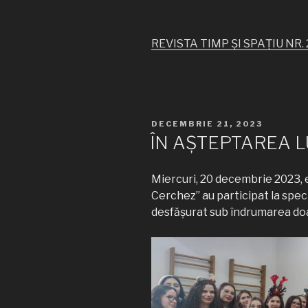
REVISTA TIMP ȘI SPAȚIU NR. 
PUBLICAT
DECEMBRIE 21, 2023
PE
ÎN AȘTEPTAREA L
Miercuri, 20 decembrie 2023, e
Cerchez” au participat la spec
desfășurat sub îndrumarea do