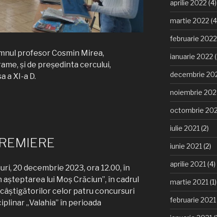
aprilie 2022
(4)
martie 2022
(4
februarie 2022
omnul profesor Cosmin Mirea,
ianuarie 2022
(
ame, și de președinta cercului,
decembrie 20
a a XI-a D.
noiembrie 202
octombrie 20
iulie 2021
(2)
PREMIERE
iunie 2021
(2)
aprilie 2021
(4)
uri, 20 decembrie 2023, ora 12.00, în
În așteptarea lui Moș Crăciun”, în cadrul
martie 2021
(1)
 câștigătorilor celor patru concursuri
februarie 2021
iplinar „Valahia” în perioada