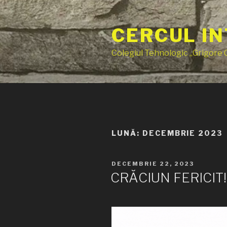
Sari
la
CERCUL IN
conținut
Colegiul Tehnologic „Grigore
LUNĂ:
DECEMBRIE 2023
PUBLICAT
DECEMBRIE 22, 2023
PE
CRĂCIUN FERICIT!