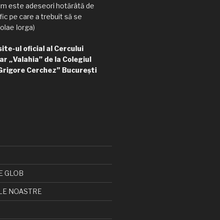
am este adeseori hotărâtă de
ic pe care a trebuit să se
olae Iorga)
te-ul oficial al Cercului
ar „Valahia” de la Colegiul
Grigore Cerchez” București
E GLOB
LE NOASTRE