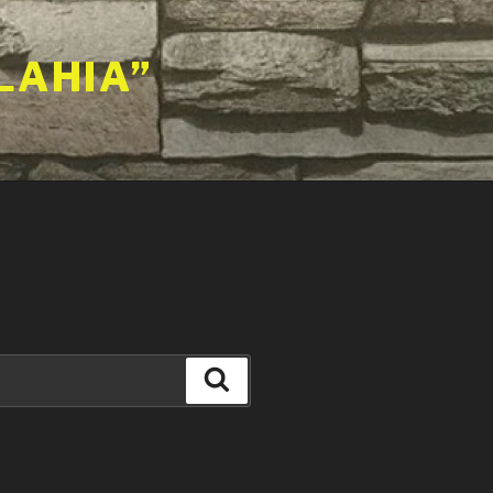
LAHIA”
Căutare