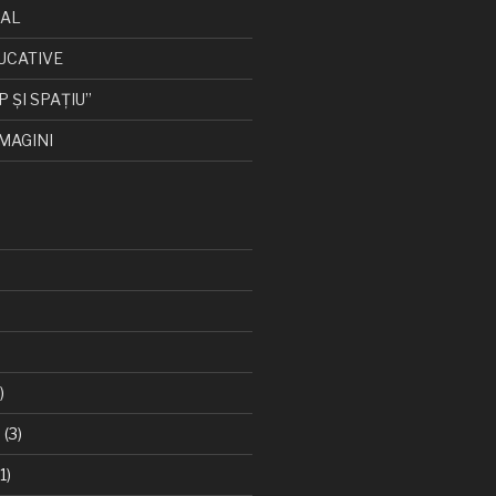
CAL
UCATIVE
P ȘI SPAȚIU”
MAGINI
)
6
(3)
1)