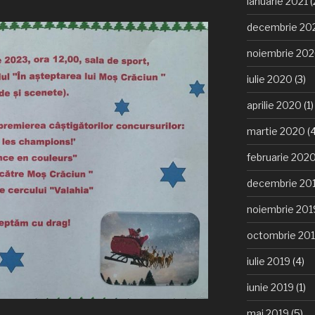
ianuarie 2021
(
decembrie 20
noiembrie 20
iulie 2020
(3)
aprilie 2020
(1)
martie 2020
(4
februarie 202
decembrie 20
noiembrie 201
octombrie 20
iulie 2019
(4)
iunie 2019
(1)
mai 2019
(5)