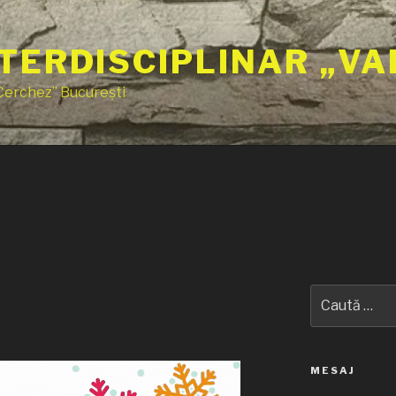
TERDISCIPLINAR „VA
 Cerchez” București
Caută
după:
MESAJ