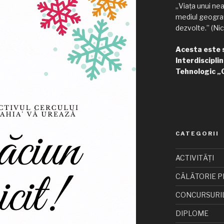
„Viața unui ne
mediul geograf
dezvolte.” (Nic
Acesta este si
Interdisciplin
Tehnologic „
CATEGORII
ACTIVITĂȚI
CĂLĂTORIE P
CONCURSURI
DIPLOME