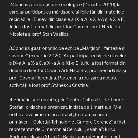
2.Concurs de mărțișoare ecologice (2 martie 2020), la
care au participat cu mărțișoare și felicitări din materiale
reciclabile 15 elevi din clasele a IX-a A, a X-a A și a X-a E.
Juriul a fost format din prof. Ion Carmen, prof. Nedelea
Nicoleta și prof. Stan Vasilica.
3.Concurs gastronomic pe echipe „Mărțișor – fantezie și
savoare” (5 martie 2020). Au participat echipele claselor
a IX-a A, a X-a C, a XI-a A, a XI-a E. Juriul a fost format din
doamna director Crăciun Adi-Nicoleta, prof. Secui Nela și
prof. Cosma Florentina. Partener la realizarea acestei
activități a fost prof. Stănescu Cristina.
4.Primăria sectorului 5, prin Centrul Cultural și de Tineret
Ștefan Iordache a organizat, în data de 1 martie, a IV-a
ediție a evenimentului caritabil „În întâmpinarea
primăverii”. Colegiul Tehnologic „Grigore Cerchez” a fost
reprezentat de 9 membri ai Cercului „Valahia”: Iurcu
Andreea (clasa a XII-a D), Baciu Laura și Bamboi Ionuț