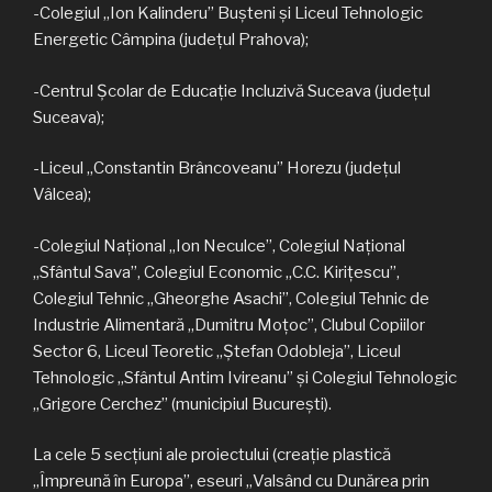
-Colegiul „Ion Kalinderu” Bușteni și Liceul Tehnologic
Energetic Câmpina (județul Prahova);
-Centrul Școlar de Educație Incluzivă Suceava (județul
Suceava);
-Liceul „Constantin Brâncoveanu” Horezu (județul
Vâlcea);
-Colegiul Național „Ion Neculce”, Colegiul Național
„Sfântul Sava”, Colegiul Economic „C.C. Kirițescu”,
Colegiul Tehnic „Gheorghe Asachi”, Colegiul Tehnic de
Industrie Alimentară „Dumitru Moţoc”, Clubul Copiilor
Sector 6, Liceul Teoretic „Ștefan Odobleja”, Liceul
Tehnologic „Sfântul Antim Ivireanu” și Colegiul Tehnologic
„Grigore Cerchez” (municipiul București).
La cele 5 secțiuni ale proiectului (creaţie plastică
„Împreună în Europa”, eseuri „Valsând cu Dunărea prin