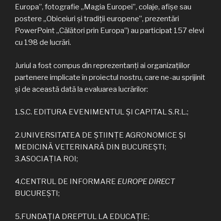
Europa”, fotografie „Magia Europei”, colaje, afişe sau
postere „Obiceiuri şi tradiţii europene”, prezentări
PowerPoint „Călători prin Europa”) au participat 157 elevi
cu 198 de lucrări.
Juriul a fost compus din reprezentanți ai organizațiilor
partenere implicate în proiectul nostru, care ne-au sprijinit
și de această dată la evaluarea lucrărilor:
1.S.C. EDITURA EVENIMENTUL ȘI CAPITAL S.R.L.;
2.UNIVERSITATEA DE ŞTIINŢE AGRONOMICE ŞI
MEDICINĂ VETERINARĂ DIN BUCUREŞTI;
3.ASOCIAȚIA ROI;
4.CENTRUL DE INFORMARE
EUROPE DIRECT
BUCUREȘTI;
5.FUNDAȚIA DREPTUL LA EDUCAȚIE;