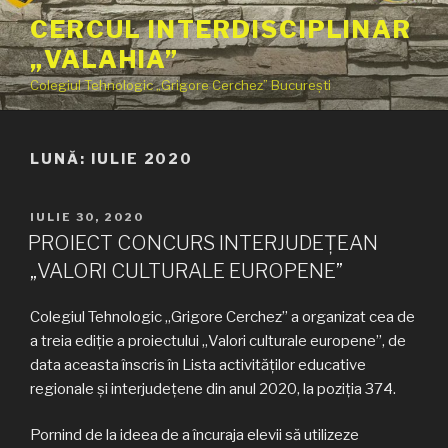
Sari
CERCUL INTERDISCIPLINAR
la
„VALAHIA”
conținut
Colegiul Tehnologic „Grigore Cerchez” București
LUNĂ:
IULIE 2020
PUBLICAT
IULIE 30, 2020
PE
PROIECT CONCURS INTERJUDEȚEAN
„VALORI CULTURALE EUROPENE”
Colegiul Tehnologic „Grigore Cerchez” a organizat cea de
a treia ediție a proiectului „Valori culturale europene”, de
data aceasta înscris în Lista activităților educative
regionale și interjudețene din anul 2020, la poziția 374.
Pornind de la ideea de a încuraja elevii să utilizeze