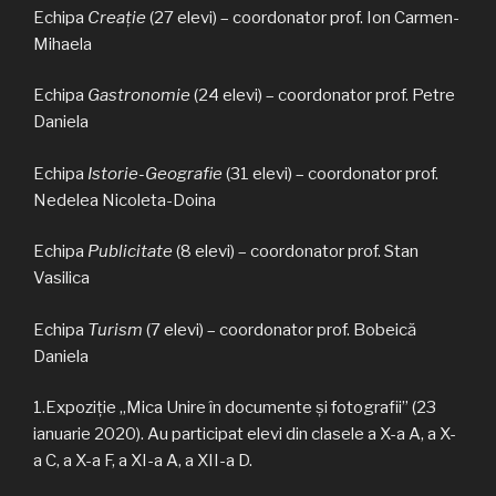
Echipa
Creație
(27 elevi) – coordonator prof. Ion Carmen-
Mihaela
Echipa
Gastronomie
(24 elevi) – coordonator prof. Petre
Daniela
Echipa
Istorie-Geografie
(31 elevi) – coordonator prof.
Nedelea Nicoleta-Doina
Echipa
Publicitate
(8 elevi) – coordonator prof. Stan
Vasilica
Echipa
Turism
(7 elevi) – coordonator prof. Bobeică
Daniela
1.Expoziție „Mica Unire în documente și fotografii” (23
ianuarie 2020). Au participat elevi din clasele a X-a A, a X-
a C, a X-a F, a XI-a A, a XII-a D.