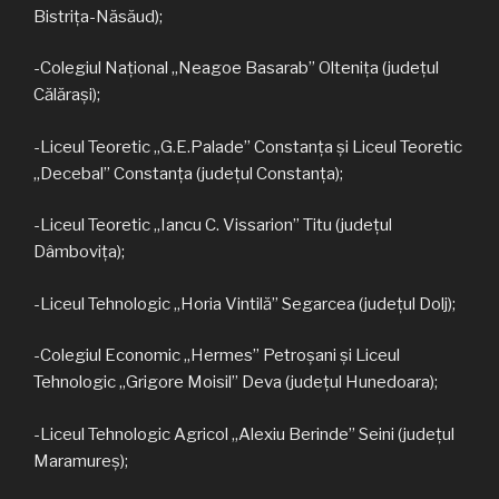
Bistrița-Năsăud);
-Colegiul Național „Neagoe Basarab” Oltenița (județul
Călărași);
-Liceul Teoretic „G.E.Palade” Constanța și Liceul Teoretic
„Decebal” Constanța (județul Constanța);
-Liceul Teoretic „Iancu C. Vissarion” Titu (județul
Dâmbovița);
-Liceul Tehnologic „Horia Vintilă” Segarcea (județul Dolj);
-Colegiul Economic „Hermes” Petroșani și Liceul
Tehnologic „Grigore Moisil” Deva (județul Hunedoara);
-Liceul Tehnologic Agricol „Alexiu Berinde” Seini (județul
Maramureș);