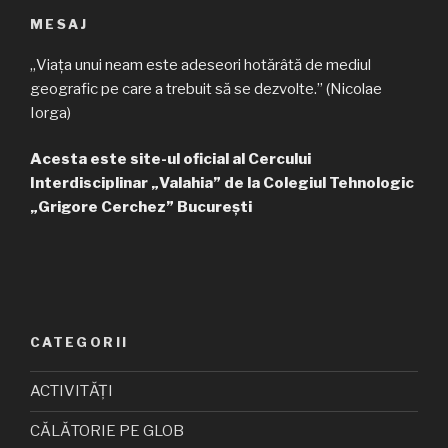
MESAJ
„Viața unui neam este adeseori hotărâtă de mediul
geografic pe care a trebuit să se dezvolte.” (Nicolae
Iorga)
Acesta este site-ul oficial al Cercului
Interdisciplinar „Valahia” de la Colegiul Tehnologic
„Grigore Cerchez” București
CATEGORII
ACTIVITĂȚI
CĂLĂTORIE PE GLOB