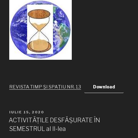
REVISTA TIMP ȘI SPAȚIU NR. 13
Download
PUBLICAT
IULIE 15, 2020
PE
ACTIVITĂȚILE DESFĂȘURATE ÎN
SEMESTRUL al II-lea