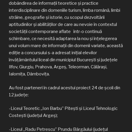
dobândirea de informaţii teoretice şi practice
interdisciplinare din domeniile turism, limba română, limbi
străine, geografie şi istorie, cu scopul dezvoltării
aptitudinilor şi abilităţilor de care au nevoie în contextul
societăţii contemporane aflate într-o continuă
schimbare, ce necesită adaptarea la nou şi înţelegerea
unui volum mare de informaţii din domenii variate, această
ediție a concursului s-a adresat inițial elevilor
învăţământului liceal din municipiul Bucureşti și județele
Ilfov, Giurgiu, Prahova, Argeș, Teleorman, Călărași,
Ialomița, Dâmbovița.
Au fost parteneri în cadrul acestui proiect 24 de școli din
12 județe:
-Liceul Teoretic „Ion Barbu” Pitești și Liceul Tehnologic
Costești (județul Argeș);
-Liceul „Radu Petrescu” Prundu Bârgăului (județul