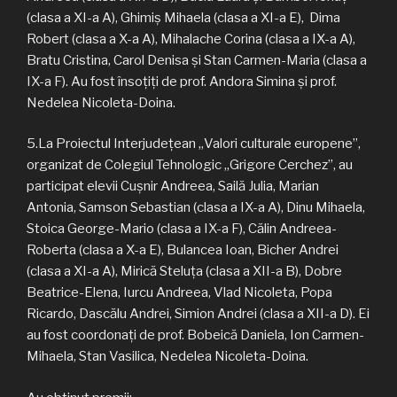
(clasa a XI-a A), Ghimiș Mihaela (clasa a XI-a E), Dima
Robert (clasa a X-a A), Mihalache Corina (clasa a IX-a A),
Bratu Cristina, Carol Denisa și Stan Carmen-Maria (clasa a
IX-a F). Au fost însoțiți de prof. Andora Simina și prof.
Nedelea Nicoleta-Doina.
5.La Proiectul Interjudețean „Valori culturale europene”,
organizat de Colegiul Tehnologic „Grigore Cerchez”, au
participat elevii Cușnir Andreea, Sailă Julia, Marian
Antonia, Samson Sebastian (clasa a IX-a A), Dinu Mihaela,
Stoica George-Mario (clasa a IX-a F), Călin Andreea-
Roberta (clasa a X-a E), Bulancea Ioan, Bicher Andrei
(clasa a XI-a A), Mirică Steluța (clasa a XII-a B), Dobre
Beatrice-Elena, Iurcu Andreea, Vlad Nicoleta, Popa
Ricardo, Dascălu Andrei, Simion Andrei (clasa a XII-a D). Ei
au fost coordonați de prof. Bobeică Daniela, Ion Carmen-
Mihaela, Stan Vasilica, Nedelea Nicoleta-Doina.