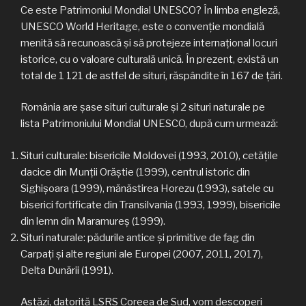
Ce este Patrimoniul Mondial UNESCO? În limba engleză,
UNESCO World Heritage, este o convenție mondială
menită să recunoască și să protejeze internațional locuri
istorice, cu o valoare culturală unică. În prezent, există un
total de 1 121 de astfel de situri, răspândite în 167 de țări.
România are șase situri culturale și 2 situri naturale pe
lista Patrimoniului Mondial UNESCO, după cum urmează:
Situri culturale: bisericile Moldovei (1993, 2010), cetățile
dacice din Munții Orăștie (1999), centrul istoric din
Sighișoara (1999), mănăstirea Horezu (1993), satele cu
biserici fortificate din Transilvania (1993, 1999), bisericile
din lemn din Maramureș (1999).
Situri naturale: pădurile antice și primitive de fag din
Carpați și alte regiuni ale Europei (2007, 2011, 2017),
Delta Dunării (1991).
Astăzi, datorită LSRS Coreea de Sud, vom descoperi