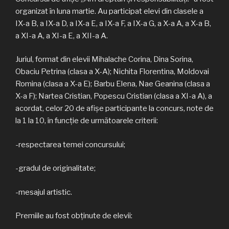
organizat în luna martie. Au participat elevi din clasele a
IX-a B, a IX-a D, a IX-a E, a IX-a F, a IX-a G, a X-a A, a X-a B,
a XI-a A, a XI-a E, a XII-a A.
Juriul, format din elevii Mihalache Corina, Dina Sorina,
Obaciu Petrina (clasa a X-A); Nichita Florentina, Moldovai
Romina (clasa a X-a E); Barbu Elena, Nae Geanina (clasa a
X-a F); Nartea Cristian, Popescu Cristian (clasa a XI-a A), a
acordat, celor 20 de afișe participante la concurs, note de
la 1 la 10, în funcţie de următoarele criterii:
-respectarea temei concursului;
-gradul de originalitate;
-mesajul artistic.
Premiile au fost obținute de elevii: