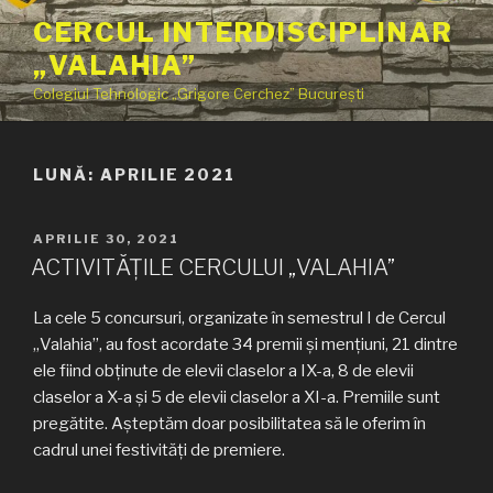
Sari
CERCUL INTERDISCIPLINAR
la
„VALAHIA”
conținut
Colegiul Tehnologic „Grigore Cerchez” București
LUNĂ:
APRILIE 2021
PUBLICAT
APRILIE 30, 2021
PE
ACTIVITĂȚILE CERCULUI „VALAHIA”
La cele 5 concursuri, organizate în semestrul I de Cercul
„Valahia”, au fost acordate 34 premii și mențiuni, 21 dintre
ele fiind obținute de elevii claselor a IX-a, 8 de elevii
claselor a X-a și 5 de elevii claselor a XI-a. Premiile sunt
pregătite. Așteptăm doar posibilitatea să le oferim în
cadrul unei festivități de premiere.