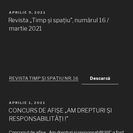
PUBLICAT
APRILIE 9, 2021
PE
Revista „Timp și spațiu”, numărul 16 /
martie 2021
REVISTA TIMP ȘI SPAȚIU NR. 16
Descarcă
PUBLICAT
APRILIE 1, 2021
PE
CONCURS DE AFIŞE „AM DREPTURI ȘI
RESPONSABILITĂȚI !”
Concursul de afișe „Am drepturi și responsabilități!” a fost