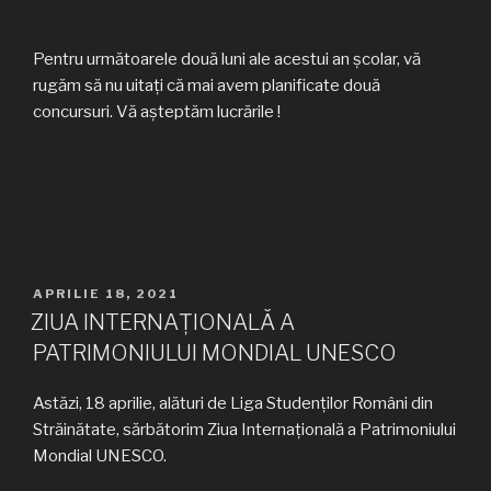
Pentru următoarele două luni ale acestui an școlar, vă
rugăm să nu uitați că mai avem planificate două
concursuri. Vă așteptăm lucrările !
PUBLICAT
APRILIE 18, 2021
PE
ZIUA INTERNAȚIONALĂ A
PATRIMONIULUI MONDIAL UNESCO
Astăzi, 18 aprilie, alături de Liga Studenților Români din
Străinătate, sărbătorim Ziua Internațională a Patrimoniului
Mondial UNESCO.