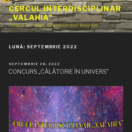
Sari
CERCUL INTERDISCIPLINAR
la
„VALAHIA”
conținut
Colegiul Tehnologic „Grigore Cerchez” București
LUNĂ:
SEPTEMBRIE 2022
PUBLICAT
SEPTEMBRIE 28, 2022
PE
CONCURS „CĂLĂTORIE ÎN UNIVERS”