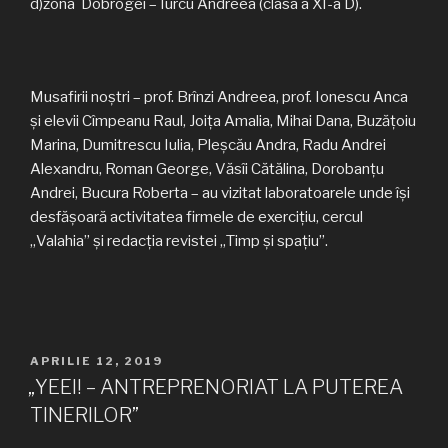
d)zona Dobrogei – Iurcu Andreea (clasa a XI-a D).
Musafirii noștri – prof. Brînzi Andreea, prof. Ionescu Anca
și elevii Cîmpeanu Raul, Joița Amalia, Mihai Dana, Buzățoiu
Marina, Dumitrescu Iulia, Pleșcău Andra, Radu Andrei
Alexandru, Roman George, Văsîi Cătălina, Dorobanțu
Andrei, Bucura Roberta – au vizitat laboratoarele unde își
desfășoară activitatea firmele de exercițiu, cercul
„Valahia” și redacția revistei „Timp și spațiu”.
PUBLICAT
APRILIE 12, 2019
PE
„YEEI! – ANTREPRENORIAT LA PUTEREA
TINERILOR”