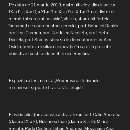
Pe data de 21 martie 2019, mai mulți elevi din clasele a
IX-a E, a X-a D, a XI-a B, a XI-a D, a XII-a B, unii dintre ei
membri ai cercului „Valahia”, alții nu, și-au unit forțele,
îndrumați de coordonatorii cercului, prof. Bobeică Daniela,
prof. Ion Carmen, prof. Nedelea Nicoleta, prof. Petre
Daniela, prof. Stan Vasilica și de domnul profesor Albu
Ovidiu, pentru a realiza o expoziție în care să prezinte
obiective turistice deosebite din România.
Expoziția a fost numită „Promovarea turismului
românesc” și poate fi vizitată la etajul I.
Elevii implicați în această activitate au fost: Călin Andreea
(clasa a IX-a E), Bulancea Ioan (clasa a X-a D), Mirică
Steluța, Radu Cristina, Teban Andreea, Mocănașu Ana,