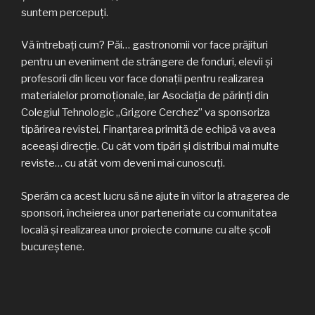
suntem percepuți.
Vă întrebați cum? Păi… gastronomii vor face prăjituri
pentru un eveniment de strângere de fonduri, elevii și
profesorii din liceu vor face donații pentru realizarea
materialelor promoționale, iar Asociația de părinți din
Colegiul Tehnologic „Grigore Cerchez” va sponsoriza
tipărirea revistei. Finanțarea primită de echipă va avea
aceeași direcție. Cu cât vom tipări și distribui mai multe
reviste… cu atât vom deveni mai cunoscuți.
Sperăm ca acest lucru să ne ajute în viitor la atragerea de
sponsori, încheierea unor parteneriate cu comunitatea
locală și realizarea unor proiecte comune cu alte școli
bucureștene.