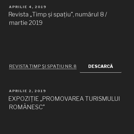
PUBLICAT
APRILIE 4, 2019
PE
Revista „Timp și spațiu”, numărul 8 /
martie 2019
REVISTA TIMP ȘI SPAȚIU NR. 8
DESCARCĂ
PUBLICAT
APRILIE 2, 2019
PE
EXPOZIȚIE „PROMOVAREA TURISMULUI
ROMÂNESC”