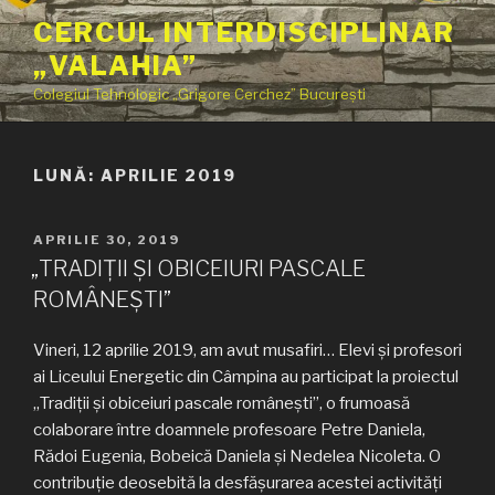
Sari
CERCUL INTERDISCIPLINAR
la
„VALAHIA”
conținut
Colegiul Tehnologic „Grigore Cerchez” București
LUNĂ:
APRILIE 2019
PUBLICAT
APRILIE 30, 2019
PE
„TRADIȚII ȘI OBICEIURI PASCALE
ROMÂNEȘTI”
Vineri, 12 aprilie 2019, am avut musafiri… Elevi și profesori
ai Liceului Energetic din Câmpina au participat la proiectul
„Tradiții și obiceiuri pascale românești”, o frumoasă
colaborare între doamnele profesoare Petre Daniela,
Rădoi Eugenia, Bobeică Daniela și Nedelea Nicoleta. O
contribuție deosebită la desfășurarea acestei activități