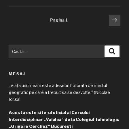
Navigare
Pagi
Pagină
1
urmă
în
articole
Caută
Căuta
după:
MESAJ
„Viața unui neam este adeseori hotărâtă de mediul
geografic pe care a trebuit să se dezvolte.” (Nicolae
Iorga)
Acesta este site-ul oficial al Cercului
Interdisciplinar „Valahia” de la Colegiul Tehnologic
„Grigore Cerchez” București