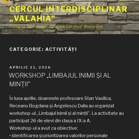
Sari
CERCUL INTERDISCIPLINAR
la
„VALAHIA”
conținut
Colegiul Tehnologic „Grigore Cerchez” București
CATEGORIE:
ACTIVITĂȚI
PUBLICAT
APRILIE 21, 2026
PE
WORKSHOP „LIMBAJUL INIMII ȘI AL
MINȚII”
În luna aprilie, doamnele profesoare Stan Vasilica,
Receanu Bogdana și Angelescu Dalia au organizat
workshop-ul „Limbajul inimii și al minții”. La activitate au
participat 26 de elevi din clasa a IX-a A.
Workshop-ul a avut ca obiective:
• identificarea și prioritizarea valorilor personale