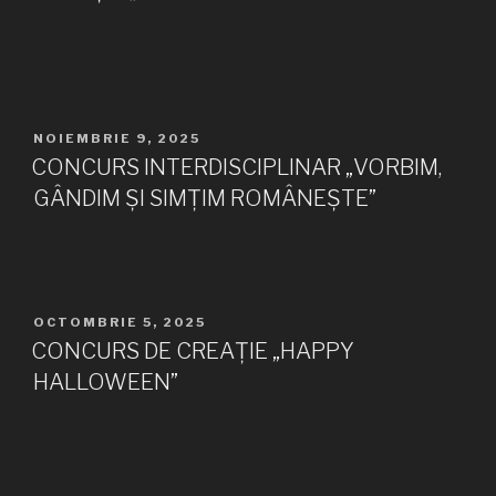
PUBLICAT
NOIEMBRIE 9, 2025
PE
CONCURS INTERDISCIPLINAR „VORBIM,
GÂNDIM ȘI SIMȚIM ROMÂNEȘTE”
PUBLICAT
OCTOMBRIE 5, 2025
PE
CONCURS DE CREAȚIE „HAPPY
HALLOWEEN”