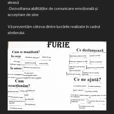
aleasă
-Dezvoltarea abilităților de comunicare emoțională și
acceptare de sine
Vă prezentăm câteva dintre lucrările realizate în cadrul
atelierului.