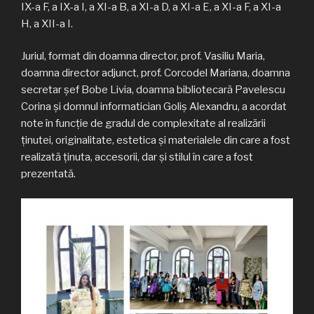
IX-a F, a IX-a I, a XI-a B, a XI-a D, a XI-a E, a XI-a F, a XI-a
H, a XII-a I.
Juriul, format din doamna director, prof. Vasiliu Maria,
doamna director adjunct, prof. Corcodel Mariana, doamna
secretar șef Bobe Livia, doamna bibliotecară Pavelescu
Corina și domnul informatician Goliș Alexandru, a acordat
note în funcție de gradul de complexitate al realizării
ținutei, originalitate, estetica și materialele din care a fost
realizată ținuta, accesorii, dar și stilul în care a fost
prezentată.