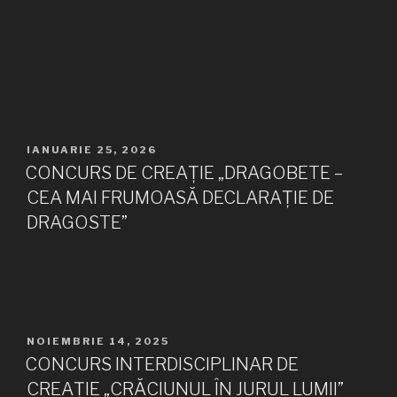
PUBLICAT
IANUARIE 25, 2026
PE
CONCURS DE CREAȚIE „DRAGOBETE –
CEA MAI FRUMOASĂ DECLARAȚIE DE
DRAGOSTE”
PUBLICAT
NOIEMBRIE 14, 2025
PE
CONCURS INTERDISCIPLINAR DE
CREAȚIE „CRĂCIUNUL ÎN JURUL LUMII”